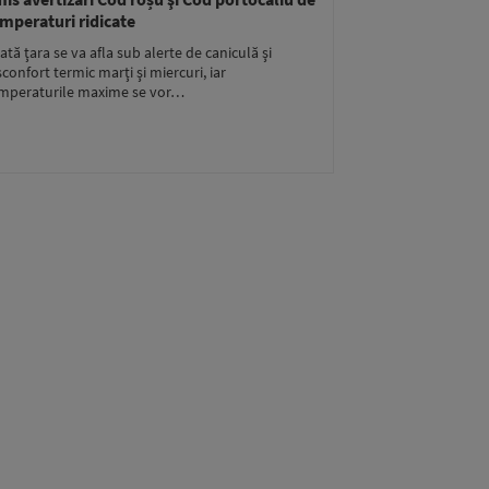
mperaturi ridicate
ată ţara se va afla sub alerte de caniculă şi
sconfort termic marţi şi miercuri, iar
mperaturile maxime se vor…