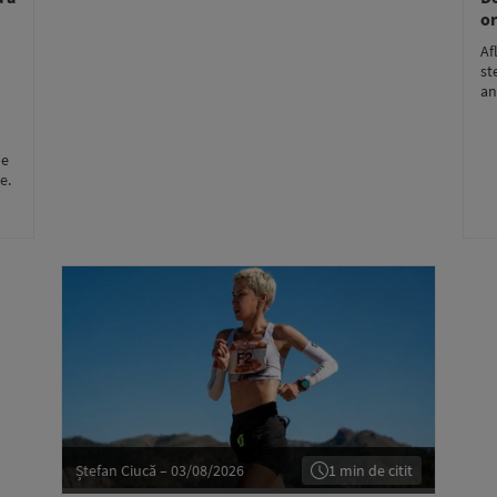
or
Af
st
an
pe
e.
Ștefan Ciucă – 03/08/2026
1 min de citit