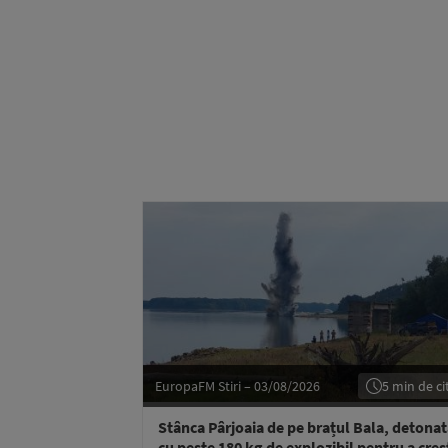
EuropaFM Stiri – 03/08/2026
5 min de cit
Stânca Pârjoaia de pe brațul Bala, detona
cu peste 180 kg de explozibil pentru a creș