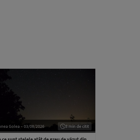
hnea Golea – 03/08/2026
3 min de citit
 ce sunt stelele atât de greu de văzut din