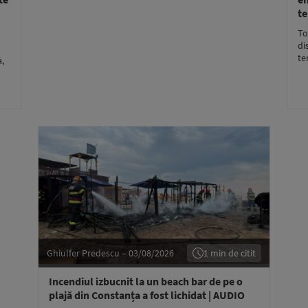
te
To
di
te
a,
Ghiulfer Predescu – 03/08/2026
1 min de citit
Incendiul izbucnit la un beach bar de pe o
plajă din Constanța a fost lichidat | AUDIO