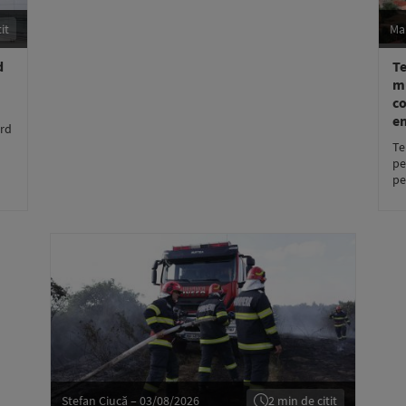
it
Ma
d
Te
mu
co
en
ord
Te
pe
pe
Ștefan Ciucă – 03/08/2026
2 min de citit