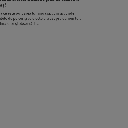
aș?
lă ce este poluarea luminoasă, cum ascunde
elele de pe cer și ce efecte are asupra oamenilor,
imalelor și observării…