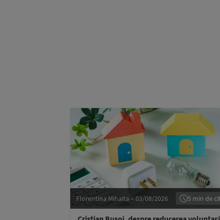
Florentina Mihaita – 03/08/2026
5 min de cit
Cristian Bușoi, despre reducerea voluntar