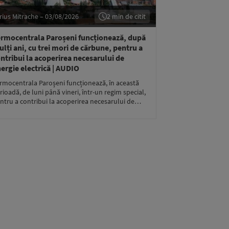
rius Mitrache – 03/08/2026
2 min de citit
rmocentrala Paroșeni funcționează, după
lți ani, cu trei mori de cărbune, pentru a
ntribui la acoperirea necesarului de
ergie electrică | AUDIO
rmocentrala Paroșeni funcționează, în această
rioadă, de luni până vineri, într-un regim special,
ntru a contribui la acoperirea necesarului de…