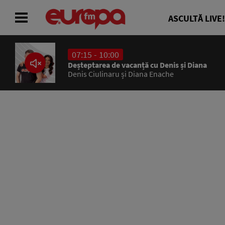
ASCULTĂ LIVE!
07:15 - 10:00
ACASĂ
Deșteptarea de vacanță cu Denis și Diana
Denis Ciulinaru și Diana Enache
ȘTIRI
RADIO
CONCURSURI
PODCAST
ASCULTĂ LIVE