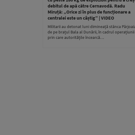
debitul de apă către Cernavodă. Radu
Miruță: „Orice zi în plus de funcționare a
centralei este un câștig” | VIDEO
Militarii au detonat luni dimineață stânca Pârjoai
de pe brațul Bala al Dunării, în cadrul operațiunii
prin care autoritățile încearcă…