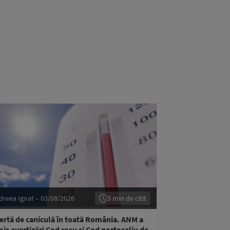
dreea Ignat – 03/08/2026
3 min de citit
ertă de caniculă în toată România. ANM a
is avertizări Cod roșu şi Cod portocaliu de