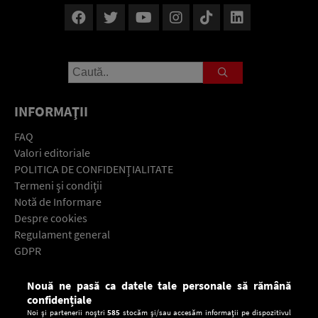
INFORMAŢII
FAQ
Valori editoriale
POLITICA DE CONFIDENŢIALITATE
Termeni şi condiţii
Notă de Informare
Despre cookies
Regulament general
GDPR
Contact
Nouă ne pasă ca datele tale personale să rămână
Descarcă gratuit aplicaţia Europa FM pentru smartphone:
confidențiale
Noi și partenerii noștri
585
stocăm și/sau accesăm informații pe dispozitivul