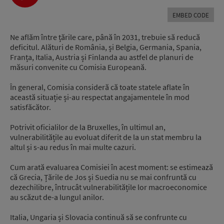
Player
EMBED CODE
Ne aflăm între țările care, până în 2031, trebuie să reducă
deficitul. Alături de România, și Belgia, Germania, Spania,
Franța, Italia, Austria și Finlanda au astfel de planuri de
măsuri convenite cu Comisia Europeană.
În general, Comisia consideră că toate statele aflate în
această situație și-au respectat angajamentele în mod
satisfăcător.
Potrivit oficialilor de la Bruxelles, în ultimul an,
vulnerabilitățile au evoluat diferit de la un stat membru la
altul și s-au redus în mai multe cazuri.
Cum arată evaluarea Comisiei în acest moment: se estimează
că Grecia, Țările de Jos și Suedia nu se mai confruntă cu
dezechilibre, întrucât vulnerabilitățile lor macroeconomice
au scăzut de-a lungul anilor.
Italia, Ungaria și Slovacia continuă să se confrunte cu