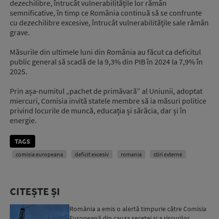
dezechilibre, întrucât vulnerabilitățile lor rămân
semnificative, în timp ce România continuă să se confrunte
cu dezechilibre excesive, întrucât vulnerabilitățile sale rămân
grave.
Măsurile din ultimele luni din România au făcut ca deficitul
public general să scadă de la 9,3% din PIB în 2024 la 7,9% în
2025.
Prin așa-numitul „pachet de primăvară” al Uniunii, adoptat
miercuri, Comisia invită statele membre să ia măsuri politice
privind locurile de muncă, educația și sărăcia, dar și în
energie.
TAGS
comisia europeana
deficit excesiv
romania
stiri externe
CITEȘTE ȘI
România a emis o alertă timpurie către Comisia
Europeană din cauza secetei și a riscurilor