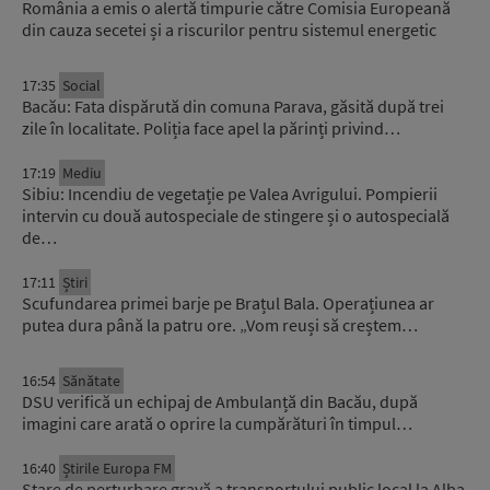
România a emis o alertă timpurie către Comisia Europeană
din cauza secetei și a riscurilor pentru sistemul energetic
17:35
Social
Bacău: Fata dispărută din comuna Parava, găsită după trei
zile în localitate. Poliția face apel la părinți privind…
17:19
Mediu
Sibiu: Incendiu de vegetație pe Valea Avrigului. Pompierii
intervin cu două autospeciale de stingere și o autospecială
de…
17:11
Știri
Scufundarea primei barje pe Brațul Bala. Operațiunea ar
putea dura până la patru ore. „Vom reuși să creștem…
16:54
Sănătate
DSU verifică un echipaj de Ambulanță din Bacău, după
imagini care arată o oprire la cumpărături în timpul…
16:40
Știrile Europa FM
Stare de perturbare gravă a transportului public local la Alba