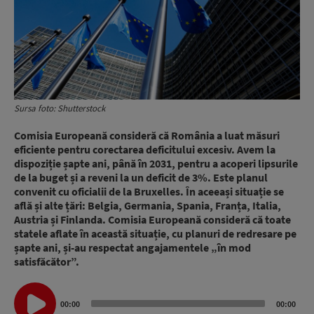
Sursa foto: Shutterstock
Comisia Europeană consideră că România a luat măsuri
eficiente pentru corectarea deficitului excesiv. Avem la
dispoziție șapte ani, până în 2031, pentru a acoperi lipsurile
de la buget și a reveni la un deficit de 3%. Este planul
convenit cu oficialii de la Bruxelles. În aceeași situație se
află și alte țări: Belgia, Germania, Spania, Franța, Italia,
Austria și Finlanda. Comisia Europeană consideră că toate
statele aflate în această situație, cu planuri de redresare pe
șapte ani, și-au respectat angajamentele „în mod
satisfăcător”.
Audio
00:00
00:00