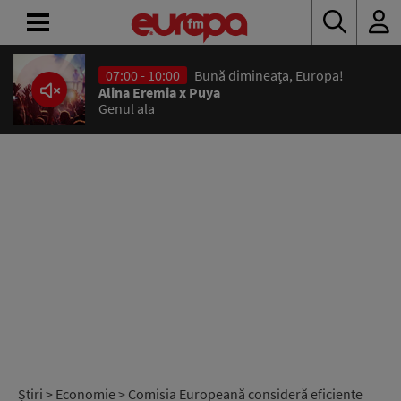
07:00 - 10:00
Bună dimineața, Europa!
ACASĂ
Alina Eremia x Puya
Genul ala
ȘTIRI
RADIO
CONCURSURI
PODCAST
ASCULTĂ
LIVE
Știri
>
Economie
> Comisia Europeană consideră eficiente