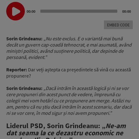
Audio
Player
00:00
00:00
EMBED CODE
Sorin Grindeanu:
„Nu este exclus. E o variantă mai bună
decât un guvern cap-coadă tehnocrat, e mai asumată, având
miniștri politici, având susținere politică, dar depinde de
persoană, evident.”
Reporter:
Dar veți aștepta ca președintele să vină cu această
propunere?
Sorin Grindeanu:
„Dacă intrăm în această logică și ni se vor
cere propuneri din acest punct de vedere, împreună cu
colegii mei vom hotărî cu ce propunere am merge. Astăzi nu
am, pentru că nu știu dacă intrăm în acest scenariu, dar dacă
ni se vor cere, în mod sigur și noi avem propuneri.”
Liderul PSD, Sorin Grindeanu: „
Ne-am
dat seama la ce dezastru economic ne