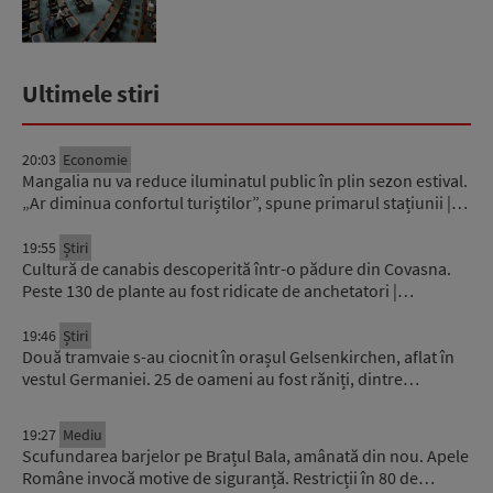
Ultimele stiri
20:03
Economie
Mangalia nu va reduce iluminatul public în plin sezon estival.
„Ar diminua confortul turiștilor”, spune primarul stațiunii |…
19:55
Știri
Cultură de canabis descoperită într-o pădure din Covasna.
Peste 130 de plante au fost ridicate de anchetatori |…
19:46
Știri
Două tramvaie s-au ciocnit în orașul Gelsenkirchen, aflat în
vestul Germaniei. 25 de oameni au fost răniți, dintre…
19:27
Mediu
Scufundarea barjelor pe Brațul Bala, amânată din nou. Apele
Române invocă motive de siguranță. Restricții în 80 de…