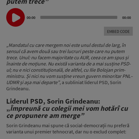
putem trece”
Audio
Player
00:00
00:00
EMBED CODE
„Mandatul cu care mergem noi este unul destul de larg, în
sensul că avem două sau trei lucruri peste care nu putem
trece. Unul: nu facem majoritate cu AUR, ceea ce am spus și
înainte de moțiune. Nu există varianta de a mai susține PSD-
ul; nu e nici constituțională, de altfel, cu Ilie Bolojan prim-
ministru. Și nici nu vom susține vreun guvern minoritar PNL–
UDMR și așa mai departe”
, a subliniat liderul PSD, Sorin
Grindeanu.
Liderul PSD, Sorin Grindeanu:
„
Împreună cu colegii mei vom hotărî cu
ce propunere am merge”
Sorin Grindeanu mai spune că social-democrații nu preferă
varianta unui premier tehnocrat, dar nu o exclud complet: