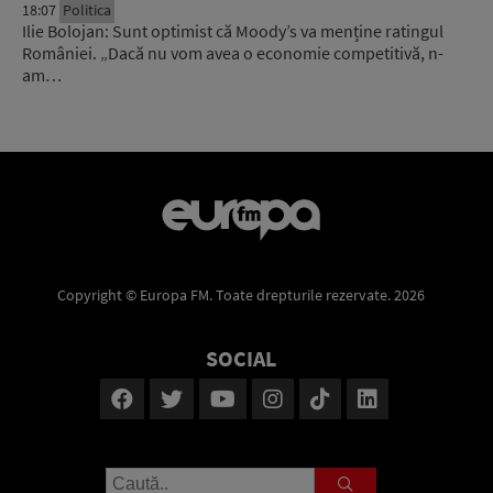
18:07
Politica
Ilie Bolojan: Sunt optimist că Moody’s va menține ratingul
României. „Dacă nu vom avea o economie competitivă, n-
am…
Copyright © Europa FM. Toate drepturile rezervate. 2026
SOCIAL