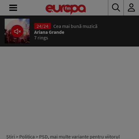
24/24
Cea mai bună muzică
ACASĂ
Ariana Grande
7 rings
ȘTIRI
RADIO
CONCURSURI
PODCAST
ASCULTĂ
LIVE
Știri
>
Politica
> PSD, mai multe variante pentru viitorul