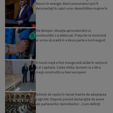
Riscuri în energie. Marii consumatori pot fi
deconectați în cazul unor dezechilibre majore în
sistemul e...
Ilie Bolojan: Situaţia aprovizionării cu
combustibil s-a deblocat. Prețurile la motorină
ar urma să scadă în a doua parte a lunii august
O nouă creșă a fost inaugurată astăzi în sectorul
6 al Capitalei. Cseke Attila: Suntem la a 96-a
creșă construită cu bani europeni
Schimb de replici în Senat înainte de adoptarea
Legii ANI. Dispute privind declarațiile de avere
ale partenerilor demnitarilor: „Cum definiți
amantele...