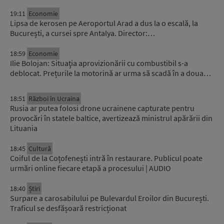
19:11
Economie
Lipsa de kerosen pe Aeroportul Arad a dus la o escală, la
București, a cursei spre Antalya. Director:…
18:59
Economie
Ilie Bolojan: Situaţia aprovizionării cu combustibil s-a
deblocat. Prețurile la motorină ar urma să scadă în a doua…
18:51
Război în Ucraina
Rusia ar putea folosi drone ucrainene capturate pentru
provocări în statele baltice, avertizează ministrul apărării din
Lituania
18:45
Cultură
Coiful de la Coțofenești intră în restaurare. Publicul poate
urmări online fiecare etapă a procesului | AUDIO
18:40
Știri
Surpare a carosabilului pe Bulevardul Eroilor din București.
Traficul se desfășoară restricționat