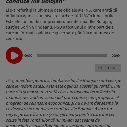
conduce Ilie Bolojan”
El s-a referit și la ultimele date oficiale ale INS, care arată că
inflația a ajuns la un nivel record de 10,71% în luna aprilie.
Este efectul politicilor premierului interimar Ilie Bolojan,
susține Sorin Grindeanu. PSD a fost unul dintre partidele
care au format coaliția de guvernare până la moțiunea de
cenzură.
Audio
Player
00:00
00:00
EMBED CODE
„Argumentele pentru schimbarea lui Ilie Bolojan sunt cele pe
care le vedem astăzi. Asta este oglinda acestei guvernări. Îmi
pare rău și mai spun o dată că n-am fost mai ferm încă din
toamnă, de când am semnalat prima oară și am propus acel
program de relansare economică, și nu ne-am dat seama la
ce dezastru economic ne conduce Ilie Bolojan. Ăsta e un
regret pe care îl am eu și colegii mei, și pentru care îmi cer
scuze în fața românilor că nu mi-am dat seama de
incapacitatea lui Ilie Bolojan de a gestiona, din punct de