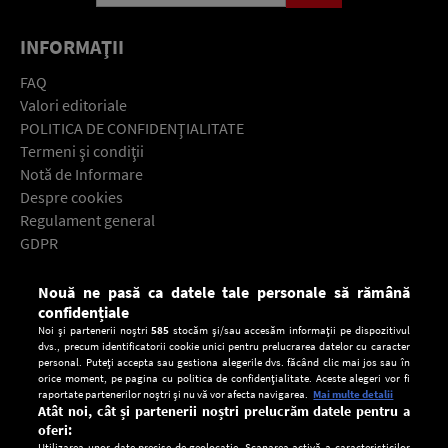
INFORMAŢII
FAQ
Valori editoriale
POLITICA DE CONFIDENŢIALITATE
Termeni şi condiţii
Notă de Informare
Despre cookies
Regulament general
GDPR
Contact
Nouă ne pasă ca datele tale personale să rămână
Descarcă gratuit aplicaţia Europa FM pentru smartphone:
confidențiale
Noi și partenerii noștri
585
stocăm și/sau accesăm informații pe dispozitivul
dvs., precum identificatorii cookie unici pentru prelucrarea datelor cu caracter
personal. Puteți accepta sau gestiona alegerile dvs. făcând clic mai jos sau în
orice moment, pe pagina cu politica de confidențialitate. Aceste alegeri vor fi
raportate partenerilor noștri și nu vă vor afecta navigarea.
Mai multe detalii
Atât noi, cât și partenerii noștri prelucrăm datele pentru a
oferi:
Utilizarea unor date precise de geolocație. Scanarea activă a caracteristicilor