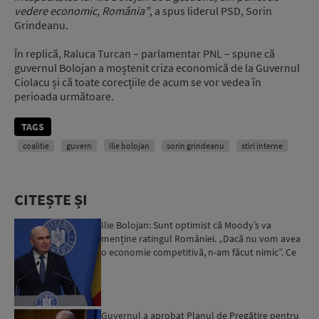
vedere economic, România”
, a spus liderul PSD, Sorin
Grindeanu.
În replică, Raluca Turcan – parlamentar PNL – spune că
guvernul Bolojan a moștenit criza economică de la Guvernul
Ciolacu și că toate corecțiile de acum se vor vedea în
perioada următoare.
TAGS
coalitie
guvern
ilie bolojan
sorin grindeanu
stiri interne
CITEȘTE ȘI
Ilie Bolojan: Sunt optimist că Moody’s va
menține ratingul României. „Dacă nu vom avea
o economie competitivă, n-am făcut nimic”. Ce
spune despre viit...
Guvernul a aprobat Planul de Pregătire pentru