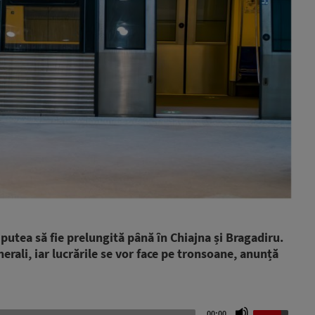
utea să fie prelungită până în Chiajna și Bragadiru.
nerali, iar lucrările se vor face pe tronsoane, anunță
Use
00:00