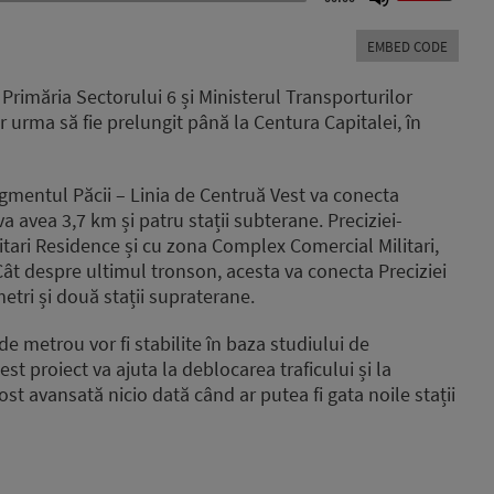
Up/Down
Arrow
EMBED CODE
keys
to
 Primăria Sectorului 6 și Ministerul Transporturilor
increase
 urma să fie prelungit până la Centura Capitalei, în
or
decrease
volume.
egmentul Păcii – Linia de Centruă Vest va conecta
va avea 3,7 km și patru stații subterane. Preciziei-
itari Residence și cu zona Complex Comercial Militari,
 Cât despre ultimul tronson, acesta va conecta Preciziei
etri și două stații supraterane.
i de metrou vor fi stabilite în baza studiului de
est proiect va ajuta la deblocarea traficului și la
st avansată nicio dată când ar putea fi gata noile stații