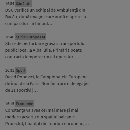
16:54
Sănătate
DSU verifică un echipaj de Ambulanță din
Bacău, după imagini care arată o oprire la
cumpărături în timpul…
16:40
Știrile Europa FM
Stare de perturbare gravă a transportului
public local la Alba Iulia. Primăria poate
contracta temporar un alt operator,…
16:31
Sport
David Popovici, la Campionatele Europene
de înot de la Paris. România are o delegație
de 11 sportivi |…
16:15
Economie
Constanța va avea cel mai mare și mai
modern acvariu din spațiul balcanic.
Proiectul, finanțat din fonduri europene,…