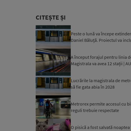
CITEȘTE ȘI
Peste o lună va începe extinder
Daniel Băluță. Proiectul va incl
A început forajul pentru linia
Magistrala va avea 12 stații | A
Lucrările la magistrala de met
să fie gata abia în 2028
Metrorex permite accesul cu bic
reguli trebuie respectate
O pisică a fost salvată noaptea 