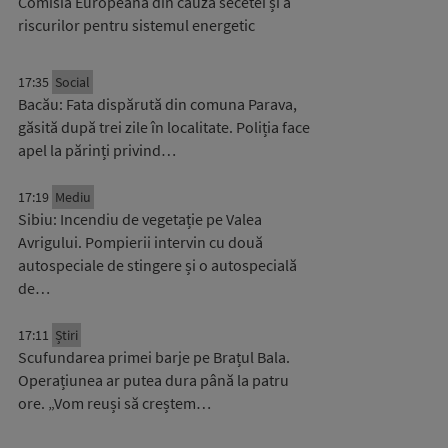
Comisia Europeană din cauza secetei și a
riscurilor pentru sistemul energetic
17:35
Social
Bacău: Fata dispărută din comuna Parava,
găsită după trei zile în localitate. Poliția face
apel la părinți privind…
17:19
Mediu
Sibiu: Incendiu de vegetație pe Valea
Avrigului. Pompierii intervin cu două
autospeciale de stingere și o autospecială
de…
17:11
Știri
Scufundarea primei barje pe Brațul Bala.
Operațiunea ar putea dura până la patru
ore. „Vom reuși să creștem…