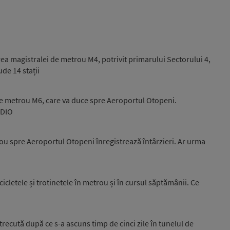
ea magistralei de metrou M4, potrivit primarului Sectorului 4,
ude 14 stații
 de metrou M6, care va duce spre Aeroportul Otopeni.
UDIO
rou spre Aeroportul Otopeni înregistrează întârzieri. Ar urma
icletele și trotinetele în metrou și în cursul săptămânii. Ce
trecută după ce s-a ascuns timp de cinci zile în tunelul de