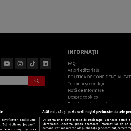
INFORMAŢII
FAQ
Valori editoriale
POLITICA DE CONFIDENŢIALITAT
Termeni şi condiţii
Notă de Informare
Despre cookies
Regulament general
GDPR
le
Atât noi, cât și partenerii noștri prelucrăm datele pen
Contact
dentificatorii cookie unici
Utilizarea unor date precise de geolocație. Scanarea activă a c
identificare. Stocarea și/sau accesarea informațiilor de pe u
. făcând clic mai jos sau în
personalizat, măsurători ale publicității și de conținut, cercetarea
partenerilor noștri și nu vă