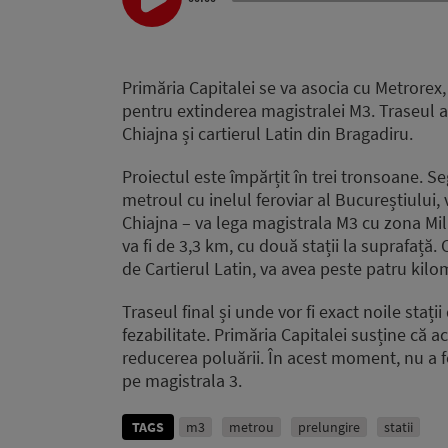
Player
Primăria Capitalei se va asocia cu Metrorex,
pentru extinderea magistralei M3. Traseul ar
Chiajna și cartierul Latin din Bragadiru.
Proiectul este împărțit în trei tronsoane. S
metroul cu inelul feroviar al Bucureștiului, 
Chiajna – va lega magistrala M3 cu zona Mil
va fi de 3,3 km, cu două stații la suprafață.
de Cartierul Latin, va avea peste patru kilom
Traseul final și unde vor fi exact noile stați
fezabilitate. Primăria Capitalei susține că ac
reducerea poluării. În acest moment, nu a fo
pe magistrala 3.
TAGS
m3
metrou
prelungire
statii