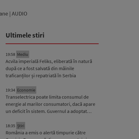
oane | AUDIO
Ultimele stiri
19:58
Mediu
Acvila imperială Feliks, eliberată în natură
după ce a fost salvată din mâinile
traficanților și repatriată în Serbia
19:34
Economie
Transelectrica poate limita consumul de
energie al marilor consumatori, dacă apare
un deficit în sistem. Guvernul a adoptat…
18:35
Știri
România a emis o alertă timpurie către