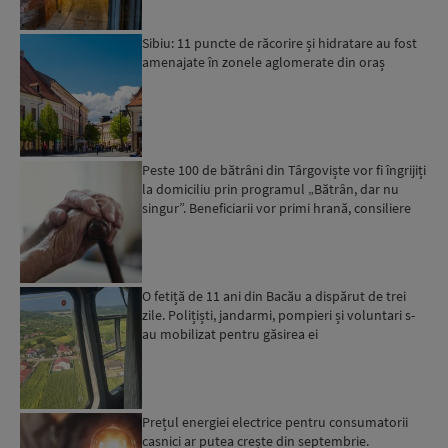
Sibiu: 11 puncte de răcorire și hidratare au fost
amenajate în zonele aglomerate din oraș
Peste 100 de bătrâni din Târgoviște vor fi îngrijiți
la domiciliu prin programul „Bătrân, dar nu
singur”. Beneficiarii vor primi hrană, consiliere
psi...
O fetiță de 11 ani din Bacău a dispărut de trei
zile. Polițiști, jandarmi, pompieri și voluntari s-
au mobilizat pentru găsirea ei
Prețul energiei electrice pentru consumatorii
casnici ar putea crește din septembrie.