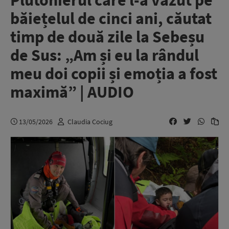
Plutonierul care l-a văzut pe
băiețelul de cinci ani, căutat
timp de două zile la Sebeșu
de Sus: „Am și eu la rândul
meu doi copii și emoția a fost
maximă” | AUDIO
13/05/2026
Claudia Cociug