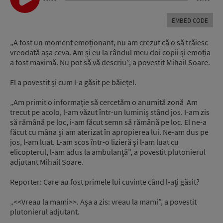
EMBED CODE
„
A fost un moment emoționant, nu am crezut că o să trăiesc
vreodată așa ceva.
Am și eu la rândul meu doi copii și emoția
a fost maximă.
Nu pot să vă descriu”, a povestit Mihail Soare.
El a povestit și cum l-a găsit pe băiețel.
„A
m primit o informație să cercetăm o anumită zonă
Am
trecut pe acolo, l-am văzut într-un luminiș stând jos.
I-am zis
să rămână pe loc, i-am făcut semn să rămână pe loc.
El ne-a
făcut cu mâna
ș
i am aterizat în apropierea lui. Ne-am dus pe
jos, l-am luat.
L-am scos într-o lizieră și l-am luat cu
elicopterul, l-am adus la ambulanță”, a povestit plutonierul
adjutant Mihail Soare.
Reporter: Care au fost primele lui cuvinte când l-ați găsit?
„<<Vreau la mami>>.
Așa a zis: vreau la mami”, a povestit
plutonierul adjutant.