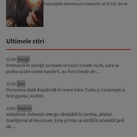
Explicațiile directorului executiv al ACUE. De ce
este important...
Ultimele stiri
12:30
Știinţă
Premieră în știință: primele virusuri create cu AI, care ar
putea ucide unele bacterii, au fost create de…
12:16
Știri
Persoana dată dispărută în mare între Tuzla și Costinești a
fost gasita | AUDIO
12:02
Externe
Volodimir Zelenski merge sâmbătă în Serbia, aliatul
tradițional al Moscovei. Este prima sa vizită în această țară
de…