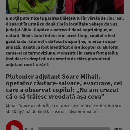
Emoții puternice la găsirea băiețelului în vârstă de cinci ani,
dispărut în urmă cu două zile în localitate Sebeșu de Sus,
județul Sibiu. După ce a petrecut două nopți singur, în
natură, fiind căutat intensiv în acest timp, copilul a fost
găsit la doi kilometri de locul dispariției, miercuri după-
amiază. Băiatul a fost identificat din elicopter cu ajutorul
camerei cu termoviziune. Momentul în care a fost găsit a
fost descris drept plin de emoție de către plutonierul
adjutant care l-a zărit.
Plutonier adjutant Soare Mihail,
opetator căutare-salvare, evacuare, cel
care a observat copilul: „N
u am crezut
că o să trăiesc vreodată așa ceva”
Mihail Soare a coborât cu ajutorul troliului elicopterului și a
stat lângă băiat până la sosirea salvamontiștilor.
Audio
Player
00:00
00:00