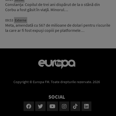
Constanța: Copilul de trei ani dispărut de la o stână din
Corbu a fost găsit în viață. Minorul…
09:53
Externe
Meta, amendată cu 567 de milioane de dolari pentru riscurile
la care ar fi fost expuși copiii pe platformele…
Copyright © Europa FM. Toate drepturile rezervate. 2026
SOCIAL