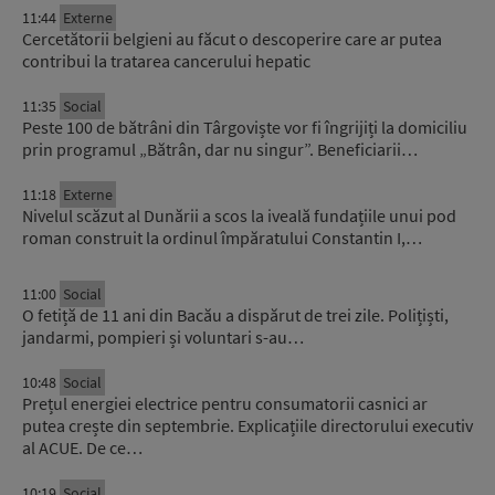
11:44
Externe
Cercetătorii belgieni au făcut o descoperire care ar putea
contribui la tratarea cancerului hepatic
11:35
Social
Peste 100 de bătrâni din Târgoviște vor fi îngrijiți la domiciliu
prin programul „Bătrân, dar nu singur”. Beneficiarii…
11:18
Externe
Nivelul scăzut al Dunării a scos la iveală fundațiile unui pod
roman construit la ordinul împăratului Constantin I,…
11:00
Social
O fetiță de 11 ani din Bacău a dispărut de trei zile. Polițiști,
jandarmi, pompieri și voluntari s-au…
10:48
Social
Prețul energiei electrice pentru consumatorii casnici ar
putea crește din septembrie. Explicațiile directorului executiv
al ACUE. De ce…
10:19
Social