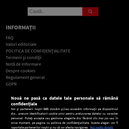
INFORMAŢII
FAQ
Valori editoriale
POLITICA DE CONFIDENŢIALITATE
Termeni şi condiţii
Notă de Informare
Despre cookies
Regulament general
GDPR
Contact
Nouă ne pasă ca datele tale personale să rămână
Descarcă gratuit aplicaţia Europa FM pentru smartphone:
confidențiale
Noi și partenerii noștri
585
stocăm și/sau accesăm informații pe dispozitivul
dvs., precum identificatorii cookie unici pentru prelucrarea datelor cu caracter
personal. Puteți accepta sau gestiona alegerile dvs. făcând clic mai jos sau în
orice moment, pe pagina cu politica de confidențialitate. Aceste alegeri vor fi
raportate partenerilor noștri și nu vă vor afecta navigarea.
Mai multe detalii