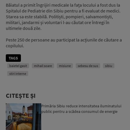
Băiatul a primit îngrijiri medicale la fața locului a fost dus la
Spitalul de Pediatrie din Sibiu pentru a fi evaluat de medici.
Starea sa este stabilă. Politiști, pompieri, salvamontiști,
militari, jandarmi și voluntari l-au căutat ore întregi în
ultimele două zile.
Peste 250 de persoane au participat la acțiunile de căutare a
copilului.
TAGS
baietel gasit
mihail soare
misiune
sebesu de sus
sibiu
stiri interne
CITEȘTE ȘI
Primăria Sibiu reduce intensitatea iluminatului
public pentru a scădea consumul de energie