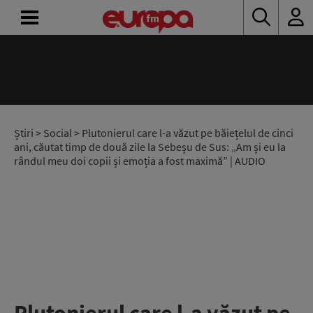
ACASĂ
ȘTIRI
RADIO
Știri
>
Social
> Plutonierul care l-a văzut pe băiețelul de cinci
ani, căutat timp de două zile la Sebeșu de Sus: „Am și eu la
rândul meu doi copii și emoția a fost maximă” | AUDIO
CONCURSURI
PODCAST
ASCULTĂ
LIVE