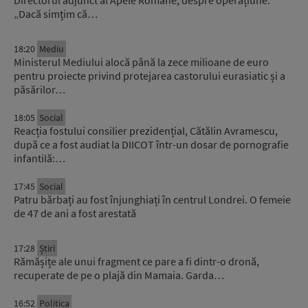
„Dacă simțim că…
18:20
Mediu
Ministerul Mediului alocă până la zece milioane de euro
pentru proiecte privind protejarea castorului eurasiatic și a
păsărilor…
18:05
Social
Reacția fostului consilier prezidențial, Cătălin Avramescu,
după ce a fost audiat la DIICOT într-un dosar de pornografie
infantilă:…
17:45
Social
Patru bărbați au fost înjunghiați în centrul Londrei. O femeie
de 47 de ani a fost arestată
17:28
Știri
Rămășițe ale unui fragment ce pare a fi dintr-o dronă,
recuperate de pe o plajă din Mamaia. Garda…
16:52
Politica