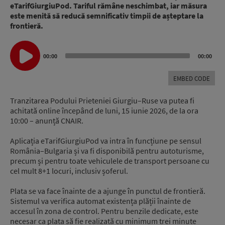
eTarifGiurgiuPod. Tariful rămâne neschimbat, iar măsura
este menită să reducă semnificativ timpii de așteptare la
frontieră.
Audio
00:00
00:00
Player
EMBED CODE
Tranzitarea Podului Prieteniei Giurgiu–Ruse va putea fi
achitată online începând de luni, 15 iunie 2026, de la ora
10:00 – anunță CNAIR.
Aplicația eTarifGiurgiuPod va intra în funcțiune pe sensul
România–Bulgaria și va fi disponibilă pentru autoturisme,
precum și pentru toate vehiculele de transport persoane cu
cel mult 8+1 locuri, inclusiv șoferul.
Plata se va face înainte de a ajunge în punctul de frontieră.
Sistemul va verifica automat existența plății înainte de
accesul în zona de control. Pentru benzile dedicate, este
necesar ca plata să fie realizată cu minimum trei minute