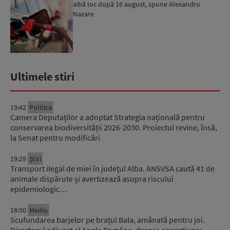
aibă loc după 16 august, spune Alexandru
Nazare
Ultimele stiri
19:42
Politica
Camera Deputaților a adoptat Strategia națională pentru
conservarea biodiversității 2026-2030. Proiectul revine, însă,
la Senat pentru modificări
19:29
Știri
Transport ilegal de miei în județul Alba. ANSVSA caută 41 de
animale dispărute și avertizează asupra riscului
epidemiologic…
18:50
Mediu
Scufundarea barjelor pe brațul Bala, amânată pentru joi.
Directorul adjunct al Apele Române, despre operațiune: