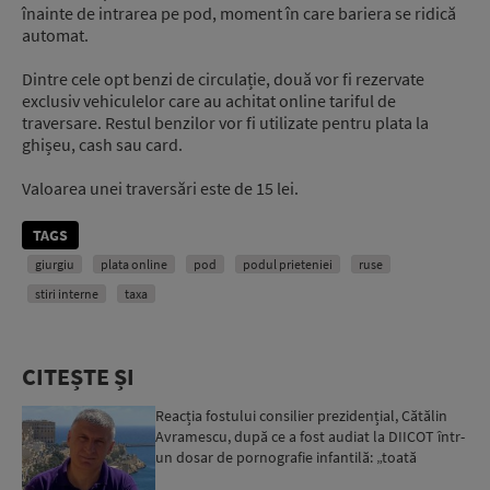
înainte de intrarea pe pod, moment în care bariera se ridică
automat.
Dintre cele opt benzi de circulație, două vor fi rezervate
exclusiv vehiculelor care au achitat online tariful de
traversare. Restul benzilor vor fi utilizate pentru plata la
ghișeu, cash sau card.
Valoarea unei traversări este de 15 lei.
TAGS
giurgiu
plata online
pod
podul prieteniei
ruse
stiri interne
taxa
CITEȘTE ȘI
Reacția fostului consilier prezidențial, Cătălin
Avramescu, după ce a fost audiat la DIICOT într-
un dosar de pornografie infantilă: „toată
povestea es...