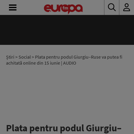
ACASĂ
ȘTIRI
RADIO
Știri
>
Social
> Plata pentru podul Giurgiu–Ruse va putea fi
achitată online din 15 iunie | AUDIO
CONCURSURI
PODCAST
ASCULTĂ
LIVE
Plata pentru podul Giurgiu–