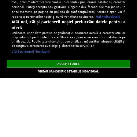
dvs., precum identificatorii cookie unici pentru prelucrarea datelor cu caracter
personal. Puteți accepta sau gestiona alegerile dvs. făcând clic mai jos sau în
orice moment, pe pagina cu politica de confidențialitate. Aceste alegeri vor fi
raportate partenerilor noștri și nu vă vor afecta navigarea.
Mai multe detalii
Atât noi, cât și partenerii noștri prelucrăm datele pentru a
oferi:
Utilizarea unor date precise de geolocație. Scanarea activă a caracteristicilor
dispozitivului pentru identificare. Stocarea și/sau accesarea informațiilor de pe
un dispozitiv. Publicitate și conținut personalizat, măsurători ale publicității și
de conținut, cercetarea audienței și dezvoltarea serviciilor.
Setări:
Listă parteneri (furnizori)
Ascultă Europa FM în aplicație
Dark
×
Instalează
Radio live, podcasturi, știri și alerte
ACCEPT TOATE
Mode
importante.
VREAU SA MODIFIC SETARILE INDIVIDUAL
CONFIDENŢIALITATE
Copyright © Europa FM. Toate drepturile rezervate. 2026