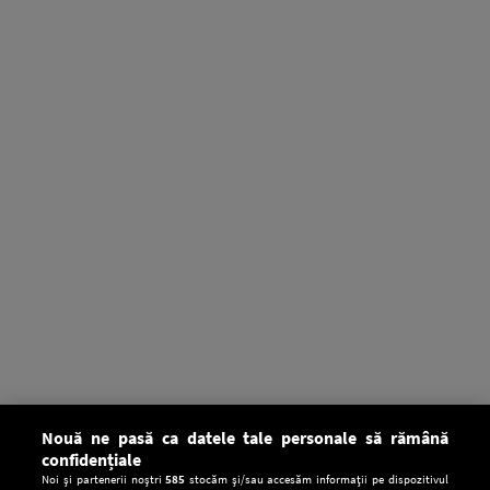
Nouă ne pasă ca datele tale personale să rămână
confidențiale
Noi și partenerii noștri
585
stocăm și/sau accesăm informații pe dispozitivul