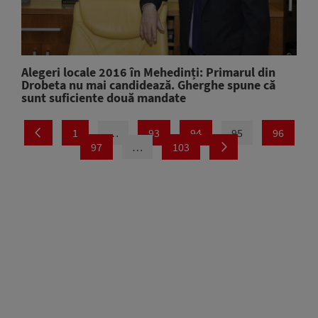
Alegeri locale 2016 în Mehedinți: Primarul din
Drobeta nu mai candidează. Gherghe spune că
sunt suficiente două mandate
1
…
93
94
95
96
97
…
103