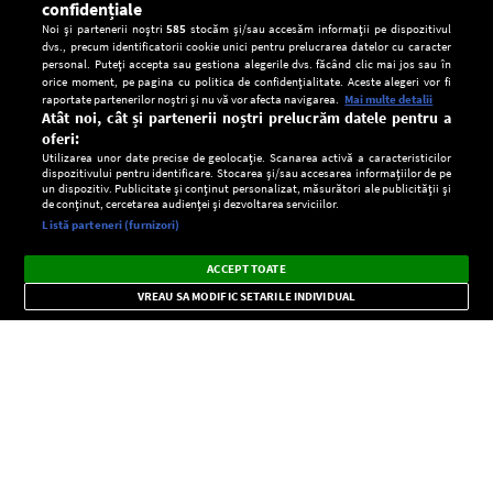
confidențiale
Noi și partenerii noștri
585
stocăm și/sau accesăm informații pe dispozitivul
dvs., precum identificatorii cookie unici pentru prelucrarea datelor cu caracter
personal. Puteți accepta sau gestiona alegerile dvs. făcând clic mai jos sau în
orice moment, pe pagina cu politica de confidențialitate. Aceste alegeri vor fi
raportate partenerilor noștri și nu vă vor afecta navigarea.
Mai multe detalii
Atât noi, cât și partenerii noștri prelucrăm datele pentru a
oferi:
Utilizarea unor date precise de geolocație. Scanarea activă a caracteristicilor
dispozitivului pentru identificare. Stocarea și/sau accesarea informațiilor de pe
un dispozitiv. Publicitate și conținut personalizat, măsurători ale publicității și
de conținut, cercetarea audienței și dezvoltarea serviciilor.
Setări:
Listă parteneri (furnizori)
Ascultă Europa FM în aplicație
Dark
×
Instalează
Radio live, podcasturi, știri și alerte
ACCEPT TOATE
Mode
importante.
VREAU SA MODIFIC SETARILE INDIVIDUAL
CONFIDENŢIALITATE