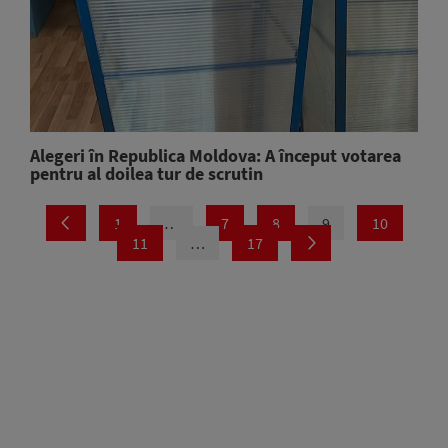
Alegeri în Republica Moldova: A început votarea
pentru al doilea tur de scrutin
1
…
7
8
9
10
11
…
17