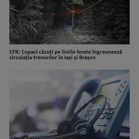
CFR: Copaci căzuți pe liniile ferate îngreunează
circulația trenurilor în Iași și Brașov