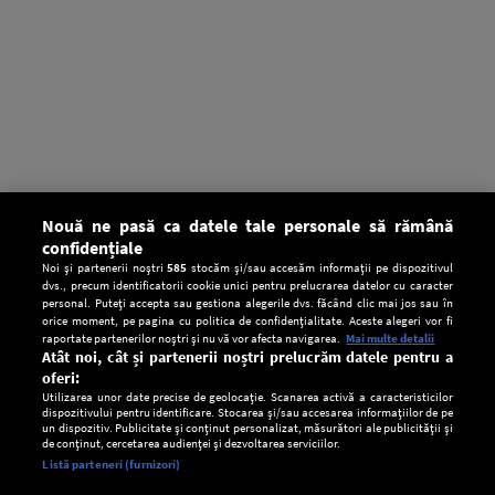
Nouă ne pasă ca datele tale personale să rămână
confidențiale
Noi și partenerii noștri
585
stocăm și/sau accesăm informații pe dispozitivul
dvs., precum identificatorii cookie unici pentru prelucrarea datelor cu caracter
personal. Puteți accepta sau gestiona alegerile dvs. făcând clic mai jos sau în
orice moment, pe pagina cu politica de confidențialitate. Aceste alegeri vor fi
raportate partenerilor noștri și nu vă vor afecta navigarea.
Mai multe detalii
Atât noi, cât și partenerii noștri prelucrăm datele pentru a
oferi:
Utilizarea unor date precise de geolocație. Scanarea activă a caracteristicilor
dispozitivului pentru identificare. Stocarea și/sau accesarea informațiilor de pe
un dispozitiv. Publicitate și conținut personalizat, măsurători ale publicității și
de conținut, cercetarea audienței și dezvoltarea serviciilor.
Setări:
Listă parteneri (furnizori)
Ascultă Europa FM în aplicație
Dark