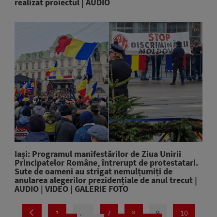
realizat proiectul | AUDIO
Iași: Programul manifestărilor de Ziua Unirii
Principatelor Române, întrerupt de protestatari.
Sute de oameni au strigat nemulțumiți de
anularea alegerilor prezidențiale de anul trecut |
AUDIO | VIDEO | GALERIE FOTO
1
…
7
8
9
10