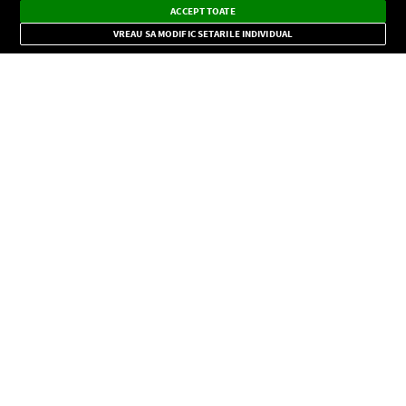
×
Instalează
Radio live, podcasturi, știri și alerte
ACCEPT TOATE
Mode
importante.
VREAU SA MODIFIC SETARILE INDIVIDUAL
CONFIDENŢIALITATE
Copyright © Europa FM. Toate drepturile rezervate. 2026
SOCIAL
INFORMAŢII