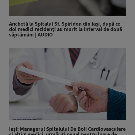
Anchetă la Spitalul Sf. Spiridon din Iași, după ce
doi medici rezidenți au murit la interval de două
săptămâni | AUDIO
Iași: Managerul Spitalului De Boli Cardiovasculare
și alți 3 medici, urmăriți penal pentru luare de