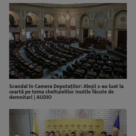
Scandal în Camera Deputaților: Aleșii s-au luat la
ceartă pe tema cheltuielilor inutile făcute de
demnitari | AUDIO