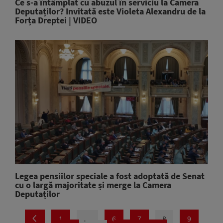
Ce s-a întâmplat cu abuzul în serviciu la Camera
Deputaților? Invitată este Violeta Alexandru de la
Forța Dreptei | VIDEO
Legea pensiilor speciale a fost adoptată de Senat
cu o largă majoritate și merge la Camera
Deputaților
1
…
6
7
8
9