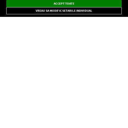
×
Instalează
Radio live, podcasturi, știri și alerte
ACCEPT TOATE
Mode
importante.
VREAU SA MODIFIC SETARILE INDIVIDUAL
CONFIDENŢIALITATE
Copyright © Europa FM. Toate drepturile rezervate. 2026
SOCIAL
INFORMAŢII