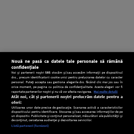
Nouă ne pasă ca datele tale personale să rămână
confidențiale
Noi și partenerii noștri
585
stocăm și/sau accesăm informații pe dispozitivul
dvs., precum identificatorii cookie unici pentru prelucrarea datelor cu caracter
personal. Puteți accepta sau gestiona alegerile dvs. făcând clic mai jos sau în
orice moment, pe pagina cu politica de confidențialitate. Aceste alegeri vor fi
raportate partenerilor noștri și nu vă vor afecta navigarea.
Mai multe detalii
Atât noi, cât și partenerii noștri prelucrăm datele pentru a
oferi:
Utilizarea unor date precise de geolocație. Scanarea activă a caracteristicilor
dispozitivului pentru identificare. Stocarea și/sau accesarea informațiilor de pe
un dispozitiv. Publicitate și conținut personalizat, măsurători ale publicității și
de conținut, cercetarea audienței și dezvoltarea serviciilor.
Setări:
Listă parteneri (furnizori)
Ascultă Europa FM în aplicație
Dark