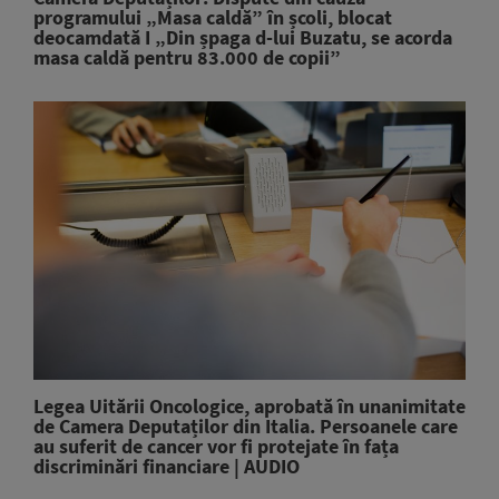
programului „Masa caldă” în școli, blocat
deocamdată I „Din șpaga d-lui Buzatu, se acorda
masa caldă pentru 83.000 de copii”
Legea Uitării Oncologice, aprobată în unanimitate
de Camera Deputaților din Italia. Persoanele care
au suferit de cancer vor fi protejate în fața
discriminări financiare | AUDIO