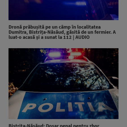
Dronă prăbușită pe un câmp în localitatea
Dumitra, Bistrița-Năsăud, găsită de un fermier. A
luat-o acasă și a sunat la 112 | AUDIO
Bistriţa-Năsăud: Dosar penal pentru zbor