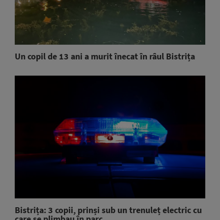
Un copil de 13 ani a murit înecat în râul Bistrița
Bistrița: 3 copii, prinși sub un trenuleț electric cu
care se plimbau în parc