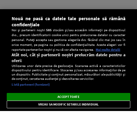
Nouă ne pasă ca datele tale personale să rămână
confidențiale
Noi și partenerii noștri
585
stocăm și/sau accesăm informații pe dispozitivul
dvs., precum identificatorii cookie unici pentru prelucrarea datelor cu caracter
personal. Puteți accepta sau gestiona alegerile dvs. făcând clic mai jos sau în
orice moment, pe pagina cu politica de confidențialitate. Aceste alegeri vor fi
raportate partenerilor noștri și nu vă vor afecta navigarea.
Mai multe detalii
Atât noi, cât și partenerii noștri prelucrăm datele pentru a
oferi:
Utilizarea unor date precise de geolocație. Scanarea activă a caracteristicilor
dispozitivului pentru identificare. Stocarea și/sau accesarea informațiilor de pe
un dispozitiv. Publicitate și conținut personalizat, măsurători ale publicității și
de conținut, cercetarea audienței și dezvoltarea serviciilor.
Setări:
Listă parteneri (furnizori)
Ascultă Europa FM în aplicație
Dark
×
Instalează
Radio live, podcasturi, știri și alerte
ACCEPT TOATE
Mode
importante.
VREAU SA MODIFIC SETARILE INDIVIDUAL
CONFIDENŢIALITATE