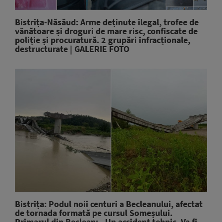
Bistrița-Năsăud: Arme deținute ilegal, trofee de
vânătoare și droguri de mare risc, confiscate de
poliție și procuratură. 2 grupări infracționale,
destructurate | GALERIE FOTO
Bistrița: Podul noii centuri a Becleanului, afectat
de tornada formată pe cursul Someșului.
Primarul din Beclean: „Un accident tehnic. Va fi