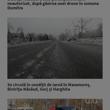
neautorizat, după găsirea unei drone în comuna
Dumitra
Se circulă în condiţii de iarnă în Maramureş,
Bistriţa-Năsăud, Gorj şi Harghita