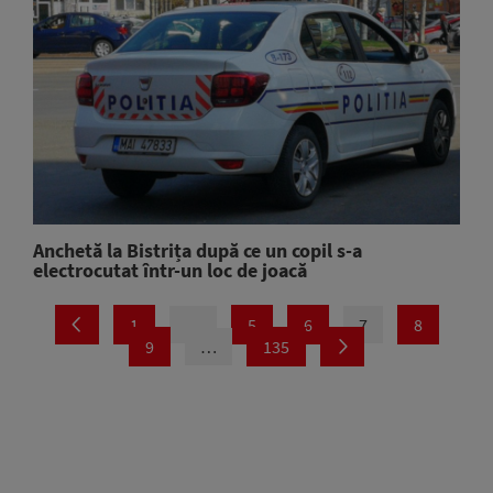
Anchetă la Bistrița după ce un copil s-a
electrocutat într-un loc de joacă
1
…
5
6
7
8
9
…
135