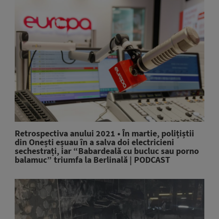
Retrospectiva anului 2021 • În martie, polițiștii
din Onești eșuau în a salva doi electricieni
sechestrați, iar “Babardeală cu bucluc sau porno
balamuc” triumfa la Berlinală | PODCAST