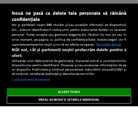
Nouă ne pasă ca datele tale personale să rămână
confidențiale
Noi și partenerii noștri
585
stocăm și/sau accesăm informații pe dispozitivul
dvs., precum identificatorii cookie unici pentru prelucrarea datelor cu caracter
personal. Puteți accepta sau gestiona alegerile dvs. făcând clic mai jos sau în
orice moment, pe pagina cu politica de confidențialitate. Aceste alegeri vor fi
raportate partenerilor noștri și nu vă vor afecta navigarea.
Mai multe detalii
Atât noi, cât și partenerii noștri prelucrăm datele pentru a
oferi:
Utilizarea unor date precise de geolocație. Scanarea activă a caracteristicilor
dispozitivului pentru identificare. Stocarea și/sau accesarea informațiilor de pe
un dispozitiv. Publicitate și conținut personalizat, măsurători ale publicității și
de conținut, cercetarea audienței și dezvoltarea serviciilor.
Setări:
Listă parteneri (furnizori)
Ascultă Europa FM în aplicație
Dark
×
Instalează
Radio live, podcasturi, știri și alerte
ACCEPT TOATE
Mode
importante.
VREAU SA MODIFIC SETARILE INDIVIDUAL
CONFIDENŢIALITATE