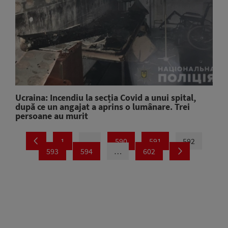
Ucraina: Incendiu la secția Covid a unui spital,
după ce un angajat a aprins o lumânare. Trei
persoane au murit
1
…
590
591
592
593
594
…
602