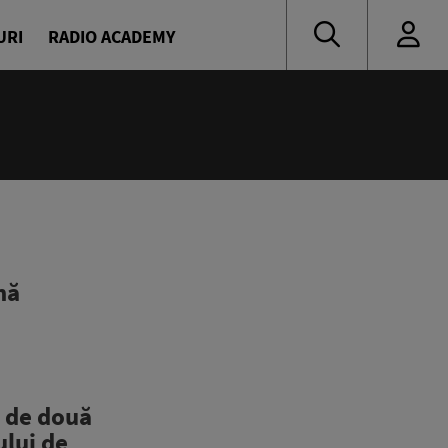
URI
RADIO ACADEMY
nă muzică
nă
 de două
ului de