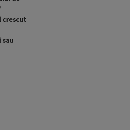
ă
l crescut
i sau