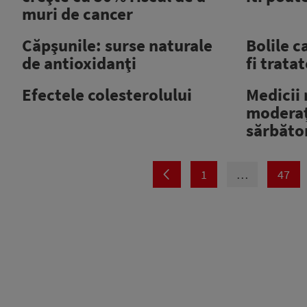
muri de cancer
Căpşunile: surse naturale
Bolile c
de antioxidanţi
fi trata
Efectele colesterolului
Medicii
moderaţ
sărbăto
1
…
47