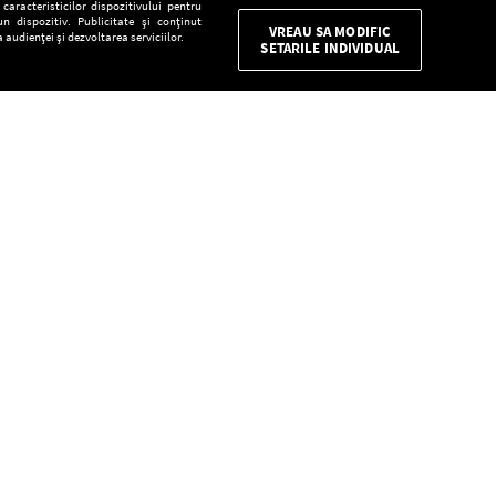
aracteristicilor dispozitivului pentru
n dispozitiv. Publicitate și conținut
VREAU SA MODIFIC
 audienței și dezvoltarea serviciilor.
SETARILE INDIVIDUAL
CONFIDENŢIALITATE
Descarcă gratuit aplicaţia Europa FM pentru
smartphone:
E