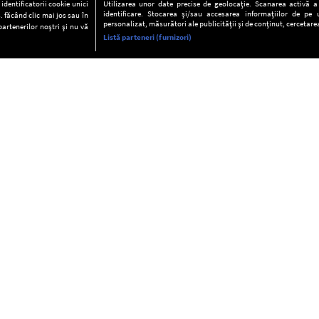
dentificatorii cookie unici
Utilizarea unor date precise de geolocație. Scanarea activă a c
identificare. Stocarea și/sau accesarea informațiilor de pe u
. făcând clic mai jos sau în
personalizat, măsurători ale publicității și de conținut, cercetarea
partenerilor noștri și nu vă
Listă parteneri (furnizori)
INFORMAŢII
FAQ
Valori editoriale
POLITICA DE CONFIDENŢIALITAT
Termeni şi condiţii
Notă de Informare
Despre cookies
Regulament general
GDPR
Contact