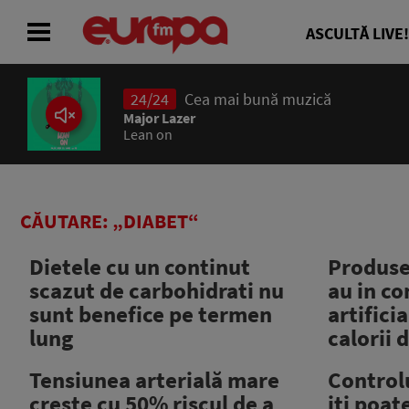
ASCULTĂ LIVE!
24/24
Cea mai bună muzică
ACASĂ
Major Lazer
Lean on
ȘTIRI
RADIO
CĂUTARE: „DIABET“
CONCURSURI
Dietele cu un continut
Produse
scazut de carbohidrati nu
au in co
PODCAST
sunt benefice pe termen
artifici
lung
calorii 
ASCULTĂ LIVE
Tensiunea arterială mare
Controlu
creşte cu 50% riscul de a
iti poat