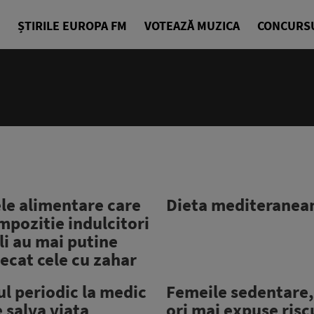
ȘTIRILE EUROPA FM
VOTEAZĂ MUZICA
CONCURS
24/24
Cea mai bu
Europa FM
le alimentare care
Dieta mediteranea
mpozitie indulcitori
ali au mai putine
decat cele cu zahar
l periodic la medic
Femeile sedentare,
e salva viaţa
ori mai expuse risc