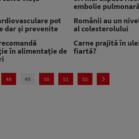
embolie pulmonar
ardiovasculare pot
Românii au un nive
te dar şi prevenite
al colesterolului
 recomandă
Carne prajită în ule
ie în alimentaţie de
fiartă?
ri
48
49
50
51
52