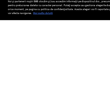
Setări:
Noi și partenerii noștri
585
stocăm și/sau accesăm informații pe dispozitivul dvs., precum i
pentru prelucrarea datelor cu caracter personal. Puteți accepta sau gestiona alegerile dvs
Dark Mode
orice moment, pe pagina cu politica de confidențialitate. Aceste alegeri vor fi raportate 
vor afecta navigarea.
Mai multe detalii
SOCIAL
Camera
Transport
Scufundarea
Deputaților
ilegal
barjelor
a
de
pe
Copyright © Europa FM. Toate drepturile
rezervate. 2026
adoptat
miei
brațul
Strategia
în
Bala,
națională
județul
amânată
pentru
Alba.
pentru
conservarea
ANSVSA
joi.
biodiversității
caută
Directorul
2026-
41
adjunct