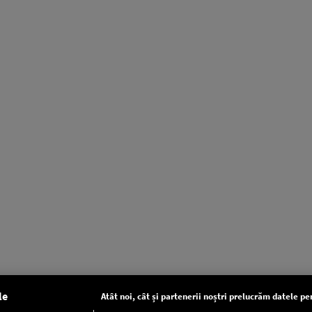
le
Atât noi, cât și partenerii noștri prelucrăm datele pen