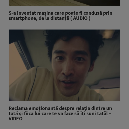
S-a inventat mașina care poate fi condusă prin
smartphone, de la distanță ( AUDIO )
Reclama emoționantă despre relația dintre un
tată și fiica lui care te va face să îți suni tatăl –
VIDEO