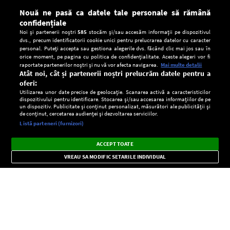
Nouă ne pasă ca datele tale personale să rămână
confidențiale
Noi și partenerii noștri
585
stocăm și/sau accesăm informații pe dispozitivul
dvs., precum identificatorii cookie unici pentru prelucrarea datelor cu caracter
personal. Puteți accepta sau gestiona alegerile dvs. făcând clic mai jos sau în
orice moment, pe pagina cu politica de confidențialitate. Aceste alegeri vor fi
raportate partenerilor noștri și nu vă vor afecta navigarea.
Mai multe detalii
Atât noi, cât și partenerii noștri prelucrăm datele pentru a
oferi:
Utilizarea unor date precise de geolocație. Scanarea activă a caracteristicilor
dispozitivului pentru identificare. Stocarea și/sau accesarea informațiilor de pe
un dispozitiv. Publicitate și conținut personalizat, măsurători ale publicității și
de conținut, cercetarea audienței și dezvoltarea serviciilor.
Setări:
Listă parteneri (furnizori)
Ascultă Europa FM în aplicație
Dark
×
Instalează
Radio live, podcasturi, știri și alerte
ACCEPT TOATE
Mode
importante.
VREAU SA MODIFIC SETARILE INDIVIDUAL
CONFIDENŢIALITATE