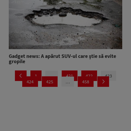
Gadget news: A apărut SUV-ul care ştie să evite
gropile
1
…
421
422
423
424
425
…
458