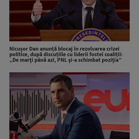
Nicușor Dan anunță blocaj în rezolvarea crizei
politice, după discuțiile cu liderii fostei coaliții:
„De marţi până azi, PNL şi-a schimbat poziţia”