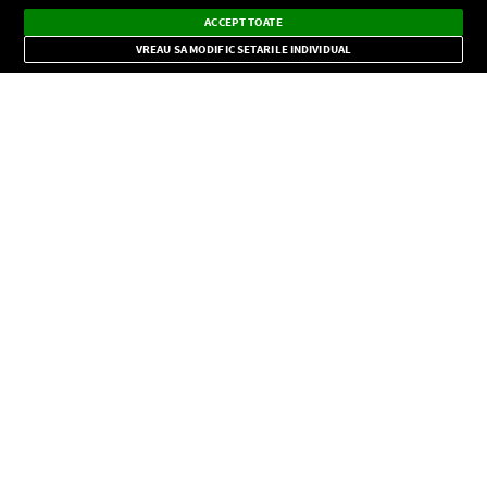
Ascultă Europa FM în aplicație
Dark
×
Instalează
Radio live, podcasturi, știri și alerte
ACCEPT TOATE
Mode
importante.
VREAU SA MODIFIC SETARILE INDIVIDUAL
CONFIDENŢIALITATE
Copyright © Europa FM. Toate drepturile rezervate. 2026
SOCIAL