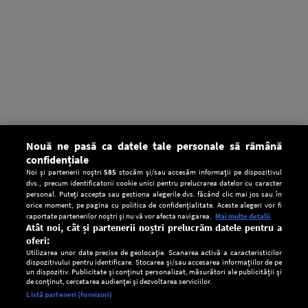
Nouă ne pasă ca datele tale personale să rămână
confidențiale
Noi și partenerii noștri
585
stocăm și/sau accesăm informații pe dispozitivul
dvs., precum identificatorii cookie unici pentru prelucrarea datelor cu caracter
personal. Puteți accepta sau gestiona alegerile dvs. făcând clic mai jos sau în
orice moment, pe pagina cu politica de confidențialitate. Aceste alegeri vor fi
raportate partenerilor noștri și nu vă vor afecta navigarea.
Mai multe detalii
Atât noi, cât și partenerii noștri prelucrăm datele pentru a
oferi:
Utilizarea unor date precise de geolocație. Scanarea activă a caracteristicilor
dispozitivului pentru identificare. Stocarea și/sau accesarea informațiilor de pe
un dispozitiv. Publicitate și conținut personalizat, măsurători ale publicității și
de conținut, cercetarea audienței și dezvoltarea serviciilor.
Setări:
Listă parteneri (furnizori)