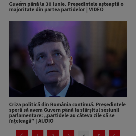
Guvern până la 30 iunie. Președintele așteaptă o
majoritate din partea partidelor | VIDEO
Criza politică din România continuă. Președintele
speră să avem Guvern până la sfârșitul sesiunii
parlamentare: „partidele au câteva zile să se
înțeleagă” | AUDIO
1
2
3
4
5
6