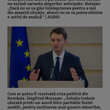
nu exclud varianta alegerilor anticipate. Bolojan:
„Dacă nu se va găsi înțelepciunea pentru a ieși
din această situație, atunci nu se va putea elimina
o astfel de analiză” | AUDIO
Cum ar putea fi rezolvată criza politică din
România. Siegfried Mureșan: „Soluția trebuie
căutată printr-un acord între partidele fostei
coaliții, pentru susținerea unui guvern minoritar,