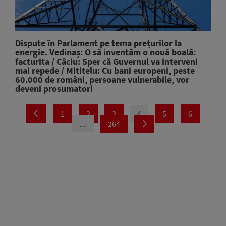
Dispute în Parlament pe tema prețurilor la
energie. Vedinaș: O să inventăm o nouă boală:
facturita / Câciu: Sper că Guvernul va interveni
mai repede / Mititelu: Cu bani europeni, peste
60.000 de români, persoane vulnerabile, vor
deveni prosumatori
1
2
3
4
5
6
…
264