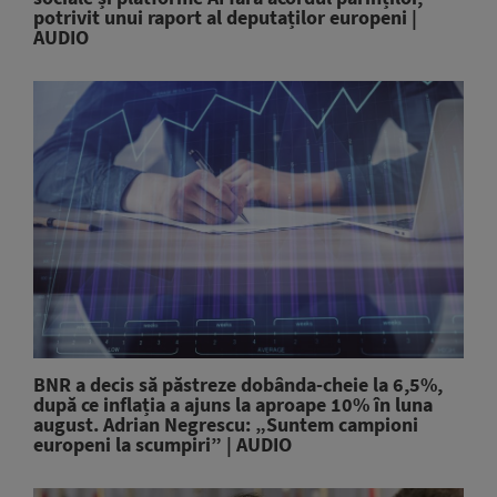
potrivit unui raport al deputaților europeni |
AUDIO
BNR a decis să păstreze dobânda-cheie la 6,5%,
după ce inflația a ajuns la aproape 10% în luna
august. Adrian Negrescu: „Suntem campioni
europeni la scumpiri” | AUDIO