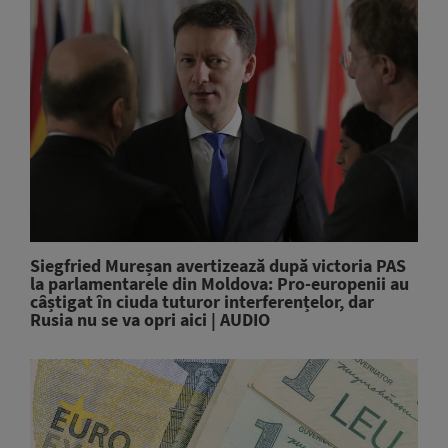
Siegfried Mureșan avertizează după victoria PAS
la parlamentarele din Moldova: Pro-europenii au
câștigat în ciuda tuturor interferențelor, dar
Rusia nu se va opri aici | AUDIO