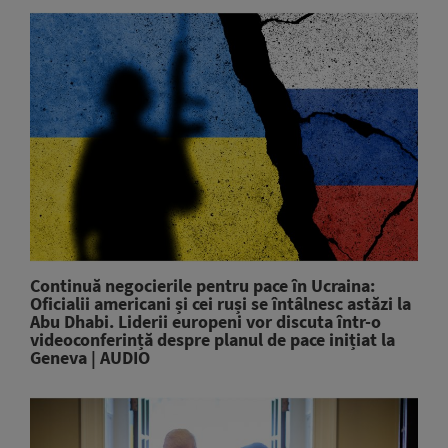
Continuă negocierile pentru pace în Ucraina:
Oficialii americani și cei ruși se întâlnesc astăzi la
Abu Dhabi. Liderii europeni vor discuta într-o
videoconferință despre planul de pace inițiat la
Geneva | AUDIO