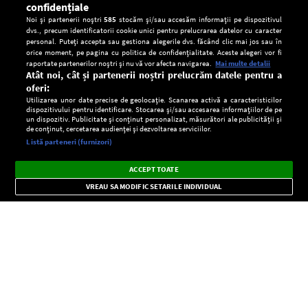
confidențiale
Noi și partenerii noștri
585
stocăm și/sau accesăm informații pe dispozitivul
dvs., precum identificatorii cookie unici pentru prelucrarea datelor cu caracter
personal. Puteți accepta sau gestiona alegerile dvs. făcând clic mai jos sau în
orice moment, pe pagina cu politica de confidențialitate. Aceste alegeri vor fi
raportate partenerilor noștri și nu vă vor afecta navigarea.
Mai multe detalii
Atât noi, cât și partenerii noștri prelucrăm datele pentru a
oferi:
Utilizarea unor date precise de geolocație. Scanarea activă a caracteristicilor
dispozitivului pentru identificare. Stocarea și/sau accesarea informațiilor de pe
un dispozitiv. Publicitate și conținut personalizat, măsurători ale publicității și
de conținut, cercetarea audienței și dezvoltarea serviciilor.
Setări:
Listă parteneri (furnizori)
Ascultă Europa FM în aplicație
Dark
×
Instalează
Radio live, podcasturi, știri și alerte
ACCEPT TOATE
Mode
importante.
VREAU SA MODIFIC SETARILE INDIVIDUAL
CONFIDENŢIALITATE