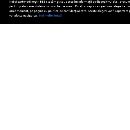
Setări:
Noi și partenerii noștri
585
stocăm și/sau accesăm informații pe dispozitivul dvs., precum i
pentru prelucrarea datelor cu caracter personal. Puteți accepta sau gestiona alegerile dvs
Dark Mode
orice moment, pe pagina cu politica de confidențialitate. Aceste alegeri vor fi raportate 
vor afecta navigarea.
Mai multe detalii
SOCIAL
Mangalia
Cultură
Două
nu
de
tramvaie
va
canabis
s-
Copyright © Europa FM. Toate drepturile
rezervate. 2026
reduce
descoperită
au
iluminatul
într-
ciocnit
public
o
în
în
pădure
orașul
plin
din
Gelsenkirchen,
sezon
Covasna.
aflat
estival.
Peste
în