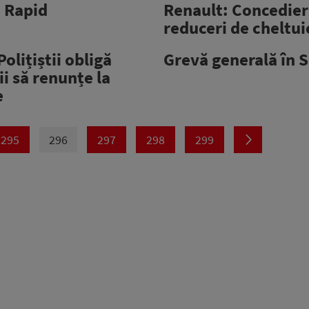
a Rapid
Renault: Concedieri
reduceri de cheltui
Polițiștii obligă
Grevă generală în 
i să renunțe la
e
295
296
297
298
299