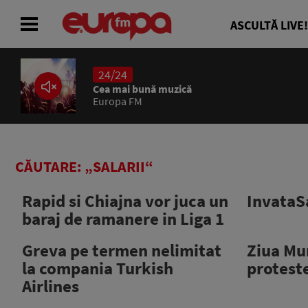
ASCULTĂ LIVE!
24/24
ACASĂ
Cea mai bună muzică
Europa FM
ȘTIRI
RADIO
CĂUTARE: „SALARII“
CONCURSURI
Rapid si Chiajna vor juca un
InvataS
baraj de ramanere in Liga 1
PODCAST
Greva pe termen nelimitat
Ziua Mu
ASCULTĂ LIVE
la compania Turkish
proteste
Airlines