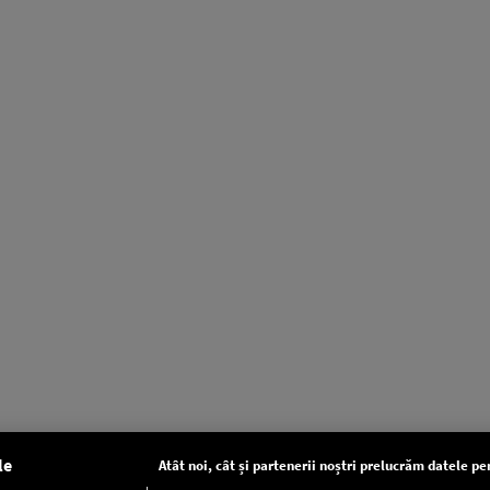
le
Atât noi, cât și partenerii noștri prelucrăm datele pen