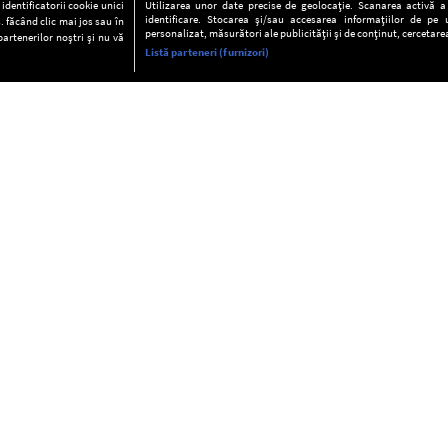
dentificatorii cookie unici
Utilizarea unor date precise de geolocație. Scanarea activă a c
identificare. Stocarea și/sau accesarea informațiilor de pe u
. făcând clic mai jos sau în
personalizat, măsurători ale publicității și de conținut, cercetarea
partenerilor noștri și nu vă
Listă parteneri (furnizori)
INFORMAŢII
FAQ
Valori editoriale
POLITICA DE CONFIDENŢIALITAT
Termeni şi condiţii
Notă de Informare
Despre cookies
Regulament general
GDPR
Contact