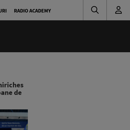
URI
RADIO ACADEMY
hiriches
oane de