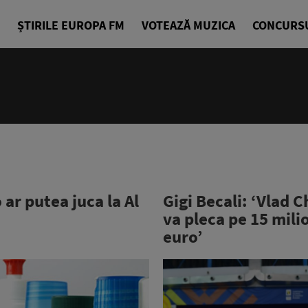
ȘTIRILE EUROPA FM
VOTEAZĂ MUZICA
CONCURS
ar putea juca la Al
Gigi Becali: ‘Vlad C
va pleca pe 15 mili
euro’