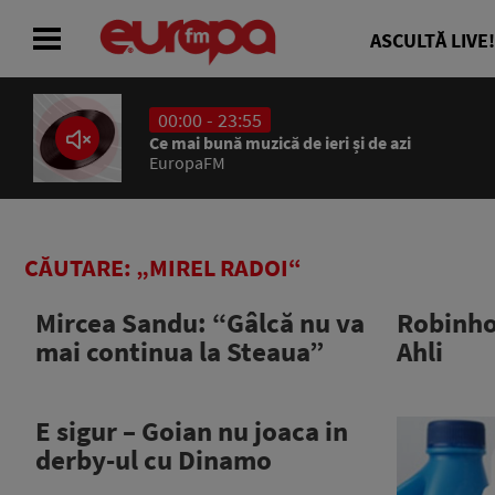
ASCULTĂ LIVE!
00:00 - 23:55
ACASĂ
Ce mai bună muzică de ieri și de azi
EuropaFM
ȘTIRI
RADIO
CĂUTARE: „MIREL RADOI“
CONCURSURI
Mircea Sandu: “Gâlcă nu va
Robinho 
mai continua la Steaua”
Ahli
PODCAST
ASCULTĂ LIVE
E sigur – Goian nu joaca in
derby-ul cu Dinamo