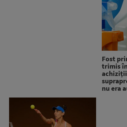
Fost pr
trimis î
achiziți
suprapr
nu era 