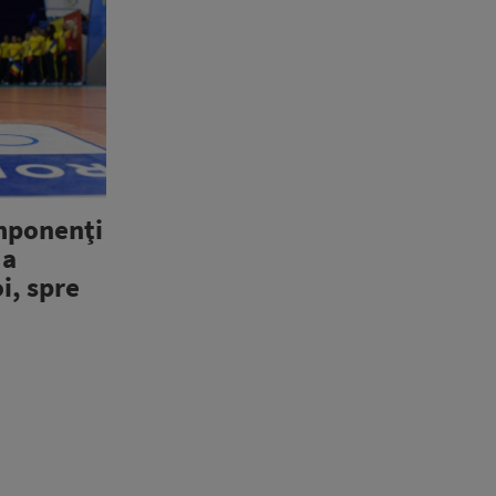
mponenţi
 a
i, spre