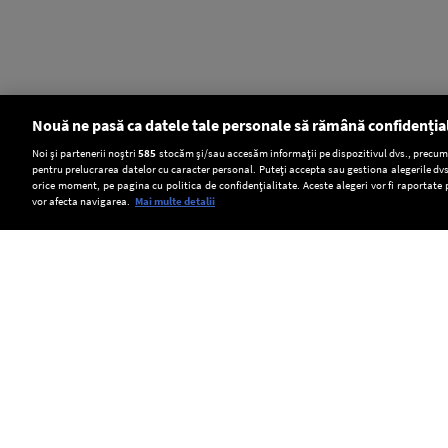
Nouă ne pasă ca datele tale personale să rămână confidenția
Setări:
Noi și partenerii noștri
585
stocăm și/sau accesăm informații pe dispozitivul dvs., precum i
pentru prelucrarea datelor cu caracter personal. Puteți accepta sau gestiona alegerile dvs
Dark Mode
orice moment, pe pagina cu politica de confidențialitate. Aceste alegeri vor fi raportate 
vor afecta navigarea.
Mai multe detalii
SOCIAL
Acvila
Transelectrica
România
imperială
poate
a
Feliks,
limita
emis
Copyright © Europa FM. Toate drepturile
rezervate. 2026
eliberată
consumul
o