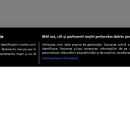
le
Atât noi, cât și partenerii noștri prelucrăm datele pen
dentificatorii cookie unici
Utilizarea unor date precise de geolocație. Scanarea activă a c
identificare. Stocarea și/sau accesarea informațiilor de pe u
. făcând clic mai jos sau în
personalizat, măsurători ale publicității și de conținut, cercetarea
partenerilor noștri și nu vă
Listă parteneri (furnizori)
INFORMAŢII
FAQ
Valori editoriale
POLITICA DE CONFIDENŢIALITAT
Termeni şi condiţii