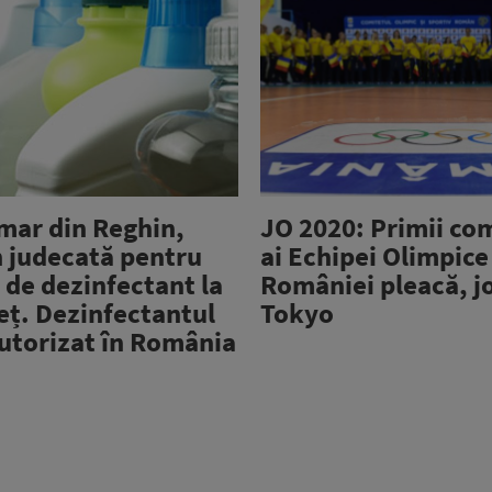
imar din Reghin,
JO 2020: Primii co
n judecată pentru
ai Echipei Olimpice
i de dezinfectant la
României pleacă, jo
eț. Dezinfectantul
Tokyo
autorizat în România