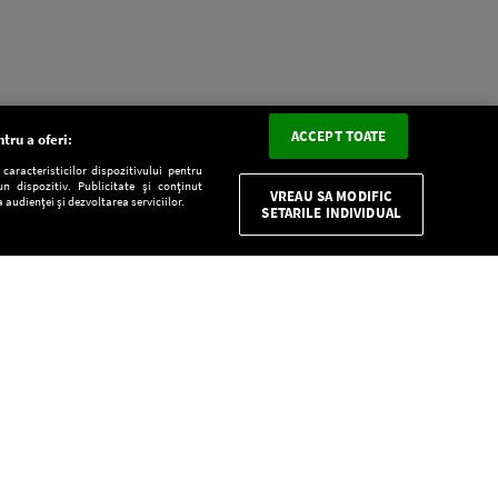
ACCEPT TOATE
tru a oferi:
aracteristicilor dispozitivului pentru
n dispozitiv. Publicitate și conținut
VREAU SA MODIFIC
 audienței și dezvoltarea serviciilor.
SETARILE INDIVIDUAL
CONFIDENŢIALITATE
Descarcă gratuit aplicaţia Europa FM pentru
smartphone:
E