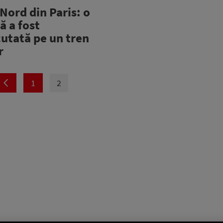
Nord din Paris: o
ă a fost
utată pe un tren
r
1
2