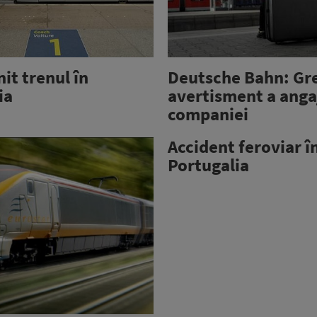
nit trenul în
Deutsche Bahn: Gr
ia
avertisment a anga
companiei
Accident feroviar î
Portugalia