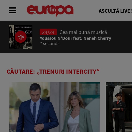
ASCULTĂ LIVE!
24/24
Cea mai bună muzică
ACASĂ
Youssou N'Dour feat. Neneh Cherry
7 seconds
ȘTIRI
RADIO
CĂUTARE: „TRENURI INTERCITY“
CONCURSURI
PODCAST
ASCULTĂ LIVE