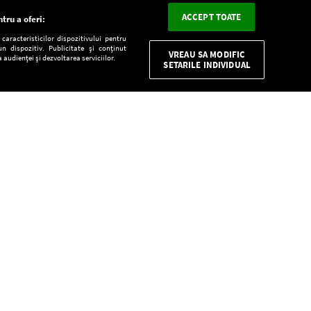
ACCEPT TOATE
tru a oferi:
aracteristicilor dispozitivului pentru
n dispozitiv. Publicitate și conținut
VREAU SA MODIFIC
 audienței și dezvoltarea serviciilor.
SETARILE INDIVIDUAL
CONFIDENŢIALITATE
Descarcă gratuit aplicaţia Europa FM pentru
smartphone:
E