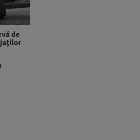
evă de
jaților
n