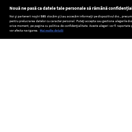
Nouă ne pasă ca datele tale personale să rămână confidenția
Setări:
Noi și partenerii noștri
585
stocăm și/sau accesăm informații pe dispozitivul dvs., precum i
pentru prelucrarea datelor cu caracter personal. Puteți accepta sau gestiona alegerile dvs
Dark Mode
orice moment, pe pagina cu politica de confidențialitate. Aceste alegeri vor fi raportate 
vor afecta navigarea.
Mai multe detalii
SOCIAL
Camera
Transport
Scufundarea
Deputaților
ilegal
barjelor
a
de
pe
Copyright © Europa FM. Toate drepturile
rezervate. 2026
adoptat
miei
brațul
Strategia
în
Bala,
națională
județul
amânată
pentru
Alba.
pentru
conservarea
ANSVSA
joi.