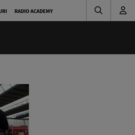
URI
RADIO ACADEMY
nă muzică