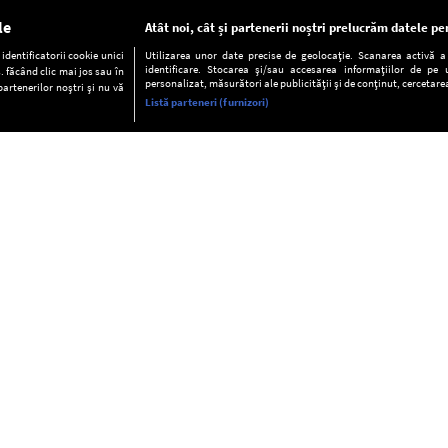
le
Atât noi, cât și partenerii noștri prelucrăm datele pen
dentificatorii cookie unici
Utilizarea unor date precise de geolocație. Scanarea activă a c
identificare. Stocarea și/sau accesarea informațiilor de pe u
. făcând clic mai jos sau în
personalizat, măsurători ale publicității și de conținut, cercetarea
partenerilor noștri și nu vă
Listă parteneri (furnizori)
INFORMAŢII
FAQ
Valori editoriale
POLITICA DE CONFIDENŢIALITAT
Termeni şi condiţii
Notă de Informare
Despre cookies
Regulament general
GDPR