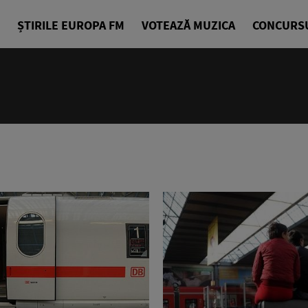
ȘTIRILE EUROPA FM
VOTEAZĂ MUZICA
CONCURS
24/24
Cea mai bu
Europa FM