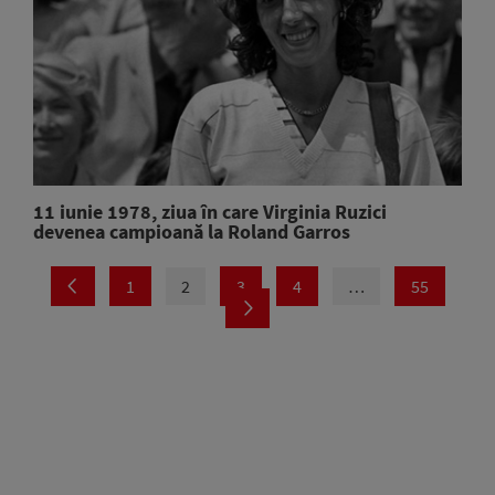
11 iunie 1978, ziua în care Virginia Ruzici
devenea campioană la Roland Garros
1
2
3
4
…
55