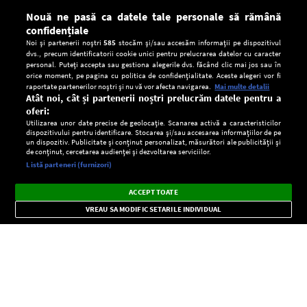
Nouă ne pasă ca datele tale personale să rămână
confidențiale
Noi și partenerii noștri
585
stocăm și/sau accesăm informații pe dispozitivul
dvs., precum identificatorii cookie unici pentru prelucrarea datelor cu caracter
personal. Puteți accepta sau gestiona alegerile dvs. făcând clic mai jos sau în
orice moment, pe pagina cu politica de confidențialitate. Aceste alegeri vor fi
raportate partenerilor noștri și nu vă vor afecta navigarea.
Mai multe detalii
Atât noi, cât și partenerii noștri prelucrăm datele pentru a
oferi:
Utilizarea unor date precise de geolocație. Scanarea activă a caracteristicilor
dispozitivului pentru identificare. Stocarea și/sau accesarea informațiilor de pe
un dispozitiv. Publicitate și conținut personalizat, măsurători ale publicității și
de conținut, cercetarea audienței și dezvoltarea serviciilor.
Setări:
Listă parteneri (furnizori)
Ascultă Europa FM în aplicație
Dark
×
Instalează
Radio live, podcasturi, știri și alerte
ACCEPT TOATE
Mode
importante.
VREAU SA MODIFIC SETARILE INDIVIDUAL
CONFIDENŢIALITATE