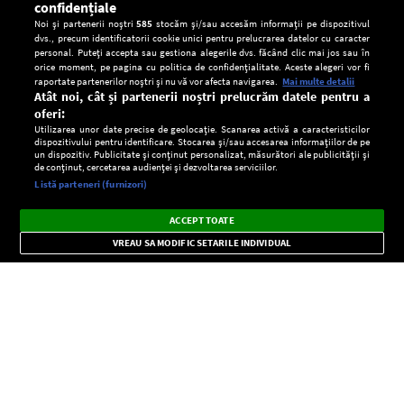
confidențiale
Noi și partenerii noștri
585
stocăm și/sau accesăm informații pe dispozitivul
dvs., precum identificatorii cookie unici pentru prelucrarea datelor cu caracter
personal. Puteți accepta sau gestiona alegerile dvs. făcând clic mai jos sau în
orice moment, pe pagina cu politica de confidențialitate. Aceste alegeri vor fi
raportate partenerilor noștri și nu vă vor afecta navigarea.
Mai multe detalii
Atât noi, cât și partenerii noștri prelucrăm datele pentru a
oferi:
Utilizarea unor date precise de geolocație. Scanarea activă a caracteristicilor
dispozitivului pentru identificare. Stocarea și/sau accesarea informațiilor de pe
un dispozitiv. Publicitate și conținut personalizat, măsurători ale publicității și
de conținut, cercetarea audienței și dezvoltarea serviciilor.
Setări:
Listă parteneri (furnizori)
Ascultă Europa FM în aplicație
Dark
×
Instalează
Radio live, podcasturi, știri și alerte
ACCEPT TOATE
Mode
importante.
VREAU SA MODIFIC SETARILE INDIVIDUAL
CONFIDENŢIALITATE