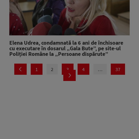
Elena Udrea, condamnată la 6 ani de închisoare
cu executare în dosarul „Gala Bute”, pe site-ul
Poliției Române la „Persoane dispărute”
1
2
3
4
…
37