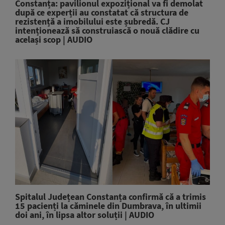
Constanța: pavilionul expozițional va fi demolat
după ce experții au constatat că structura de
rezistență a imobilului este șubredă. CJ
intenționează să construiască o nouă clădire cu
același scop | AUDIO
Spitalul Județean Constanța confirmă că a trimis
15 pacienți la căminele din Dumbrava, în ultimii
doi ani, în lipsa altor soluții | AUDIO