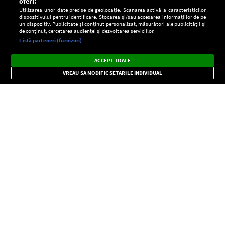
oferi:
Utilizarea unor date precise de geolocație. Scanarea activă a caracteristicilor
dispozitivului pentru identificare. Stocarea și/sau accesarea informațiilor de pe
un dispozitiv. Publicitate și conținut personalizat, măsurători ale publicității și
de conținut, cercetarea audienței și dezvoltarea serviciilor.
Setări:
Listă parteneri (furnizori)
Ascultă Europa FM în aplicație
Dark
×
Instalează
Radio live, podcasturi, știri și alerte
ACCEPT TOATE
Mode
importante.
VREAU SA MODIFIC SETARILE INDIVIDUAL
CONFIDENŢIALITATE
Copyright © Europa FM. Toate drepturile rezervate. 2026
SOCIAL