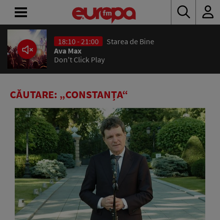
18:10 - 21:00
Starea de Bine
ACASĂ
Ava Max
Don't Click Play
ȘTIRI
RADIO
CĂUTARE: „CONSTANȚA“
CONCURSURI
PODCAST
ASCULTĂ
LIVE