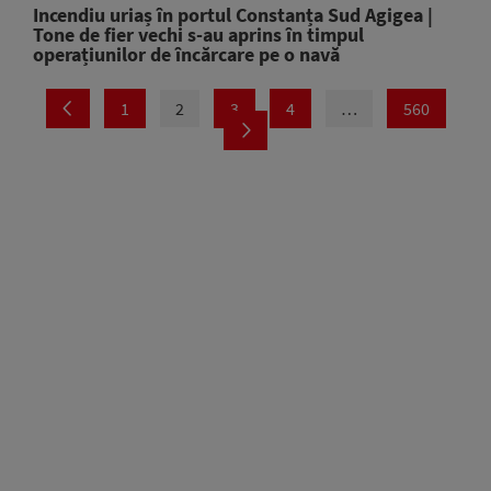
Incendiu uriaș în portul Constanța Sud Agigea |
Tone de fier vechi s-au aprins în timpul
operațiunilor de încărcare pe o navă
1
2
3
4
…
560