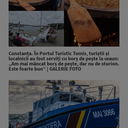
Constanța. În Portul Turistic Tomis, turiștii și
localnicii au fost serviți cu borș de pește la ceaun:
„Am mai mâncat borș de pește, dar nu de sturion.
Este foarte bun” | GALERIE FOTO