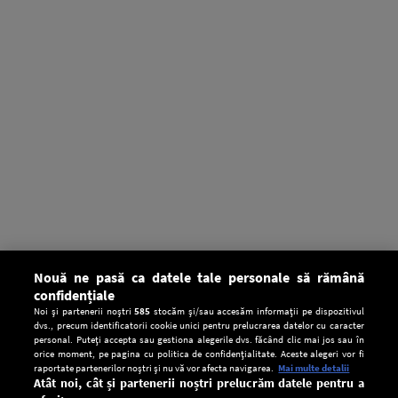
Nouă ne pasă ca datele tale personale să rămână
confidențiale
Noi și partenerii noștri
585
stocăm și/sau accesăm informații pe dispozitivul
dvs., precum identificatorii cookie unici pentru prelucrarea datelor cu caracter
personal. Puteți accepta sau gestiona alegerile dvs. făcând clic mai jos sau în
orice moment, pe pagina cu politica de confidențialitate. Aceste alegeri vor fi
raportate partenerilor noștri și nu vă vor afecta navigarea.
Mai multe detalii
Atât noi, cât și partenerii noștri prelucrăm datele pentru a