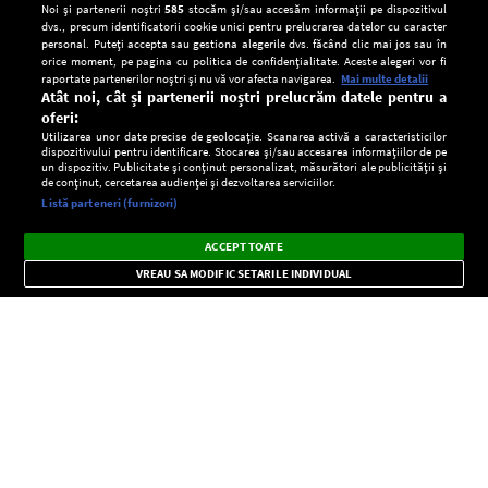
Noi și partenerii noștri
585
stocăm și/sau accesăm informații pe dispozitivul
dvs., precum identificatorii cookie unici pentru prelucrarea datelor cu caracter
personal. Puteți accepta sau gestiona alegerile dvs. făcând clic mai jos sau în
orice moment, pe pagina cu politica de confidențialitate. Aceste alegeri vor fi
raportate partenerilor noștri și nu vă vor afecta navigarea.
Mai multe detalii
Atât noi, cât și partenerii noștri prelucrăm datele pentru a
oferi:
Utilizarea unor date precise de geolocație. Scanarea activă a caracteristicilor
dispozitivului pentru identificare. Stocarea și/sau accesarea informațiilor de pe
un dispozitiv. Publicitate și conținut personalizat, măsurători ale publicității și
de conținut, cercetarea audienței și dezvoltarea serviciilor.
Setări:
Listă parteneri (furnizori)
Ascultă Europa FM în aplicație
Dark
×
Instalează
Radio live, podcasturi, știri și alerte
ACCEPT TOATE
Mode
importante.
VREAU SA MODIFIC SETARILE INDIVIDUAL
CONFIDENŢIALITATE
Copyright © Europa FM. Toate drepturile rezervate. 2026