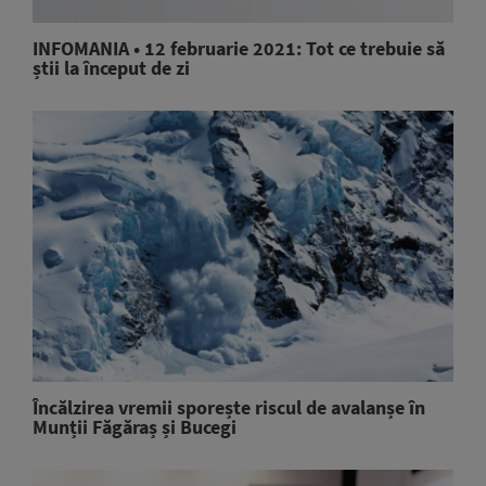
INFOMANIA • 12 februarie 2021: Tot ce trebuie să
știi la început de zi
Încălzirea vremii sporește riscul de avalanșe în
Munții Făgăraș și Bucegi