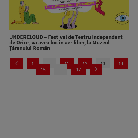
UNDERCLOUD – Festival de Teatru Independent
de Orice, va avea loc în aer liber, la Muzeul
Țăranului Român
1
…
11
12
13
14
15
…
17