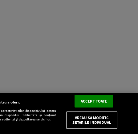
ACCEPT TOATE
tru a oferi:
aracteristicilor dispozitivului pentru
n dispozitiv. Publicitate și conținut
VREAU SA MODIFIC
 audienței și dezvoltarea serviciilor.
SETARILE INDIVIDUAL
CONFIDENŢIALITATE