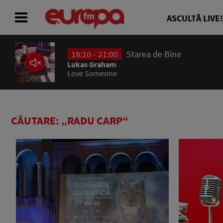
ASCULTĂ LIVE!
18:10 - 21:00
Starea de Bine
ACASĂ
Lukas Graham
Love Someone
ȘTIRI
RADIO
CĂUTARE: „RADU CARP“
CONCURSURI
PODCAST
ASCULTĂ LIVE