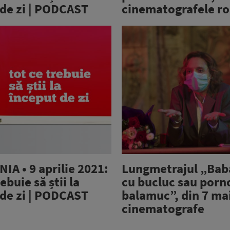
 de zi | PODCAST
cinematografele r
A • 9 aprilie 2021:
Lungmetrajul „Bab
ebuie să știi la
cu bucluc sau porn
 de zi | PODCAST
balamuc”, din 7 mai
cinematografe