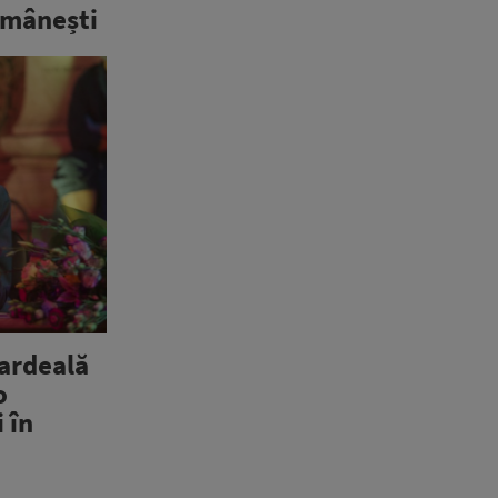
omânești
ardeală
o
 în