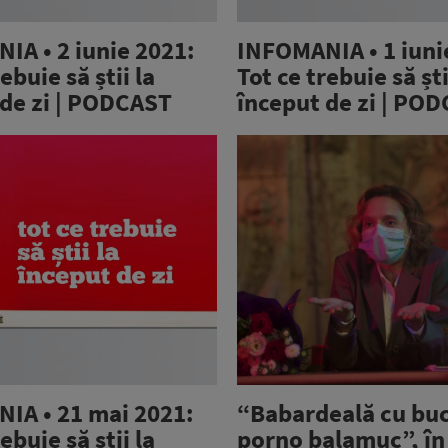
IA • 2 iunie 2021:
INFOMANIA • 1 iuni
ebuie să știi la
Tot ce trebuie să ști
 de zi | PODCAST
început de zi | PO
IA • 21 mai 2021:
“Babardeală cu buc
ebuie să știi la
porno balamuc”, în