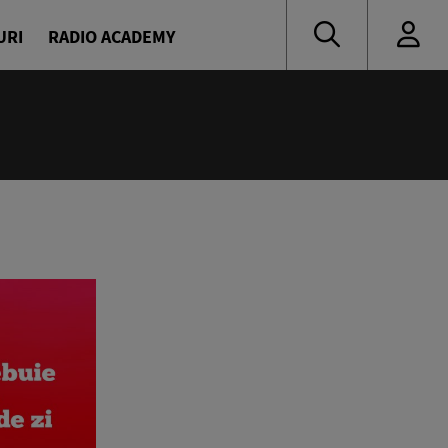
URI
RADIO ACADEMY
:00
ine
avrilă