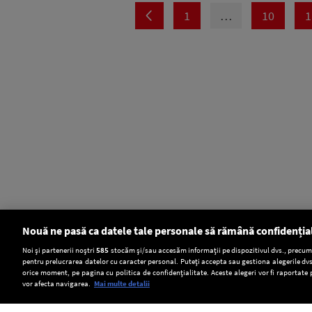
1
…
10
1
Nouă ne pasă ca datele tale personale să rămână confidenția
Setări:
Noi și partenerii noștri
585
stocăm și/sau accesăm informații pe dispozitivul dvs., precum i
pentru prelucrarea datelor cu caracter personal. Puteți accepta sau gestiona alegerile dvs
Dark Mode
orice moment, pe pagina cu politica de confidențialitate. Aceste alegeri vor fi raportate 
vor afecta navigarea.
Mai multe detalii