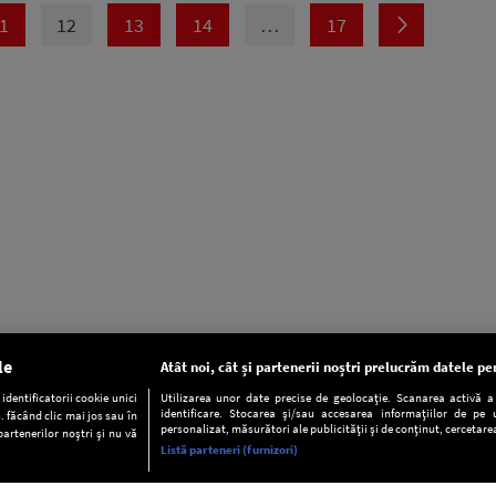
1
12
13
14
…
17
le
Atât noi, cât și partenerii noștri prelucrăm datele pen
dentificatorii cookie unici
Utilizarea unor date precise de geolocație. Scanarea activă a c
identificare. Stocarea și/sau accesarea informațiilor de pe u
. făcând clic mai jos sau în
personalizat, măsurători ale publicității și de conținut, cercetarea
partenerilor noștri și nu vă
Listă parteneri (furnizori)