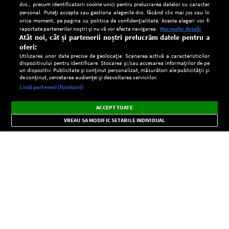
dvs., precum identificatorii cookie unici pentru prelucrarea datelor cu caracter
personal. Puteți accepta sau gestiona alegerile dvs. făcând clic mai jos sau în
orice moment, pe pagina cu politica de confidențialitate. Aceste alegeri vor fi
raportate partenerilor noștri și nu vă vor afecta navigarea.
Mai multe detalii
Atât noi, cât și partenerii noștri prelucrăm datele pentru a
oferi:
Utilizarea unor date precise de geolocație. Scanarea activă a caracteristicilor
dispozitivului pentru identificare. Stocarea și/sau accesarea informațiilor de pe
un dispozitiv. Publicitate și conținut personalizat, măsurători ale publicității și
de conținut, cercetarea audienței și dezvoltarea serviciilor.
Setări:
Listă parteneri (furnizori)
Ascultă Europa FM în aplicație
Dark
×
Instalează
Radio live, podcasturi, știri și alerte
ACCEPT TOATE
Mode
importante.
VREAU SA MODIFIC SETARILE INDIVIDUAL
CONFIDENŢIALITATE
Copyright © Europa FM. Toate drepturile rezervate. 2026