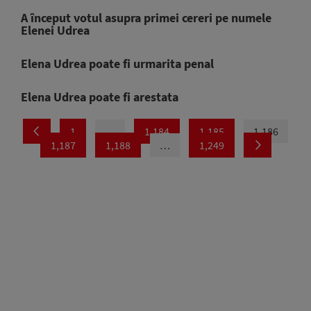
A început votul asupra primei cereri pe numele
Elenei Udrea
Elena Udrea poate fi urmarita penal
Elena Udrea poate fi arestata
1
…
1,184
1,185
1,186
1,187
1,188
…
1,249