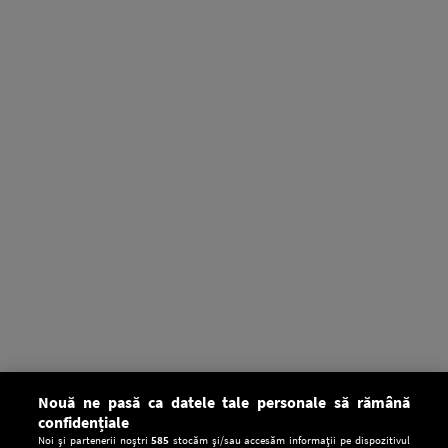
Nouă ne pasă ca datele tale personale să rămână
confidențiale
Noi și partenerii noștri
585
stocăm și/sau accesăm informații pe dispozitivul