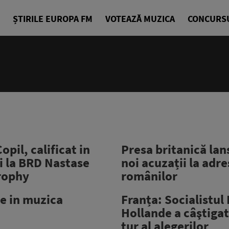
ȘTIRILE EUROPA FM
VOTEAZĂ MUZICA
CONCURS
opil, calificat in
Presa britanică la
i la BRD Nastase
noi acuzații la adr
Trophy
românilor
ie in muzica
Franța: Socialistul
Hollande a câştiga
tur al alegerilor