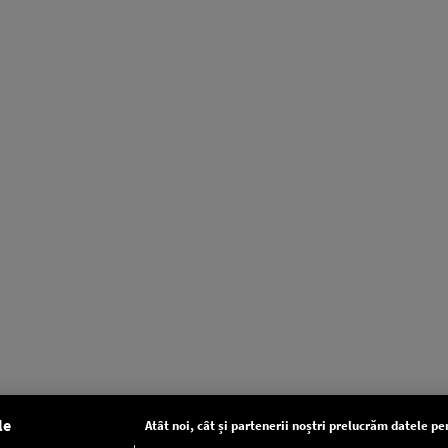
le
Atât noi, cât și partenerii noștri prelucrăm datele pen