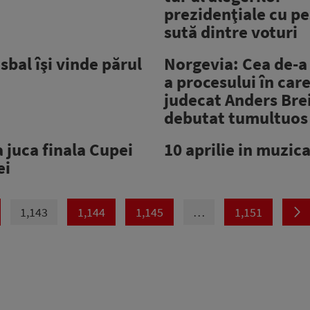
prezidenţiale cu pe
sută dintre voturi
sbal îşi vinde părul
Norgevia: Cea de-a
a procesului în car
judecat Anders Brei
debutat tumultuos
 juca finala Cupei
10 aprilie in muzic
ei
1,143
1,144
1,145
…
1,151