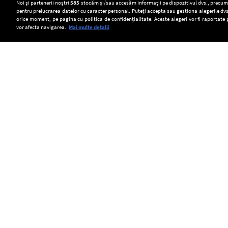
Setări:
Noi și partenerii noștri
585
stocăm și/sau accesăm informații pe dispozitivul dvs., precum i
pentru prelucrarea datelor cu caracter personal. Puteți accepta sau gestiona alegerile dvs
Dark Mode
orice moment, pe pagina cu politica de confidențialitate. Aceste alegeri vor fi raportate 
vor afecta navigarea.
Mai multe detalii
SOCIAL
Agenția
Acvila
Transelectrica
de
imperială
poate
evaluare
Feliks,
limita
Copyright © Europa FM. Toate drepturile
rezervate. 2026
financiară
eliberată
consumul
Moody`s
în
de
a
natură
energie
menținut
după
al
ratingul
ce
marilor
României
a
consumatori,
la
fost
dacă