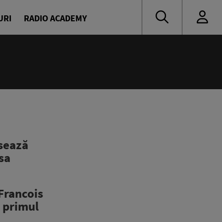
URI
RADIO ACADEMY
nsează
esa
 Francois
t primul