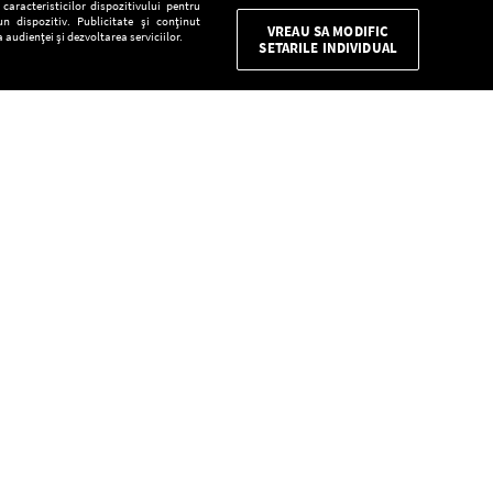
aracteristicilor dispozitivului pentru
n dispozitiv. Publicitate și conținut
VREAU SA MODIFIC
 audienței și dezvoltarea serviciilor.
SETARILE INDIVIDUAL
CONFIDENŢIALITATE
Descarcă gratuit aplicaţia Europa FM pentru
smartphone:
E