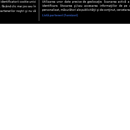
dentificatorii cookie unici
Utilizarea unor date precise de geolocație. Scanarea activă a c
identificare. Stocarea și/sau accesarea informațiilor de pe u
. făcând clic mai jos sau în
personalizat, măsurători ale publicității și de conținut, cercetarea
partenerilor noștri și nu vă
Listă parteneri (furnizori)
INFORMAŢII
FAQ
Valori editoriale
POLITICA DE CONFIDENŢIALITAT
Termeni şi condiţii
Notă de Informare
Despre cookies
Regulament general
GDPR
Contact