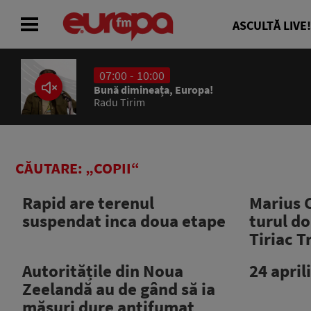
ASCULTĂ LIVE!
07:00 - 10:00
ACASĂ
Bună dimineața, Europa!
Radu Tirim
ȘTIRI
RADIO
CĂUTARE: „COPII“
CONCURSURI
Rapid are terenul
Marius C
suspendat inca doua etape
turul do
PODCAST
Tiriac 
ASCULTĂ LIVE
Autoritățile din Noua
24 april
Zeelandă au de gând să ia
măsuri dure antifumat