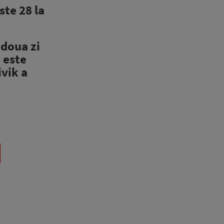
ste 28 la
 doua zi
e este
vik a
a