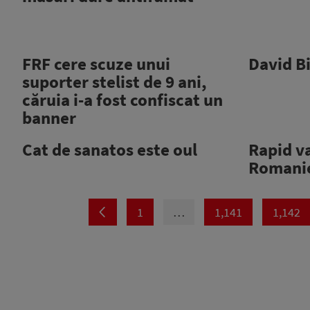
FRF cere scuze unui
David Bi
suporter stelist de 9 ani,
căruia i-a fost confiscat un
banner
Cat de sanatos este oul
Rapid va
Romani
1
…
1,141
1,142