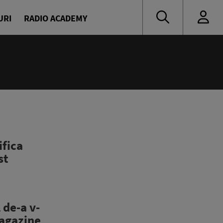
URI
RADIO ACADEMY
ifica
st
 de-a v-
magazine