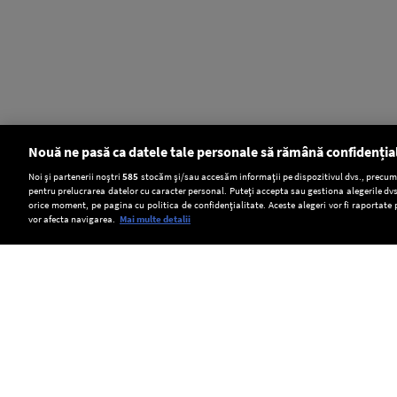
Nouă ne pasă ca datele tale personale să rămână confidenția
Setări:
Noi și partenerii noștri
585
stocăm și/sau accesăm informații pe dispozitivul dvs., precum i
pentru prelucrarea datelor cu caracter personal. Puteți accepta sau gestiona alegerile dvs
Dark Mode
orice moment, pe pagina cu politica de confidențialitate. Aceste alegeri vor fi raportate 
vor afecta navigarea.
Mai multe detalii
SOCIAL
Dunărea
O
Prețul
scăzută
fetiță
energiei
a
de
electrice
Copyright © Europa FM. Toate drepturile