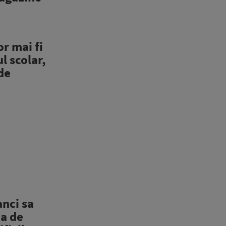
or mai fi
l scolar,
de
anci sa
ta de