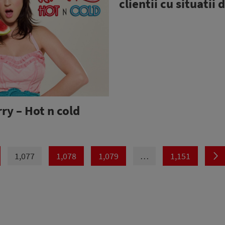
clientii cu situatii d
ry – Hot n cold
1,077
1,078
1,079
…
1,151