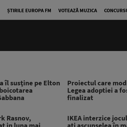
ȘTIRILE EUROPA FM
VOTEAZĂ MUZICA
CONCURS
îl susţine pe Elton
Proiectul care mod
 boicotarea
Legea adoptiei a fo
Gabbana
finalizat
rk Rasnov,
IKEA interzice jocul
t in luna mai
aţi ascunselea în 