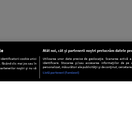
le
Atât noi, cât și partenerii noștri prelucrăm datele pen
dentificatorii cookie unici
Utilizarea unor date precise de geolocație. Scanarea activă a c
identificare. Stocarea și/sau accesarea informațiilor de pe u
. făcând clic mai jos sau în
personalizat, măsurători ale publicității și de conținut, cercetarea
partenerilor noștri și nu vă
Listă parteneri (furnizori)
INFORMAŢII
FAQ
Valori editoriale