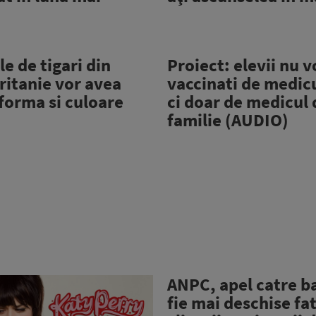
e de tigari din
Proiect: elevii nu v
ritanie vor avea
vaccinati de medicu
forma si culoare
ci doar de medicul 
)
familie (AUDIO)
ANPC, apel catre b
fie mai deschise fa