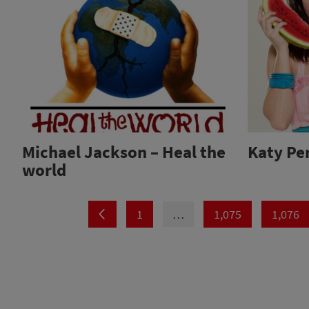
Michael Jackson – Heal the
Katy Per
world
1
…
1,075
1,076