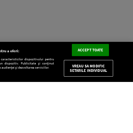
ACCEPT TOATE
tru a oferi:
aracteristicilor dispozitivului pentru
n dispozitiv. Publicitate și conținut
VREAU SA MODIFIC
 audienței și dezvoltarea serviciilor.
SETARILE INDIVIDUAL
CONFIDENŢIALITATE
Descarcă gratuit aplicaţia Europa FM pentru
smartphone: