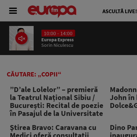
ASCULTĂ LIVE!
10:00 - 14:00
ACASĂ
Europa Express
Sorin Niculescu
ȘTIRI
RADIO
CĂUTARE: „COPII“
CONCURSURI
”D’ale Lolelor” – premieră
Madonna 
la Teatrul Național Sibiu /
John în
PODCAST
București: Recital de poezie
Dolce&
în Pasajul de la Universitate
ASCULTĂ LIVE
Ştirea Bravo: Caravana cu
Dino Pa
Medici oferă consultaţii
inaugura