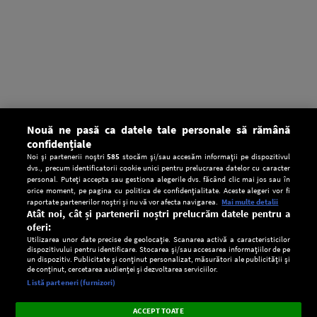
Nouă ne pasă ca datele tale personale să rămână
confidențiale
Noi și partenerii noștri
585
stocăm și/sau accesăm informații pe dispozitivul
dvs., precum identificatorii cookie unici pentru prelucrarea datelor cu caracter
personal. Puteți accepta sau gestiona alegerile dvs. făcând clic mai jos sau în
orice moment, pe pagina cu politica de confidențialitate. Aceste alegeri vor fi
raportate partenerilor noștri și nu vă vor afecta navigarea.
Mai multe detalii
Atât noi, cât și partenerii noștri prelucrăm datele pentru a
oferi:
Utilizarea unor date precise de geolocație. Scanarea activă a caracteristicilor
dispozitivului pentru identificare. Stocarea și/sau accesarea informațiilor de pe
un dispozitiv. Publicitate și conținut personalizat, măsurători ale publicității și
de conținut, cercetarea audienței și dezvoltarea serviciilor.
Setări:
Listă parteneri (furnizori)
Ascultă Europa FM în aplicație
Dark
×
Instalează
Radio live, podcasturi, știri și alerte
ACCEPT TOATE