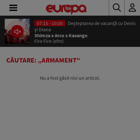
07:15 - 10:00
Deșteptarea de vacanță cu Denis
ACASĂ
și Diana
Shimza x Arco x Kasango
Fire Fire (efm)
ȘTIRI
RADIO
CĂUTARE: „ARMAMENT“
CONCURSURI
Nu a fost găsit nici un articol.
PODCAST
ASCULTĂ
LIVE