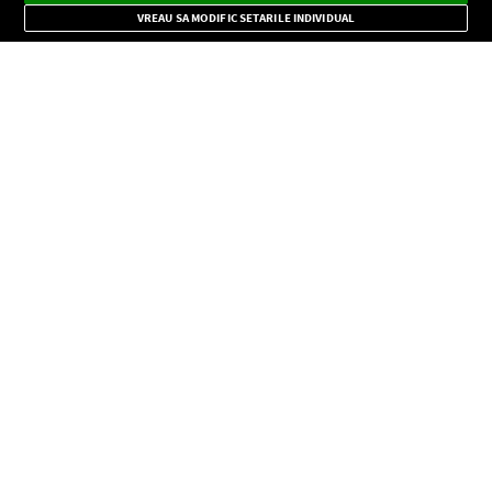
Mode
importante.
VREAU SA MODIFIC SETARILE INDIVIDUAL
CONFIDENŢIALITATE
Copyright © Europa FM. Toate drepturile rezervate. 2026
SOCIAL
INFORMAŢII