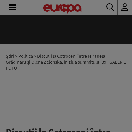
ACASĂ
ȘTIRI
RADIO
Știri
>
Politica
> Discuții la Cotroceni între Mirabela
Grădinaru și Olena Zelenska, în ziua summitului B9 | GALERIE
FOTO
CONCURSURI
PODCAST
ASCULTĂ
LIVE