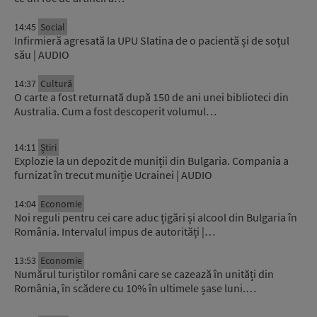
14:45
Social
Infirmieră agresată la UPU Slatina de o pacientă și de soțul
său | AUDIO
14:37
Cultură
O carte a fost returnată după 150 de ani unei biblioteci din
Australia. Cum a fost descoperit volumul…
14:11
Știri
Explozie la un depozit de muniții din Bulgaria. Compania a
furnizat în trecut muniție Ucrainei | AUDIO
14:04
Economie
Noi reguli pentru cei care aduc țigări și alcool din Bulgaria în
România. Intervalul impus de autorități |…
13:53
Economie
Numărul turiștilor români care se cazează în unități din
România, în scădere cu 10% în ultimele șase luni.…