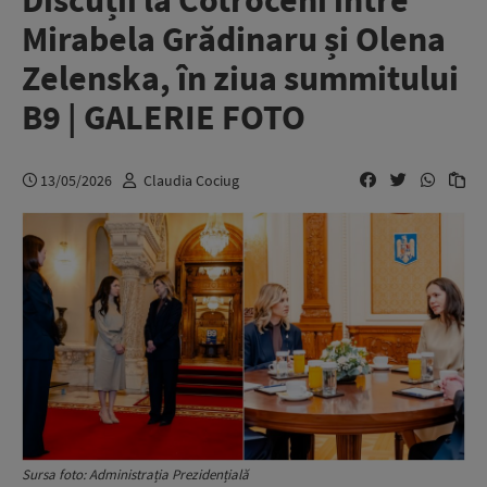
Discuții la Cotroceni între
Mirabela Grădinaru și Olena
Zelenska, în ziua summitului
B9 | GALERIE FOTO
13/05/2026
Claudia Cociug
Sursa foto: Administrația Prezidențială