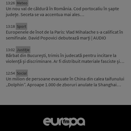
13:26
Meteo
Un nou val de căldură în România. Cod portocaliu în șapte
județe. Seceta se va accentua mai ales…
13:18
Sport
Europenele de înot de la Paris: Vlad Mihalache s-a calificat în
semifinale. David Popovici debutează marți | AUDIO
13:02
Justiție
Bărbat din București, trimis în judecată pentru incitare la
violență și discriminare. Ar fi distribuit materiale fasciste și…
12:54
Social
Un milion de persoane evacuate în China din calea taifunului
„Dolphin”. Aproape 1.000 de zboruri anulate la Shanghai…