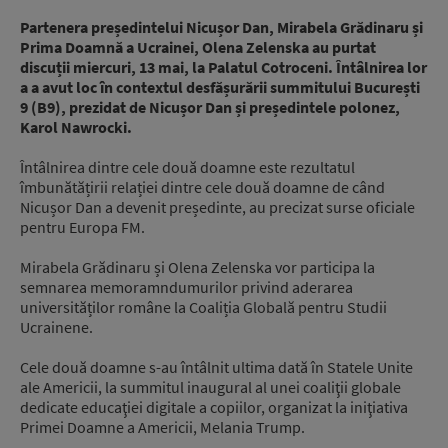
Partenera președintelui Nicușor Dan, Mirabela Grădinaru și
Prima Doamnă a Ucrainei, Olena Zelenska au purtat
discuții miercuri, 13 mai, la Palatul Cotroceni. Întâlnirea lor
a a avut loc în contextul desfășurării summitului București
9 (B9), prezidat de Nicușor Dan și președintele polonez,
Karol Nawrocki.
Întâlnirea dintre cele două doamne este rezultatul
îmbunătățirii relației dintre cele două doamne de când
Nicușor Dan a devenit președinte, au precizat surse oficiale
pentru Europa FM.
Mirabela Grădinaru și Olena Zelenska vor participa la
semnarea memoramndumurilor privind aderarea
universităților române la Coaliția Globală pentru Studii
Ucrainene.
Cele două doamne s-au întâlnit ultima dată în Statele Unite
ale Americii, la summitul inaugural al unei coaliţii globale
dedicate educaţiei digitale a copiilor, organizat la iniţiativa
Primei Doamne a Americii, Melania Trump.