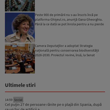
Peste 900 de primării nu s-au înscris încă pe
platforma Ghișeul.ro, anunță Oana Gheorghiu.
Până la ce dată se pot înrola pentru a nu pierde
fondurile ...
Camera Deputaților a adoptat Strategia
națională pentru conservarea biodiversității
2026-2030. Proiectul revine, însă, la Senat
pentru modificări...
Ultimele stiri
14:59
Social
Cel puțin 27 de persoane rănite pe o plajă din Spania, după
ce un foc de artificii a…