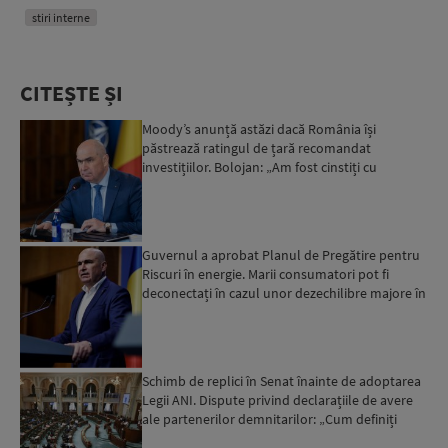
stiri interne
CITEȘTE ȘI
Moody’s anunță astăzi dacă România își
păstrează ratingul de țară recomandat
investițiilor. Bolojan: „Am fost cinstiți cu
românii. Am muncit din greu”...
Guvernul a aprobat Planul de Pregătire pentru
Riscuri în energie. Marii consumatori pot fi
deconectați în cazul unor dezechilibre majore în
sistemul e...
Schimb de replici în Senat înainte de adoptarea
Legii ANI. Dispute privind declarațiile de avere
ale partenerilor demnitarilor: „Cum definiți
amantele...