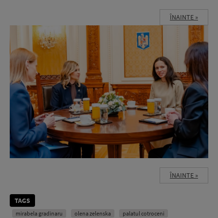
ÎNAINTE »
ÎNAINTE »
TAGS
mirabela gradinaru
olena zelenska
palatul cotroceni