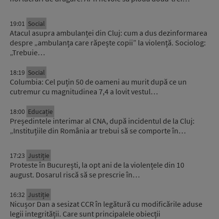
19:01
Social
Atacul asupra ambulanței din Cluj: cum a dus dezinformarea
despre „ambulanța care răpește copii” la violență. Sociolog:
„Trebuie…
18:19
Social
Columbia: Cel puțin 50 de oameni au murit după ce un
cutremur cu magnitudinea 7,4 a lovit vestul…
18:00
Educație
Președintele interimar al CNA, după incidentul de la Cluj:
„Instituțiile din România ar trebui să se comporte în…
17:23
Justiție
Proteste în București, la opt ani de la violențele din 10
august. Dosarul riscă să se prescrie în…
16:32
Justiție
Nicușor Dan a sesizat CCR în legătură cu modificările aduse
legii integrității. Care sunt principalele obiecții