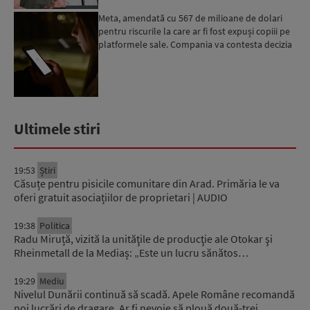
Meta, amendată cu 567 de milioane de dolari
pentru riscurile la care ar fi fost expuși copiii pe
platformele sale. Compania va contesta decizia
Ultimele stiri
19:53
Știri
Căsuțe pentru pisicile comunitare din Arad. Primăria le va
oferi gratuit asociațiilor de proprietari | AUDIO
19:38
Politica
Radu Miruță, vizită la unităţile de producţie ale Otokar şi
Rheinmetall de la Mediaș: „Este un lucru sănătos…
19:29
Mediu
Nivelul Dunării continuă să scadă. Apele Române recomandă
noi lucrări de dragare. Ar fi nevoie să plouă două-trei…