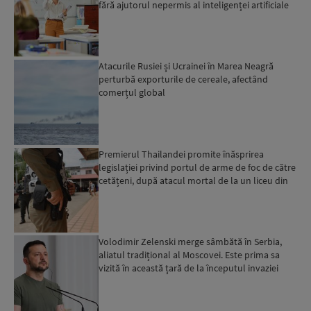
fără ajutorul nepermis al inteligenței artificiale
Atacurile Rusiei și Ucrainei în Marea Neagră
perturbă exporturile de cereale, afectând
comerțul global
Premierul Thailandei promite înăsprirea
legislației privind portul de arme de foc de către
cetățeni, după atacul mortal de la un liceu din
Bangkok...
Volodimir Zelenski merge sâmbătă în Serbia,
aliatul tradițional al Moscovei. Este prima sa
vizită în această țară de la începutul invaziei
ruse...