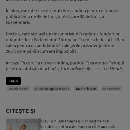
În plus, i se interzice dreptul de a candida pentru o funcție
publică timp de 45 de luni, dintre care 30 de luni cu
suspendare.
Decizia, care vizează un dosar privind fraudarea fondurilor
obținute de la Parlamentul European, îi redeschide lui Le Pen
calea pentru o candidatură la alegerile prezidențiale din
2027, care până acum era imposibilă.
În cazul în care ea nu va candida, partidul îl va arunca în luptă
pe protejatul său mai tânăr, Jordan Bardella, scrie
Le Monde
.
TAGS
condamnare
curtea de apel din paris
marine le pen
stiri externe
CITEȘTE ȘI
Elevii din Danemarca își vor susține oral
lucrările pentru a demonstra că le-au realizat