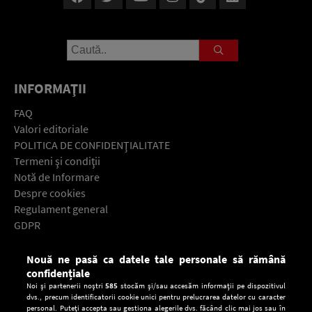
INFORMAŢII
FAQ
Valori editoriale
POLITICA DE CONFIDENŢIALITATE
Termeni şi condiţii
Notă de Informare
Despre cookies
Regulament general
GDPR
Contact
Nouă ne pasă ca datele tale personale să rămână
Descarcă gratuit aplicaţia Europa FM pentru smartphone:
confidențiale
Noi și partenerii noștri
585
stocăm și/sau accesăm informații pe dispozitivul
dvs., precum identificatorii cookie unici pentru prelucrarea datelor cu caracter
personal. Puteți accepta sau gestiona alegerile dvs. făcând clic mai jos sau în