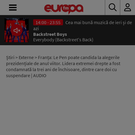
14:00 - 23:55
Cea mai bună muzică de ieri și de
ACASĂ
azi
Backstreet Boys
Everybody (Backstreet's Back)
ȘTIRI
RADIO
Știri
>
Externe
> Franța: Le Pen poate candida la alegerile
prezidențiale de anul viitor. Lidera extremei drepte a fost
condamnată la trei ani de închisoare, dintre care doi cu
CONCURSURI
suspendare | AUDIO
PODCAST
ASCULTĂ
LIVE