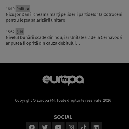
16:19
Politica
Nicușor Dan îi cheamă marți pe liderii partidelor la Cotroceni
pentru legea salarizării unitare
15:52
Știri
Nivelul Dunării scade din nou, iar Unitatea 2 de la Cernavodă
ar putea fi oprită din cauza debitului…
Copyright © Europa FM. Toate drepturile rezervate. 2026
SOCIAL