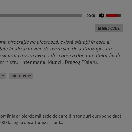
Use
00:00
Up/Down
Arrow
EMBED CODE
keys
to
ia birocrație ne afectează, există situații în care ai
increase
le finale ai nevoie de avize sau de autorizații care
or
 asigurat că vom avea o descriere a documentelor finale
decrease
volume.
 ministrul interimar al Muncii, Dragoș Pîslaru.
ste
stiri interne
 România ar pierde miliarde de euro din fonduri europene dacă
 la legea decarbonizării ar f...