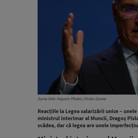
Sursa foto: Inquam Photos /Octav Ganea
Reacțiile la Legea salarizării unice – unel
ministrul interimar al Muncii, Dragoș Pîsla
scădea, dar că legea are unele imperfecțiu