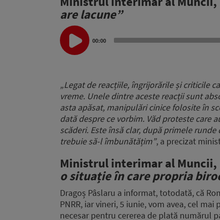
Ministrul interimar al Muncii,
are lacune”
Audio
Player
00:00
„Legat de reacțiile, îngrijorările și criticil
vreme. Unele dintre aceste reacții sunt abso
asta apăsat, manipulări cinice folosite în sc
dată despre ce vorbim. Văd proteste care au 
scăderi. Este însă clar, după primele runde 
trebuie să-l îmbunătățim”
, a precizat minis
Ministrul interimar al Muncii
o situație în care propria bir
Dragoș Pâslaru a informat, totodată, că Ro
PNRR, iar vineri, 5 iunie, vom avea, cel mai 
necesar pentru cererea de plată numărul p