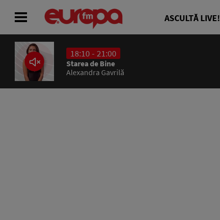
ASCULTĂ LIVE!
18:10 - 21:00
ACASĂ
Starea de Bine
Alexandra Gavrilă
ȘTIRI
RADIO
CONCURSURI
PODCAST
ASCULTĂ LIVE