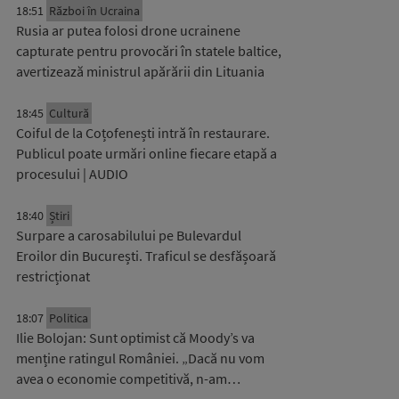
18:51
Război în Ucraina
Rusia ar putea folosi drone ucrainene
capturate pentru provocări în statele baltice,
avertizează ministrul apărării din Lituania
18:45
Cultură
Coiful de la Coțofenești intră în restaurare.
Publicul poate urmări online fiecare etapă a
procesului | AUDIO
18:40
Știri
Surpare a carosabilului pe Bulevardul
Eroilor din București. Traficul se desfășoară
restricționat
18:07
Politica
Ilie Bolojan: Sunt optimist că Moody’s va
menține ratingul României. „Dacă nu vom
avea o economie competitivă, n-am…