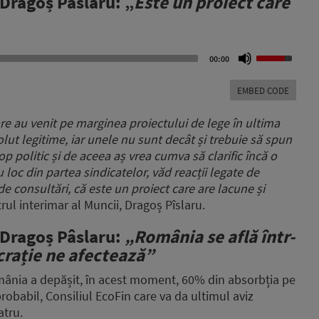
 Dragoș Pâslaru: „
Este un proiect care
Use
00:00
Up/Down
Arrow
EMBED CODE
keys
to
e care au venit pe marginea proiectului de lege în ultima
increase
lut legitime, iar unele nu sunt decât și trebuie să spun
or
op politic și de aceea aș vrea cumva să clarific încă o
decrease
volume.
loc din partea sindicatelor, văd reacții legate de
de consultări, că este un proiect care are lacune și
trul interimar al Muncii, Dragoș Pîslaru.
, Dragoș Pâslaru:
„România se află într-
ocrație ne afectează”
mânia a depășit, în acest moment, 60% din absorbția pe
probabil, Consiliul EcoFin care va da ultimul aviz
atru.