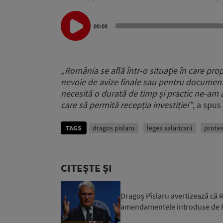
Audio
Player
00:00
„România se află într-o situație în care propr
nevoie de avize finale sau pentru documente
necesită o durată de timp și practic ne-am
care să permită recepția investiției”
, a spus
TAGS
dragos pislaru
legea salarizarii
prote
CITEȘTE ȘI
Dragoș Pîslaru avertizează că
amendamentele introduse de PSD