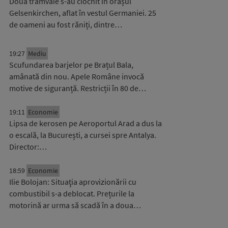
Două tramvaie s-au ciocnit în orașul
Gelsenkirchen, aflat în vestul Germaniei. 25
de oameni au fost răniți, dintre…
19:27
Mediu
Scufundarea barjelor pe Brațul Bala,
amânată din nou. Apele Române invocă
motive de siguranță. Restricții în 80 de…
19:11
Economie
Lipsa de kerosen pe Aeroportul Arad a dus la
o escală, la București, a cursei spre Antalya.
Director:…
18:59
Economie
Ilie Bolojan: Situaţia aprovizionării cu
combustibil s-a deblocat. Prețurile la
motorină ar urma să scadă în a doua…