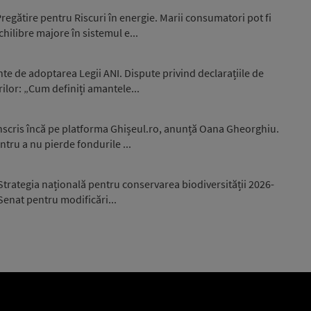
egătire pentru Riscuri în energie. Marii consumatori pot fi
hilibre majore în sistemul e...
nte de adoptarea Legii ANI. Dispute privind declarațiile de
ilor: „Cum definiți amantele...
înscris încă pe platforma Ghișeul.ro, anunță Oana Gheorghiu.
ntru a nu pierde fondurile ...
trategia națională pentru conservarea biodiversității 2026-
 Senat pentru modificări...