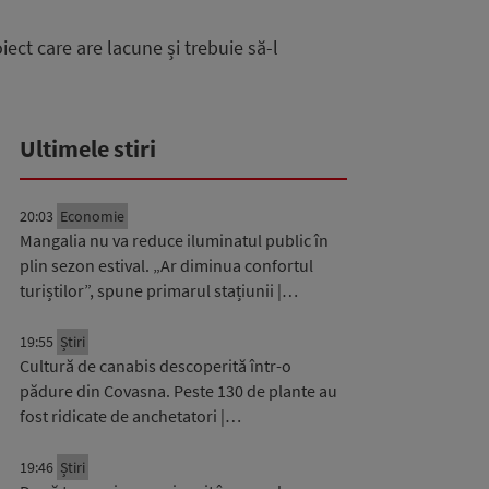
iect care are lacune și trebuie să-l
Ultimele stiri
20:03
Economie
Mangalia nu va reduce iluminatul public în
plin sezon estival. „Ar diminua confortul
turiștilor”, spune primarul stațiunii |…
19:55
Știri
Cultură de canabis descoperită într-o
pădure din Covasna. Peste 130 de plante au
fost ridicate de anchetatori |…
19:46
Știri