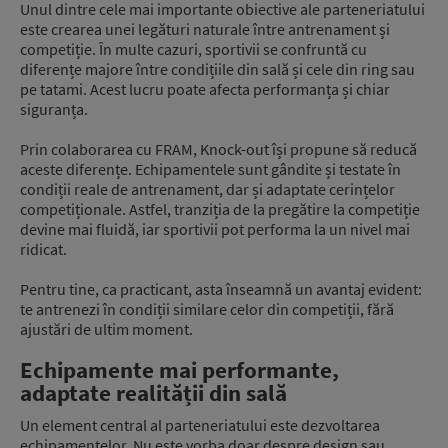
Unul dintre cele mai importante obiective ale parteneriatului
este crearea unei legături naturale între antrenament și
competiție. În multe cazuri, sportivii se confruntă cu
diferențe majore între condițiile din sală și cele din ring sau
pe tatami. Acest lucru poate afecta performanța și chiar
siguranța.
Prin colaborarea cu FRAM, Knock-out își propune să reducă
aceste diferențe. Echipamentele sunt gândite și testate în
condiții reale de antrenament, dar și adaptate cerințelor
competiționale. Astfel, tranziția de la pregătire la competiție
devine mai fluidă, iar sportivii pot performa la un nivel mai
ridicat.
Pentru tine, ca practicant, asta înseamnă un avantaj evident:
te antrenezi în condiții similare celor din competiții, fără
ajustări de ultim moment.
Echipamente mai performante,
adaptate realității din sală
Un element central al parteneriatului este dezvoltarea
echipamentelor. Nu este vorba doar despre design sau