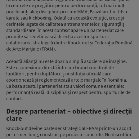
la centrele de pregătire pentru performanță, tot mai mulți
practicanți aleg discipline precum MMA, Brazilian Jiu-Jitsu,
karate sau kickboxing. Odată cu această evoluție, cresc și
cerințele legate de calitatea antrenamentelor, siguranță și
standardizare. În acest context apare un parteneriat care
promite să redefinească direcția acestor sporturi:
colaborarea strategică dintre Knock-out și Federația Română
de Arte Marțiale (FRAM).
Această alianță nu este doar o simplă asociere de imagine.
Este o conexiune directă între un brand construit de
luptători, pentru luptători, și instituția oficială care
coordonează și reglementează artele marțiale în România.
La baza acestui parteneriat stau valori comune esențiale:
performanță reală, disciplină și respect pentru sporturile de
contact.
Despre parteneriat – obiective și direcții
clare
Knock-out devine partener strategic al FRAM printr-un acord
pe termen lung, construit pe proiecte concrete. Nu discutăm