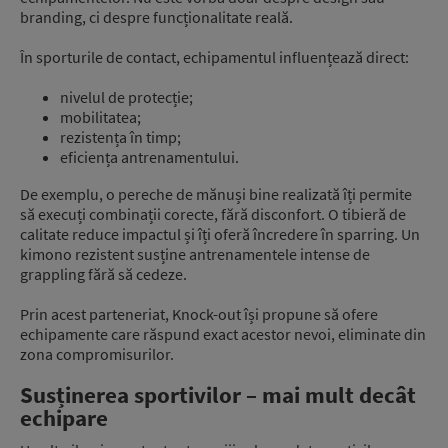
branding, ci despre funcționalitate reală.
În sporturile de contact, echipamentul influențează direct:
nivelul de protecție;
mobilitatea;
rezistența în timp;
eficiența antrenamentului.
De exemplu, o pereche de mănuși bine realizată îți permite
să execuți combinații corecte, fără disconfort. O tibieră de
calitate reduce impactul și îți oferă încredere în sparring. Un
kimono rezistent susține antrenamentele intense de
grappling fără să cedeze.
Prin acest parteneriat, Knock-out își propune să ofere
echipamente care răspund exact acestor nevoi, eliminate din
zona compromisurilor.
Susținerea sportivilor – mai mult decât
echipare