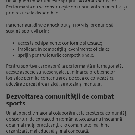
Un alt pilon important este sprijinul acordat sportivilor.
Performanța nu se construiește doar prin antrenament, ci și
prin resursele disponibile.
Parteneriatul dintre Knock-out și FRAM își propune să
susțină sportivii prin:
acces la echipamente conforme și testate;
implicare în competiții și evenimente oficiale;
sprijin pentru loturile competiționale.
Pentru sportivii care aspiră la performanță internațională,
aceste aspecte sunt esențiale. Eliminarea problemelor
logistice permite concentrarea pe ceea ce contează cu
adevărat: pregătirea fizică, strategia și mentalul.
Dezvoltarea comunității de combat
sports
Un alt obiectiv major al colaborării este creșterea comunității
de sporturi de contact din România. Aceasta nu înseamnă
doar mai mulți practicanți, ci o comunitate mai bine
organizată, mai educată și mai conectată.