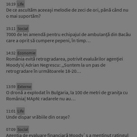
16:19
Life
De ce ascultăm aceeași melodie de zeci de ori, până când nu
o mai suportăm?
15:11
Social
7000 de lei amendă pentru echipajul de ambulanță din Bacău
care a oprit să cumpere pepeni, în timp…
14:32
Economie
România evită retrogradarea, potrivit evaluărilor agenției
Moody’s| Adrian Negrescu: ,,Suntem la un pas de
retrogradare în următoarele 18-20…
13:59
Externe
O dronă a explodat în Bulgaria, la 100 de metri de granița cu
România| MApN: radarele nu au…
11:01
Life
Unde dispar vrăbiile din orașe?
07:09
Social
Agenția de evaluare financiară Moody`s a menținut ratingul