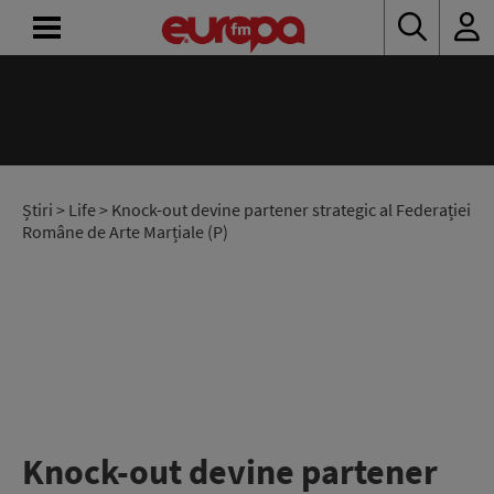
ACASĂ
ȘTIRI
RADIO
Știri
>
Life
> Knock-out devine partener strategic al Federației
Române de Arte Marțiale (P)
CONCURSURI
PODCAST
ASCULTĂ
LIVE
Knock-out devine partener