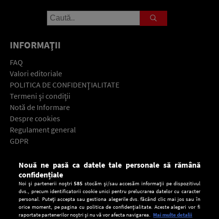
INFORMAŢII
FAQ
Valori editoriale
POLITICA DE CONFIDENŢIALITATE
Termeni şi condiţii
Notă de Informare
Despre cookies
Regulament general
GDPR
Contact
Nouă ne pasă ca datele tale personale să rămână
Descarcă gratuit aplicaţia Europa FM pentru smartphone:
confidențiale
Noi și partenerii noștri
585
stocăm și/sau accesăm informații pe dispozitivul
dvs., precum identificatorii cookie unici pentru prelucrarea datelor cu caracter
personal. Puteți accepta sau gestiona alegerile dvs. făcând clic mai jos sau în
orice moment, pe pagina cu politica de confidențialitate. Aceste alegeri vor fi
raportate partenerilor noștri și nu vă vor afecta navigarea.
Mai multe detalii