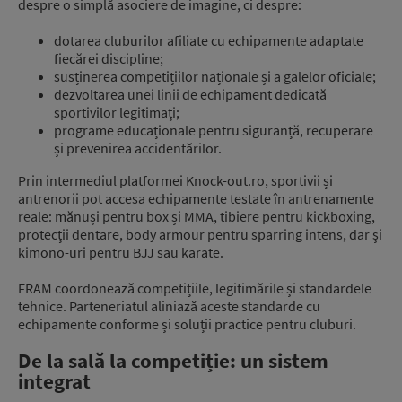
despre o simplă asociere de imagine, ci despre:
dotarea cluburilor afiliate cu echipamente adaptate
fiecărei discipline;
susținerea competițiilor naționale și a galelor oficiale;
dezvoltarea unei linii de echipament dedicată
sportivilor legitimați;
programe educaționale pentru siguranță, recuperare
și prevenirea accidentărilor.
Prin intermediul platformei Knock-out.ro, sportivii și
antrenorii pot accesa echipamente testate în antrenamente
reale: mănuși pentru box și MMA, tibiere pentru kickboxing,
protecții dentare, body armour pentru sparring intens, dar și
kimono-uri pentru BJJ sau karate.
FRAM coordonează competițiile, legitimările și standardele
tehnice. Parteneriatul aliniază aceste standarde cu
echipamente conforme și soluții practice pentru cluburi.
De la sală la competiție: un sistem
integrat