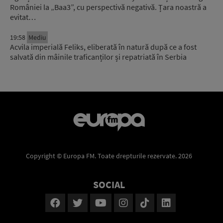
României la „Baa3”, cu perspectivă negativă. Țara noastră a
evitat…
19:58
Mediu
Acvila imperială Feliks, eliberată în natură după ce a fost
salvată din mâinile traficanților și repatriată în Serbia
Copyright © Europa FM. Toate drepturile rezervate. 2026
SOCIAL