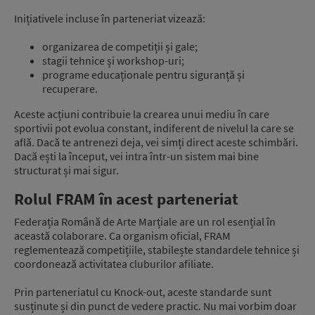
Inițiativele incluse în parteneriat vizează:
organizarea de competiții și gale;
stagii tehnice și workshop-uri;
programe educaționale pentru siguranță și
recuperare.
Aceste acțiuni contribuie la crearea unui mediu în care
sportivii pot evolua constant, indiferent de nivelul la care se
află. Dacă te antrenezi deja, vei simți direct aceste schimbări.
Dacă ești la început, vei intra într-un sistem mai bine
structurat și mai sigur.
Rolul FRAM în acest parteneriat
Federația Română de Arte Marțiale are un rol esențial în
această colaborare. Ca organism oficial, FRAM
reglementează competițiile, stabilește standardele tehnice și
coordonează activitatea cluburilor afiliate.
Prin parteneriatul cu Knock-out, aceste standarde sunt
susținute și din punct de vedere practic. Nu mai vorbim doar