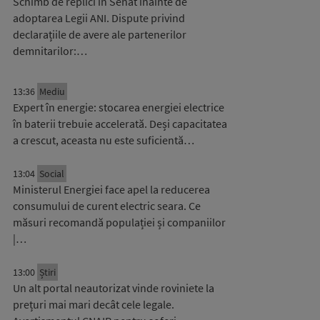
Schimb de replici în Senat înainte de
adoptarea Legii ANI. Dispute privind
declarațiile de avere ale partenerilor
demnitarilor:…
13:36
Mediu
Expert în energie: stocarea energiei electrice
în baterii trebuie accelerată. Deși capacitatea
a crescut, aceasta nu este suficientă…
13:04
Social
Ministerul Energiei face apel la reducerea
consumului de curent electric seara. Ce
măsuri recomandă populației și companiilor
|…
13:00
Știri
Un alt portal neautorizat vinde roviniete la
prețuri mai mari decât cele legale.