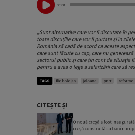
Player
00:00
„
Sunt alternative care vor fi discutate în p
toate discuțiile care vor fi purtate
și în zile
România
să cadă de acord ca aceste aspect
care sunt făcute cu cap,
care nu generează a
sectorul public
și care țin cont de situația f
pentru a avea o lege a salarizării
care să re
TAGS
ilie bolojan
jaloane
pnrr
reforme
CITEȘTE ȘI
O nouă creșă a fost inaugurată a
creșă construită cu bani europ