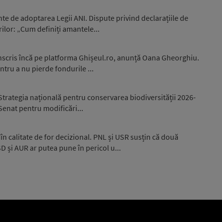
nte de adoptarea Legii ANI. Dispute privind declarațiile de
ilor: „Cum definiți amantele...
înscris încă pe platforma Ghișeul.ro, anunță Oana Gheorghiu.
ntru a nu pierde fondurile ...
trategia națională pentru conservarea biodiversității 2026-
 Senat pentru modificări...
în calitate de for decizional. PNL și USR susțin că două
și AUR ar putea pune în pericol u...