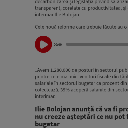
decarbonizarea și legislația privind salarizar
transparent, corelate cu productivitatea, și
intermar Ilie Bolojan.
Cele nouă reforme care trebuie făcute au o
Audio
00:00
Player
„Avem 1.280.000 de posturi în sectorul publi
printre cele mai mici venituri fiscale din ță
salariale în sectorul bugetar ca procent din 
colectează, 39% acoperă salariile din secto
interimar.
Ilie Bolojan anunță că va fi pr
nu creeze așteptări ce nu pot 
bugetar