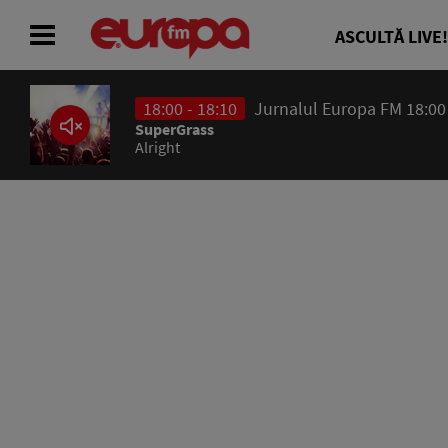
ASCULTĂ LIVE!
18:00 - 18:10
Jurnalul Europa FM 18:00
ACASĂ
SuperGrass
Alright
ȘTIRI
RADIO
CONCURSURI
PODCAST
ASCULTĂ LIVE