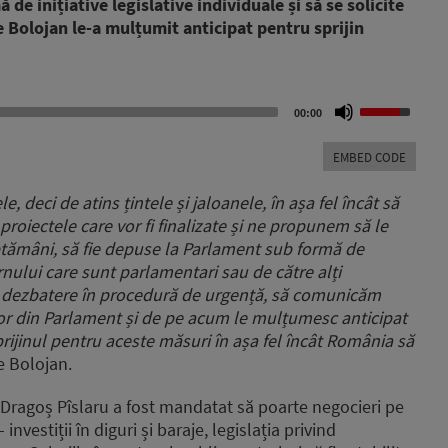
e inițiative legislative individuale și să se solicite
e Bolojan le-a mulțumit anticipat pentru sprijin
Use
00:00
Up/Down
Arrow
EMBED CODE
keys
to
 deci de atins țintele și jaloanele, în așa fel încât să
increase
roiectele care vor fi finalizate și ne propunem să le
or
ptămâni,
să fie depuse la Parlament sub formă de
decrease
volume.
ernului care sunt parlamentari sau de către alți
de dezbatere în procedură de urgență, să comunicăm
or din Parlament
și de pe acum le mulțumesc anticipat
rijinul pentru aceste măsuri în așa fel încât România să
ie Bolojan.
e Dragoș Pîslaru a fost mandatat să poarte negocieri pe
vestiții în diguri și baraje, legislația privind