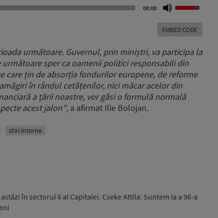
Use
00:00
Up/Down
Arrow
EMBED CODE
keys
to
erioada următoare.
Guvernul, prin miniștri, va participa la
increase
le următoare sper ca oamenii politici responsabili din
or
e care țin de absorția fondurilor europene,
de reforme
decrease
volume.
măgiri în rândul cetățenilor,
nici măcar acelor din
inanciară a țării noastre,
vor găsi o formulă normală
specte acest jalon”
, a afirmat Ilie Bolojan.
stiri interne
stăzi în sectorul 6 al Capitalei. Cseke Attila: Suntem la a 96-a
eni