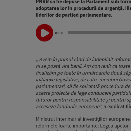
PNRR să fie depuse la Parlament sub formă d
adoptarea lor în procedură de urgență. Ili
liderilor de partied parlamentare.
Audio
00:00
Player
„
Avem în primul rând de îndeplinit reformele,
ni se poată vira banii.
Am convenit ca toate p
finalizăm pe toate în următoarele două să
inițiative legislative, de către membrii Guv
parlamentari,
să fie solicitată procedura 
aceste proiecte de lege conducerii partidul
tuturor pentru responsabilitate și pentru sp
acceseze fondurile europene”,
a explicat Il
Ministrul interimar al investițiilor europen
reformele foarte importante: Legea apelor – in