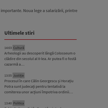
importante. Noua lege a salarizării, printre
Ultimele stiri
14:03
Cultură
Arheologii au descoperit lângă Colosseum o
clădire din secolul al II-lea. Ar putea fi o fostă
cazarmă a…
13:55
Justiție
Procesul în care Călin Georgescu și Horațiu
Potra sunt judecați pentru tentativă la
comiterea unor acțiuni împotriva ordinii…
13:40
Politica