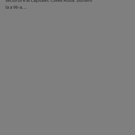
sectorul 6 al Capitalei. Cseke Attila: Suntem
la a 96-a…