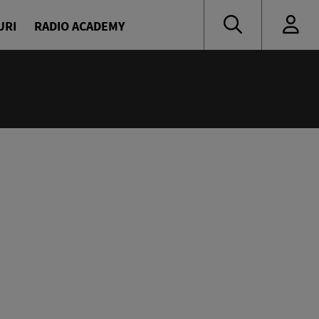
URI
RADIO ACADEMY
:10
ropa FM 18:00
ilor Europa FM