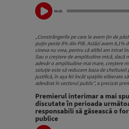
Audio
Player
00:00
„
Constrângerile pe care le avem țin de păst
puțin peste 8% din PIB.
Astăzi avem 8,1% d
cineva nu vrea,
pentru că altfel am intrat î
Sau o creștere de amplitudine mică, dacă nu 
adevăr o amplitudine mai mare,
creștere ma
soluție este să reducem baza de cheltuieli 
justifică,
în așa fel încât spațiile eliberate s
adevărat în sectorul public”,
a precizat prem
Premierul interimar a mai spus
discutate în perioada următoar
responsabili să găsească o fo
publice
Audio