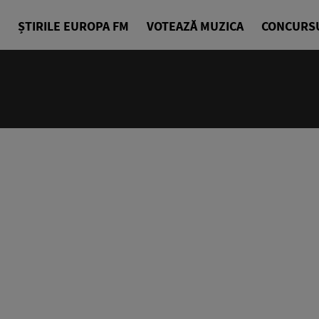
ȘTIRILE EUROPA FM
VOTEAZĂ MUZICA
CONCURS
18:00 - 18
Jurnalul Eu
Echipa Știr