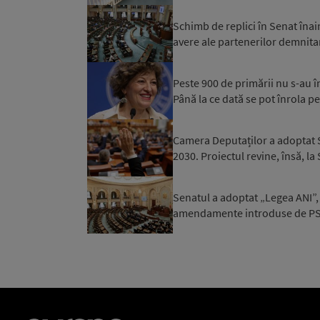
Schimb de replici în Senat înai
avere ale partenerilor demnitar
Peste 900 de primării nu s-au 
Până la ce dată se pot înrola pe
Camera Deputaților a adoptat S
2030. Proiectul revine, însă, la
Senatul a adoptat „Legea ANI”, 
amendamente introduse de PSD 