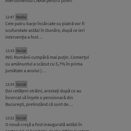
Avertismentul CNAIR pentru șoferi
12:47
Mediu
Cele patru barje încărcate cu piatră vor fi
scufundate astăzi în Dunăre, după ce ieri
intervenția a fost…
12:33
Social
INS: Românii cumpără mai puțin. Comerțul
cu amănuntul a scăzut cu 5,7% în prima
jumătate a anului |…
12:33
Social
Doi cetățeni străini, arestați după ce au
încercat să înșele o pensionară din
București, pretinzând că sunt de…
12:22
Social
O nouă creșă a fost inaugurată astăzi în