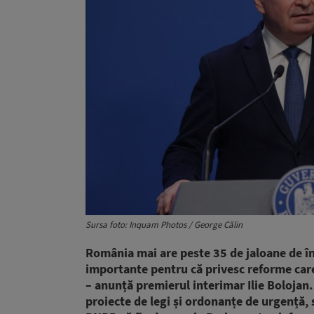
Sursa foto: Inquam Photos / George Călin
România mai are peste 35 de jaloane de în
importante pentru că privesc reforme care 
– anunță premierul interimar Ilie Bolojan
proiecte de legi și ordonanțe de urgență, 