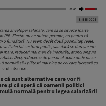
Use
00:00
Up/Down
Arrow
EMBED CODE
keys
to
rarea anvelopei salariale,
care să se situeze foarte
increase
in PIB.
Efectiv, nu ne putem permite, nu pentru că
or
ntr-o fundătură.
Nu avem decât două posibilități reale.
decrease
volume.
va fi afectat sectorul public,
sau dacă se dorește într-
i mare, reduceri mai mari de inechități,
atunci singura
publice.
Deci, reducerea de personal acolo unde nu se
ă-ți permită să-i plătești mai bine
pe cei care lucrează cu
ierul interimar.
 că sunt alternative care vor fi
e și că speră că oamenii politici
rmulă normală pentru legea salarizării