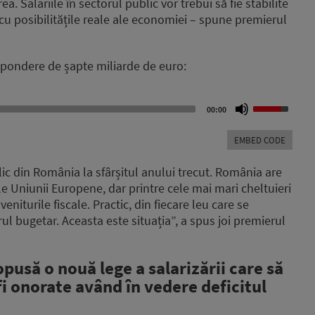
ea. Salariile în sectorul public vor trebui să fie stabilite
 cu posibilitățile reale ale economiei – spune premierul
 pondere de șapte miliarde de euro:
Use
00:00
Up/Down
Arrow
EMBED CODE
keys
to
c din România la sfârșitul anului trecut.
România are
increase
rile Uniunii Europene,
dar printre cele mai mari cheltuieri
or
veniturile fiscale.
Practic, din fiecare leu care se
decrease
volume.
rul bugetar.
Aceasta este situația”, a spus joi premierul
opusă o nouă lege a salarizării care să
fi onorate având în vedere deficitul