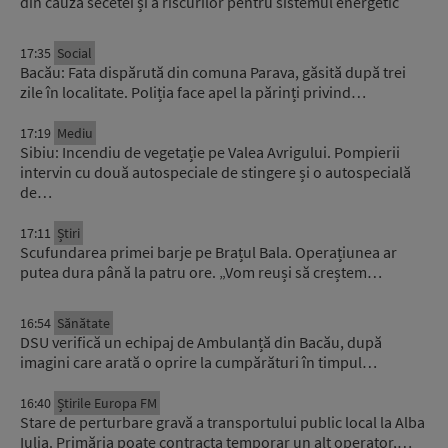
din cauza secetei și a riscurilor pentru sistemul energetic
17:35
Social
Bacău: Fata dispărută din comuna Parava, găsită după trei
zile în localitate. Poliția face apel la părinți privind…
17:19
Mediu
Sibiu: Incendiu de vegetație pe Valea Avrigului. Pompierii
intervin cu două autospeciale de stingere și o autospecială
de…
17:11
Știri
Scufundarea primei barje pe Brațul Bala. Operațiunea ar
putea dura până la patru ore. „Vom reuși să creștem…
16:54
Sănătate
DSU verifică un echipaj de Ambulanță din Bacău, după
imagini care arată o oprire la cumpărături în timpul…
16:40
Știrile Europa FM
Stare de perturbare gravă a transportului public local la Alba
Iulia. Primăria poate contracta temporar un alt operator,…