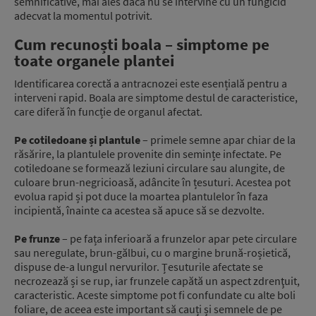
semnificative, mai ales dacă nu se intervine cu un fungicid
adecvat la momentul potrivit.
Cum recunoști boala – simptome pe
toate organele plantei
Identificarea corectă a antracnozei este esențială pentru a
interveni rapid. Boala are simptome destul de caracteristice,
care diferă în funcție de organul afectat.
Pe cotiledoane și plantule
– primele semne apar chiar de la
răsărire, la plantulele provenite din semințe infectate. Pe
cotiledoane se formează leziuni circulare sau alungite, de
culoare brun-negricioasă, adâncite în țesuturi. Acestea pot
evolua rapid și pot duce la moartea plantulelor în faza
incipientă, înainte ca acestea să apuce să se dezvolte.
Pe frunze
– pe fața inferioară a frunzelor apar pete circulare
sau neregulate, brun-gălbui, cu o margine brună-roșietică,
dispuse de-a lungul nervurilor. Țesuturile afectate se
necrozează și se rup, iar frunzele capătă un aspect zdrenţuit,
caracteristic. Aceste simptome pot fi confundate cu alte boli
foliare, de aceea este important să cauți și semnele de pe