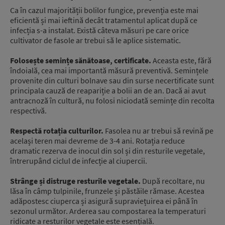
Ca în cazul majorității bolilor fungice, prevenția este mai
eficientă și mai ieftină decât tratamentul aplicat după ce
infecția s-a instalat. Există câteva măsuri pe care orice
cultivator de fasole ar trebui să le aplice sistematic.
Folosește semințe sănătoase, certificate.
Aceasta este, fără
îndoială, cea mai importantă măsură preventivă. Semințele
provenite din culturi bolnave sau din surse necertificate sunt
principala cauză de reapariție a bolii an de an. Dacă ai avut
antracnoză în cultură, nu folosi niciodată semințe din recolta
respectivă.
Respectă rotația culturilor.
Fasolea nu ar trebui să revină pe
același teren mai devreme de 3-4 ani. Rotația reduce
dramatic rezerva de inocul din sol și din resturile vegetale,
întrerupând ciclul de infecție al ciupercii.
Strânge și distruge resturile vegetale.
După recoltare, nu
lăsa în câmp tulpinile, frunzele și păstăile rămase. Acestea
adăpostesc ciuperca și asigură supraviețuirea ei până în
sezonul următor. Arderea sau compostarea la temperaturi
ridicate a resturilor vegetale este esențială.