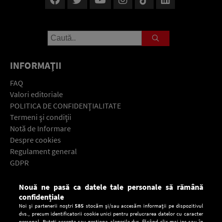
INFORMAŢII
FAQ
Valori editoriale
POLITICA DE CONFIDENŢIALITATE
Termeni şi condiţii
Notă de Informare
Despre cookies
Regulament general
GDPR
Contact
Nouă ne pasă ca datele tale personale să rămână
Descarcă gratuit aplicaţia Europa FM pentru smartphone:
confidențiale
Noi și partenerii noștri
585
stocăm și/sau accesăm informații pe dispozitivul
dvs., precum identificatorii cookie unici pentru prelucrarea datelor cu caracter
personal. Puteți accepta sau gestiona alegerile dvs. făcând clic mai jos sau în