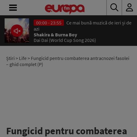
00:00 - 23:55
Ce mai bună muzică de ieri și de
ACASĂ
azi
Shakira & Burna Boy
Dai Dai (World Cup Song 2026)
ȘTIRI
RADIO
Știri
>
Life
> Fungicid pentru combaterea antracnozei fasolei
– ghid complet (P)
CONCURSURI
PODCAST
ASCULTĂ
LIVE
Fungicid pentru combaterea