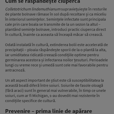
Cum se răspândește ciuperca
Colletotrichum lindemuthianum
supraviețuiește în resturile
de plante bolnave rămase în sol după recoltare și ca miceliu
în interiorul semințelor. Semințele infectate sunt principala
cale prin care boala se transmite de la un sezon la altul –
plantând semințe bolnave, introduci practic ciuperca direct
în cultură, înainte ca aceasta să înceapă măcar să crească.
Odată instalată în cultură, extinderea bolii este accelerată de
precipitații – ploaia răspândește sporii de la o plantă la alta,
iar umiditatea ridicată creează condițiile optime pentru
germinarea acestora și infectarea noilor țesuturi. Perioadele
lungi cu vreme rece și umedă sunt cele mai favorabile pentru
antracnoză.
Un alt aspect important de știut este că susceptibilitatea la
această boală diferă între soiuri. Soiurile de fasole oloagă
(fără araci) sunt în general mai vulnerabile, în timp ce unele
soiuri, cum ar fi Michigan, s-au dovedit mai rezistente în
condițiile specifice de cultură.
Prevenire – prima linie de apărare