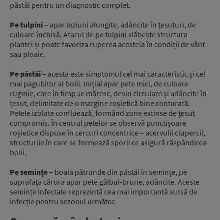
păstăi pentru un diagnostic complet.
Pe tulpini
– apar leziuni alungite, adâncite în țesuturi, de
culoare închisă. Atacul de pe tulpini slăbește structura
plantei și poate favoriza ruperea acesteia în condiții de vânt
sau ploaie.
Pe păstăi
– acesta este simptomul cel mai caracteristic și cel
mai pagubitor al bolii. Inițial apar pete mici, de culoare
ruginie, care în timp se măresc, devin circulare și adâncite în
țesut, delimitate de o margine roșietică bine conturată.
Petele izolate confluează, formând zone extinse de țesut
compromis. În centrul petelor se observă punctișoare
roșietice dispuse în cercuri concentrice – acervulii ciupercii,
structurile în care se formează sporii ce asigură răspândirea
bolii.
Pe semințe
– boala pătrunde din păstăi în semințe, pe
suprafața cărora apar pete gălbui-brune, adâncite. Aceste
semințe infectate reprezintă cea mai importantă sursă de
infecție pentru sezonul următor.