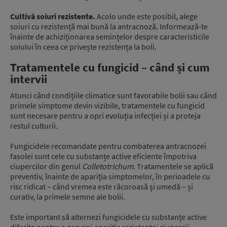
Cultivă soiuri rezistente.
Acolo unde este posibil, alege
soiuri cu rezistență mai bună la antracnoză. Informează-te
înainte de achiziționarea semințelor despre caracteristicile
soiului în ceea ce privește rezistența la boli.
Tratamentele cu fungicid – când și cum
intervii
Atunci când condițiile climatice sunt favorabile bolii sau când
primele simptome devin vizibile, tratamentele cu fungicid
sunt necesare pentru a opri evoluția infecției și a proteja
restul culturii.
Fungicidele recomandate pentru combaterea antracnozei
fasolei sunt cele cu substanțe active eficiente împotriva
ciupercilor din genul
Colletotrichum
. Tratamentele se aplică
preventiv, înainte de apariția simptomelor, în perioadele cu
risc ridicat – când vremea este răcoroasă și umedă – și
curativ, la primele semne ale bolii.
Este important să alternezi fungicidele cu substanțe active