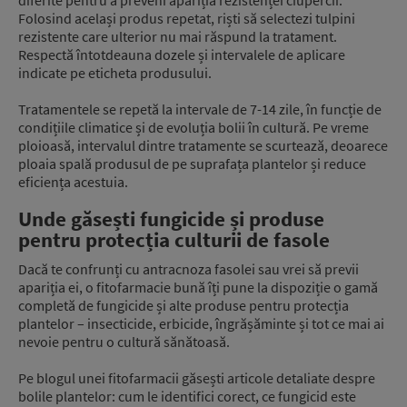
diferite pentru a preveni apariția rezistenței ciupercii.
Folosind același produs repetat, riști să selectezi tulpini
rezistente care ulterior nu mai răspund la tratament.
Respectă întotdeauna dozele și intervalele de aplicare
indicate pe eticheta produsului.
Tratamentele se repetă la intervale de 7-14 zile, în funcție de
condițiile climatice și de evoluția bolii în cultură. Pe vreme
ploioasă, intervalul dintre tratamente se scurtează, deoarece
ploaia spală produsul de pe suprafața plantelor și reduce
eficiența acestuia.
Unde găsești fungicide și produse
pentru protecția culturii de fasole
Dacă te confrunți cu antracnoza fasolei sau vrei să previi
apariția ei, o fitofarmacie bună îți pune la dispoziție o gamă
completă de fungicide și alte produse pentru protecția
plantelor – insecticide, erbicide, îngrășăminte și tot ce mai ai
nevoie pentru o cultură sănătoasă.
Pe blogul unei fitofarmacii găsești articole detaliate despre
bolile plantelor: cum le identifici corect, ce fungicid este