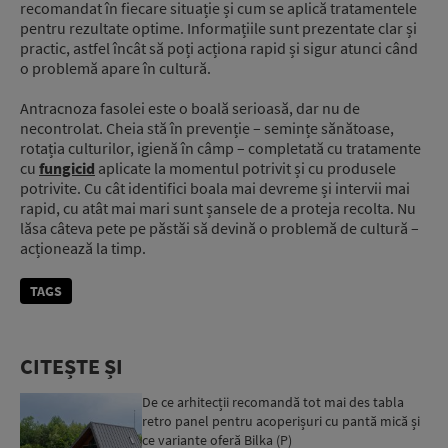
recomandat în fiecare situație și cum se aplică tratamentele
pentru rezultate optime. Informațiile sunt prezentate clar și
practic, astfel încât să poți acționa rapid și sigur atunci când
o problemă apare în cultură.
Antracnoza fasolei este o boală serioasă, dar nu de
necontrolat. Cheia stă în prevenție – semințe sănătoase,
rotația culturilor, igienă în câmp – completată cu tratamente
cu
fungicid
aplicate la momentul potrivit și cu produsele
potrivite. Cu cât identifici boala mai devreme și intervii mai
rapid, cu atât mai mari sunt șansele de a proteja recolta. Nu
lăsa câteva pete pe păstăi să devină o problemă de cultură –
acționează la timp.
TAGS
CITEȘTE ȘI
De ce arhitecții recomandă tot mai des tabla
retro panel pentru acoperișuri cu pantă mică și
ce variante oferă Bilka (P)