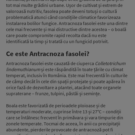
tot mai multe grădini urbane. Ușor de cultivat și extrem de
valoroasă nutritiv, fasolea poate deveni totuși o cultură
problematică atunci când condițiile climatice favorizeaza
instalarea bolilor fungice. Antracnoza fasolei este una dintre
cele mai frecvente și mai distructive dintre acestea – o boală
care poate compromite rapid recolta dacă nu este
identificată la timp și tratată cu un fungicid potrivit.
Ce este Antracnoza fasolei?
Antracnoza fasolei este cauzată de ciuperca
Colletotrichum
lindemuthianum
și este răspândită în toate țările cu climat
temperat, inclusiv în România. Este mai frecventă în culturile
de câmp decât în cele din spații protejate și poate apărea în
orice fază de dezvoltare a plantei, atacând toate organele
supraterane – frunze, tulpini, păstăi și semințe.
Boala este favorizată de perioadele ploioase și de
temperaturi moderate, cuprinse între 13 și 27°C – condiții
care se întâlnesc frecvent în primăvara și vara timpurie din
zonele temperate. Tocmai de aceea, în anii cu precipitații
abundente, pierderile provocate de antracnoză pot fi