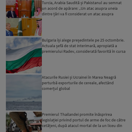
Turcia, Arabia Saudită și Pakistanul au semnat
un acord de apărare: „Un atac asupra uneia
dintre țări va fi considerat un atac asupra
tuturor”...
Bulgaria își alege președintele pe 25 octombrie.
Actuala șefă de stat interimară, apropiată a
premierului Radev, considerată favorită în cursa
elector...
Atacurile Rusiei și Ucrainei în Marea Neagră
perturbă exporturile de cereale, afectând
comerțul global
Premierul Thailandei promite înăsprirea
legislației privind portul de arme de foc de către
cetățeni, după atacul mortal de la un liceu din
Bangkok...