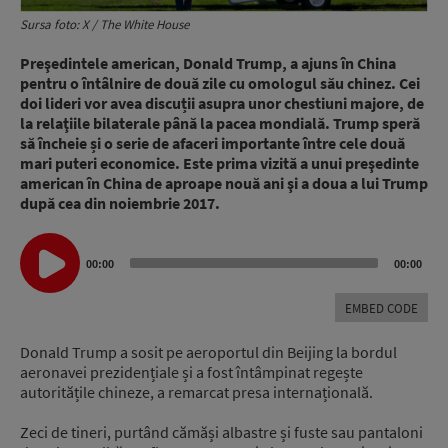
Sursa foto: X / The White House
Preşedintele american, Donald Trump, a ajuns în China
pentru o întâlnire de două zile cu omologul său chinez. Cei
doi lideri vor avea discuții asupra unor chestiuni majore, de
la relaţiile bilaterale până la pacea mondială. Trump speră
să încheie și o serie de afaceri importante între cele două
mari puteri economice. Este prima vizită a unui preşedinte
american în China de aproape nouă ani şi a doua a lui Trump
după cea din noiembrie 2017.
Audio
00:00
00:00
Player
EMBED CODE
Donald Trump a sosit pe aeroportul din Beijing la bordul
aeronavei prezidențiale și a fost întâmpinat regește
autoritățile chineze, a remarcat presa internațională.
Zeci de tineri, purtând cămăși albastre și fuste sau pantaloni