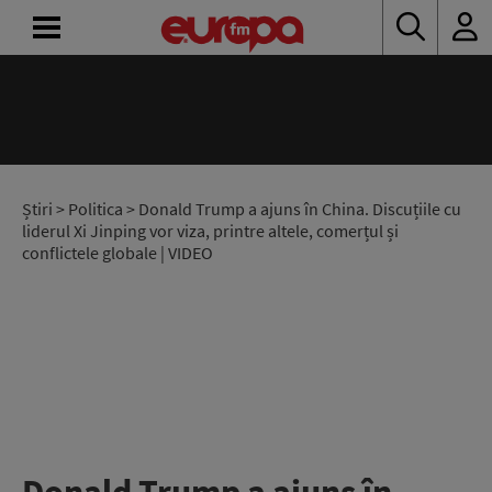
ACASĂ
ȘTIRI
RADIO
Știri
>
Politica
> Donald Trump a ajuns în China. Discuțiile cu
liderul Xi Jinping vor viza, printre altele, comerțul și
conflictele globale | VIDEO
CONCURSURI
PODCAST
ASCULTĂ
LIVE