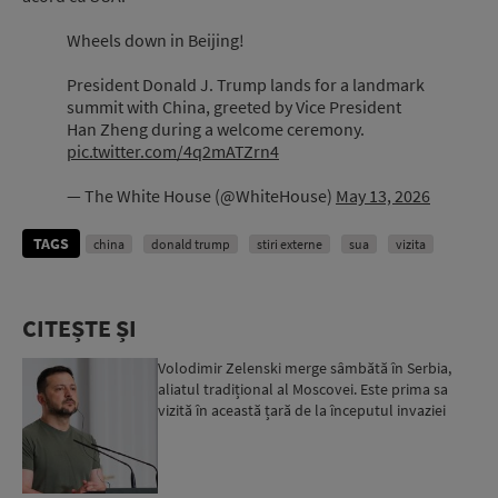
Wheels down in Beijing!
President Donald J. Trump lands for a landmark
summit with China, greeted by Vice President
Han Zheng during a welcome ceremony.
pic.twitter.com/4q2mATZrn4
— The White House (@WhiteHouse)
May 13, 2026
TAGS
china
donald trump
stiri externe
sua
vizita
CITEȘTE ȘI
Volodimir Zelenski merge sâmbătă în Serbia,
aliatul tradițional al Moscovei. Este prima sa
vizită în această țară de la începutul invaziei
ruse...