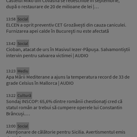
Castelul Mikó din Covasna se redeschide în septembrie,
după o restaurare de 20 de milioane de lei |…
13:58
Social
ELCEN a oprit preventiv CET Grozăvești din cauza caniculei.
Furnizarea apei calde în Bucureşti nu este afectată
13:42
Social
Cioban, atacat de urs în Masivul Iezer-Păpușa. Salvamontiștii
intervin pentru salvarea victimei | AUDIO
13:23
Mediu
Apa Mării Mediterane a ajuns la temperatura record de 33 de
grade Celsius în Mallorca | AUDIO
13:22
Cultură
Sondaj INSCOP: 65,6% dintre românii chestionați cred că
statul român ar trebui să cumpere operele lui Constantin
Brâncuși.…
13:00
Social
Atenţionare de călătorie pentru Sicilia. Avertismentul emis