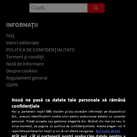
INFORMAŢII
FAQ
Valori editoriale
POLITICA DE CONFIDENŢIALITATE
Termeni şi condiţii
Notă de Informare
Despre cookies
Regulament general
GDPR
Contact
Nouă ne pasă ca datele tale personale să rămână
Descarcă gratuit aplicaţia Europa FM pentru smartphone:
confidențiale
Noi și partenerii noștri
585
stocăm și/sau accesăm informații pe dispozitivul
dvs., precum identificatorii cookie unici pentru prelucrarea datelor cu caracter
personal. Puteți accepta sau gestiona alegerile dvs. făcând clic mai jos sau în
orice moment, pe pagina cu politica de confidențialitate. Aceste alegeri vor fi
raportate partenerilor noștri și nu vă vor afecta navigarea.
Mai multe detalii
Atât noi, cât și partenerii noștri prelucrăm datele pentru a