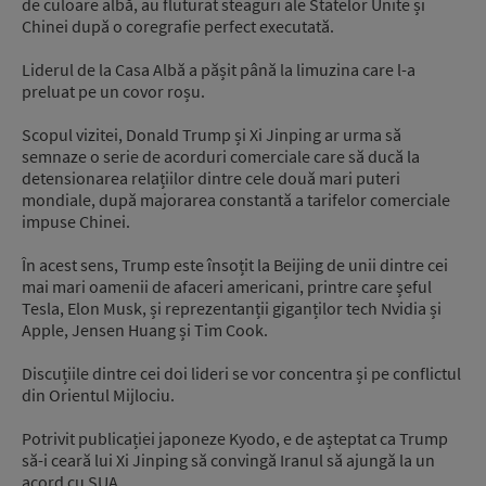
de culoare albă, au fluturat steaguri ale Statelor Unite și
Chinei după o coregrafie perfect executată.
Liderul de la Casa Albă a pășit până la limuzina care l-a
preluat pe un covor roșu.
Scopul vizitei, Donald Trump și Xi Jinping ar urma să
semnaze o serie de acorduri comerciale care să ducă la
detensionarea relațiilor dintre cele două mari puteri
mondiale, după majorarea constantă a tarifelor comerciale
impuse Chinei.
În acest sens, Trump este însoțit la Beijing de unii dintre cei
mai mari oamenii de afaceri americani, printre care șeful
Tesla, Elon Musk, și reprezentanții giganților tech Nvidia și
Apple, Jensen Huang și Tim Cook.
Discuțiile dintre cei doi lideri se vor concentra și pe conflictul
din Orientul Mijlociu.
Potrivit publicației japoneze Kyodo, e de așteptat ca Trump
să-i ceară lui Xi Jinping să convingă Iranul să ajungă la un
acord cu SUA.