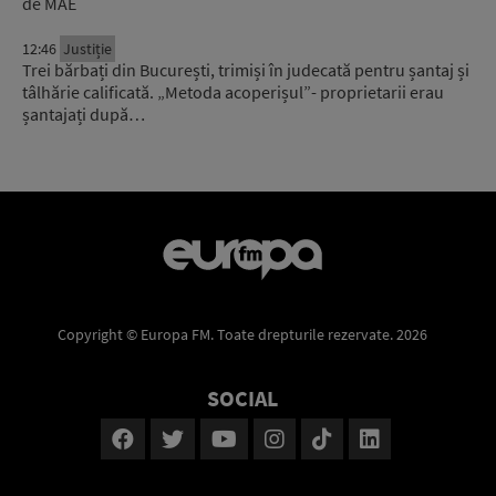
de MAE
12:46
Justiție
Trei bărbați din București, trimiși în judecată pentru șantaj și
tâlhărie calificată. „Metoda acoperișul”- proprietarii erau
șantajați după…
Copyright © Europa FM. Toate drepturile rezervate. 2026
SOCIAL