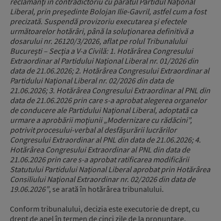
reclamanţi în contradictoriu cu pârâtul Partidul Naţional
Liberal, prin preşedinte Bolojan Ilie-Gavril, astfel cum a fost
precizată. Suspendă provizoriu executarea şi efectele
următoarelor hotărâri, până la soluţionarea definitivă a
dosarului nr. 26120/3/2026, aflat pe rolul Tribunalului
Bucureşti – Secţia a V-a Civilă: 1. Hotărârea Congresului
Extraordinar al Partidului Naţional Liberal nr. 01/2026 din
data de 21.06.2026; 2. Hotărârea Congresului Extraordinar al
Partidului Naţional Liberal nr. 02/2026 din data de
21.06.2026; 3. Hotărârea Congresului Extraordinar al PNL din
data de 21.06.2026 prin care s-a aprobat alegerea organelor
de conducere ale Partidului Naţional Liberal, adoptată ca
urmare a aprobării moţiunii „Modernizare cu rădăcini”,
potrivit procesului-verbal al desfăşurării lucrărilor
Congresului Extraordinar al PNL din data de 21.06.2026; 4.
Hotărârea Congresului Extraordinar al PNL din data de
21.06.2026 prin care s-a aprobat ratificarea modificării
Statutului Partidului Naţional Liberal aprobat prin Hotărârea
Consiliului Naţional Extraordinar nr. 02/2026 din data de
19.06.2026”
, se arată în hotărârea tribunalului.
Conform tribunalului, decizia este executorie de drept, cu
drept de apel în termen de cinci zile de la pronunţare.