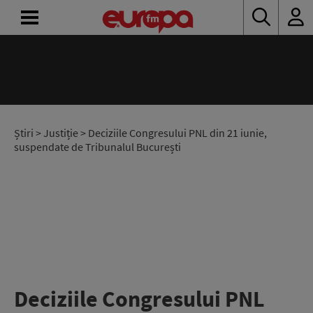
ACASĂ
ȘTIRI
RADIO
Știri
>
Justiție
> Deciziile Congresului PNL din 21 iunie,
suspendate de Tribunalul București
CONCURSURI
PODCAST
ASCULTĂ
LIVE
Deciziile Congresului PNL