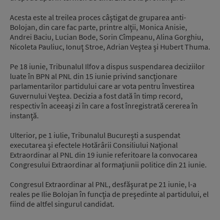
Acesta este al treilea proces câştigat de gruparea anti-
Bolojan, din care fac parte, printre alţii, Monica Anisie,
Andrei Baciu, Lucian Bode, Sorin Cîmpeanu, Alina Gorghiu,
Nicoleta Pauliuc, Ionuţ Stroe, Adrian Veştea şi Hubert Thuma.
Pe 18 iunie, Tribunalul Ilfov a dispus suspendarea deciziilor
luate în BPN al PNL din 15 iunie privind sancţionare
parlamentarilor partidului care ar vota pentru învestirea
Guvernului Veştea. Decizia a fost dată în timp record,
respectiv în aceeaşi zi în care a fost înregistrată cererea în
instanţă.
Ulterior, pe 1 iulie, Tribunalul Bucureşti a suspendat
executarea şi efectele Hotărârii Consiliului Naţional
Extraordinar al PNL din 19 iunie referitoare la convocarea
Congresului Extraordinar al formaţiunii politice din 21 iunie.
Congresul Extraordinar al PNL, desfăşurat pe 21 iunie, l-a
reales pe Ilie Bolojan în funcţia de preşedinte al partidului, el
fiind de altfel singurul candidat.