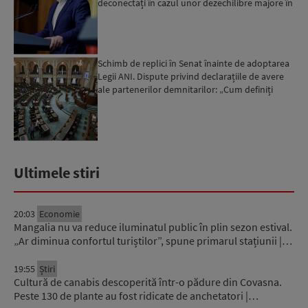
deconectați în cazul unor dezechilibre majore în
sistemul e...
Schimb de replici în Senat înainte de adoptarea
Legii ANI. Dispute privind declarațiile de avere
ale partenerilor demnitarilor: „Cum definiți
amantele...
Ultimele stiri
20:03
Economie
Mangalia nu va reduce iluminatul public în plin sezon estival.
„Ar diminua confortul turiștilor”, spune primarul stațiunii |…
19:55
Știri
Cultură de canabis descoperită într-o pădure din Covasna.
Peste 130 de plante au fost ridicate de anchetatori |…