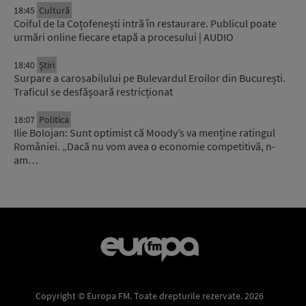
18:45
Cultură
Coiful de la Coțofenești intră în restaurare. Publicul poate
urmări online fiecare etapă a procesului | AUDIO
18:40
Știri
Surpare a carosabilului pe Bulevardul Eroilor din București.
Traficul se desfășoară restricționat
18:07
Politica
Ilie Bolojan: Sunt optimist că Moody’s va menține ratingul
României. „Dacă nu vom avea o economie competitivă, n-
am…
Copyright © Europa FM. Toate drepturile rezervate. 2026