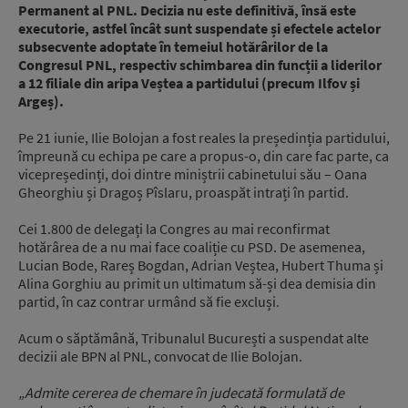
Permanent al PNL. Decizia nu este definitivă, însă este
executorie, astfel încât sunt suspendate și efectele actelor
subsecvente adoptate în temeiul hotărârilor de la
Congresul PNL, respectiv schimbarea din funcții a liderilor
a 12 filiale din aripa Veștea a partidului (precum Ilfov și
Argeș).
Pe 21 iunie, Ilie Bolojan a fost reales la președinția partidului,
împreună cu echipa pe care a propus-o, din care fac parte, ca
vicepreședinți, doi dintre miniștrii cabinetului său – Oana
Gheorghiu și Dragoș Pîslaru, proaspăt intrați în partid.
Cei 1.800 de delegați la Congres au mai reconfirmat
hotărârea de a nu mai face coaliție cu PSD. De asemenea,
Lucian Bode, Rareș Bogdan, Adrian Veștea, Hubert Thuma și
Alina Gorghiu au primit un ultimatum să-și dea demisia din
partid, în caz contrar urmând să fie excluși.
Acum o săptămână, Tribunalul București a suspendat alte
decizii ale BPN al PNL, convocat de Ilie Bolojan.
„Admite cererea de chemare în judecată formulată de