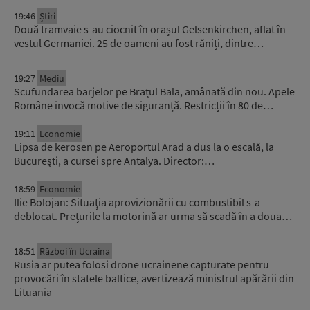
19:46
Știri
Două tramvaie s-au ciocnit în orașul Gelsenkirchen, aflat în
vestul Germaniei. 25 de oameni au fost răniți, dintre…
19:27
Mediu
Scufundarea barjelor pe Brațul Bala, amânată din nou. Apele
Române invocă motive de siguranță. Restricții în 80 de…
19:11
Economie
Lipsa de kerosen pe Aeroportul Arad a dus la o escală, la
București, a cursei spre Antalya. Director:…
18:59
Economie
Ilie Bolojan: Situaţia aprovizionării cu combustibil s-a
deblocat. Prețurile la motorină ar urma să scadă în a doua…
18:51
Război în Ucraina
Rusia ar putea folosi drone ucrainene capturate pentru
provocări în statele baltice, avertizează ministrul apărării din
Lituania