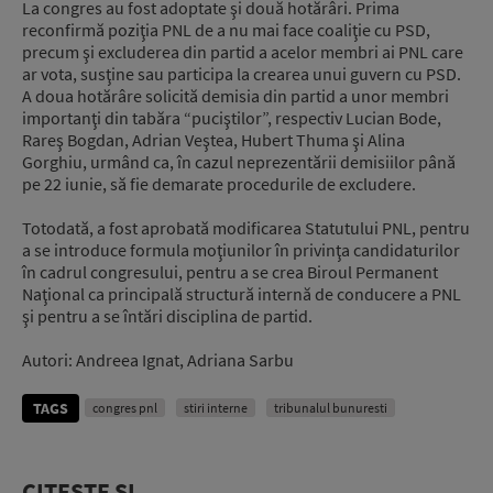
La congres au fost adoptate şi două hotărâri. Prima
reconfirmă poziţia PNL de a nu mai face coaliţie cu PSD,
precum şi excluderea din partid a acelor membri ai PNL care
ar vota, susţine sau participa la crearea unui guvern cu PSD.
A doua hotărâre solicită demisia din partid a unor membri
importanţi din tabăra “puciştilor”, respectiv Lucian Bode,
Rareş Bogdan, Adrian Veştea, Hubert Thuma şi Alina
Gorghiu, urmând ca, în cazul neprezentării demisiilor până
pe 22 iunie, să fie demarate procedurile de excludere.
Totodată, a fost aprobată modificarea Statutului PNL, pentru
a se introduce formula moţiunilor în privinţa candidaturilor
în cadrul congresului, pentru a se crea Biroul Permanent
Naţional ca principală structură internă de conducere a PNL
şi pentru a se întări disciplina de partid.
Autori: Andreea Ignat, Adriana Sarbu
TAGS
congres pnl
stiri interne
tribunalul bunuresti
CITEȘTE ȘI