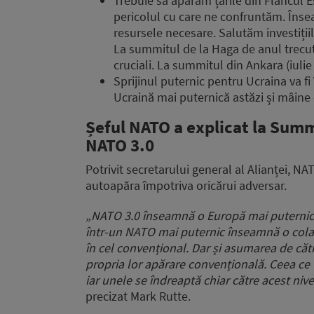
Trebuie să apărăm țările din Flancul E
pericolul cu care ne confruntăm. Înse
resursele necesare. Salutăm investițiile
La summitul de la Haga de anul trecut
cruciali. La summitul din Ankara (iulie
Sprijinul puternic pentru Ucraina va fi
Ucraină mai puternică astăzi și mâine 
Șeful NATO a explicat la Summ
NATO 3.0
Potrivit secretarului general al Alianței, N
autoapăra împotriva oricărui adversar.
„
NATO 3.0 înseamnă o Europă mai puternic
într-un NATO mai puternic
înseamnă o cola
în cel convențional.
Dar și asumarea de cătr
propria lor apărare convențională. Ceea ce 
iar unele se îndreaptă chiar către acest nive
precizat Mark Rutte.