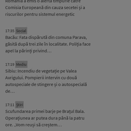
România a emis o alertă timpurie către
Comisia Europeană din cauza secetei și a
riscurilor pentru sistemul energetic
17:35
Social
Bacău: Fata dispărută din comuna Parava,
găsită după trei zile în localitate. Poliția face
apel la părinți privind…
17:19
Mediu
Sibiu: Incendiu de vegetație pe Valea
Avrigului. Pompierii intervin cu două
autospeciale de stingere și o autospecială
de…
17:11
Știri
Scufundarea primei barje pe Brațul Bala.
Operațiunea ar putea dura până la patru
ore. „Vom reuși să creștem…