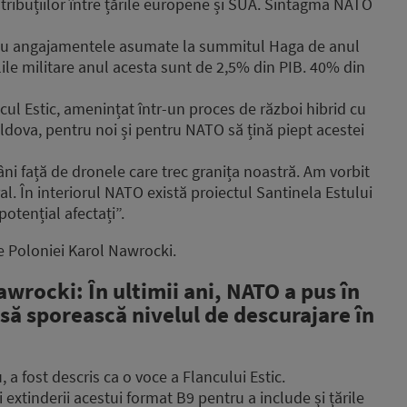
ontribuțiilor între țările europene și SUA. Sintagma NATO
 cu angajamentele asumate la summitul Haga de anul
lile militare anul acesta sunt de 2,5% din PIB. 40% din
ul Estic, amenințat într-un proces de război hibrid cu
ldova, pentru noi și pentru NATO să țină piept acestei
ni față de dronele care trec granița noastră. Am vorbit
. În interiorul NATO există proiectul Santinela Estului
otențial afectați”.
e Poloniei Karol Nawrocki.
wrocki: În ultimii ani, NATO a pus în
t să sporească nivelul de descurajare în
 a fost descris ca o voce a Flancului Estic.
 extinderii acestui format B9 pentru a include și țările