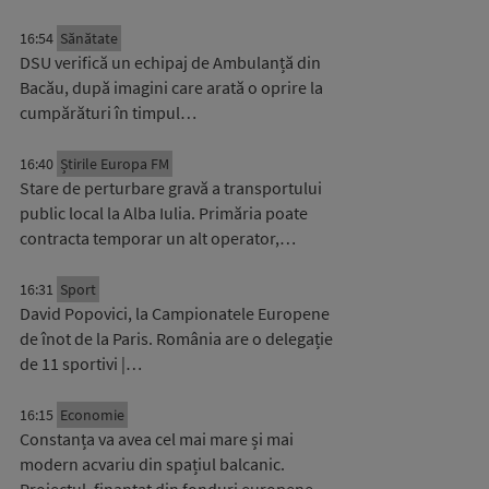
16:54
Sănătate
DSU verifică un echipaj de Ambulanță din
Bacău, după imagini care arată o oprire la
cumpărături în timpul…
16:40
Știrile Europa FM
Stare de perturbare gravă a transportului
public local la Alba Iulia. Primăria poate
contracta temporar un alt operator,…
16:31
Sport
David Popovici, la Campionatele Europene
de înot de la Paris. România are o delegație
de 11 sportivi |…
16:15
Economie
Constanța va avea cel mai mare și mai
modern acvariu din spațiul balcanic.