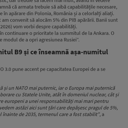
stic, dar trebuie să facem mai mult, având în vedere
amnă că armata trebuie să aibă capabilitățile necesare,
 în apărare din Polonia, România și a celorlalți aliați.
 am convenit să alocăm 5% din PIB apărării. Banii sunt
 2026) vom vorbi despre capabilități.
 în continuare o prioritate la summitul de la Ankara. O
e modul de a opri agresiunea Rusiei”.
itul B9 și ce înseamnă așa-numitul
ATO 3.0 pune accent pe capacitatea Europei de a se
ă și un NATO mai puternic,
iar o Europa mai puternică
borare cu Statele Unite,
atât în domeniul nuclear, cât și
e europeni a unei responsabilități mai mari
pentru
vedem astăzi aici sunt țări care depășesc pragul de 5%,
l înainte de 2035, termenul care a fost stabilit”
, a