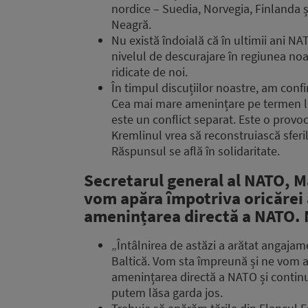
nordice – Suedia, Norvegia, Finlanda 
Neagră.
Nu există îndoială că în ultimii ani NA
nivelul de descurajare în regiunea noa
ridicate de noi.
În timpul discuțiilor noastre, am confi
Cea mai mare amenințare pe termen l
este un conflict separat. Este o provoc
Kremlinul vrea să reconstruiască sferi
Răspunsul se află în solidaritate.
Secretarul general al NATO, M
vom apăra împotriva oricărei
amenințarea directă a NATO. 
„Întâlnirea de astăzi a arătat angaja
Baltică. Vom sta împreună și ne vom a
amenințarea directă a NATO și continu
putem lăsa garda jos.