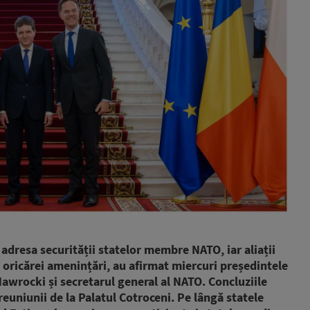
dresa securității statelor membre NATO, iar aliații
 oricărei amenințări, au afirmat miercuri președintele
awrocki și secretarul general al NATO. Concluziile
reuniunii de la Palatul Cotroceni. Pe lângă statele