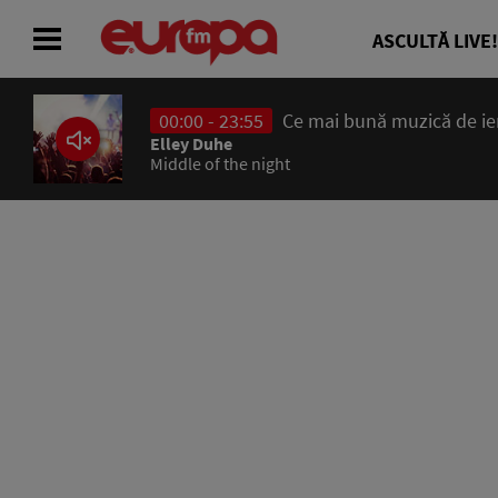
ASCULTĂ LIVE!
00:00 - 23:55
Ce mai bună muzică de ieri
ACASĂ
Elley Duhe
Middle of the night
ȘTIRI
RADIO
CONCURSURI
PODCAST
ASCULTĂ LIVE