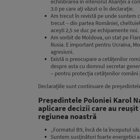
echilibrarea în interiorul Alianței a c
3.0 pe care ați văzut-o în declarație.
Am trecut în revistă pe unde suntem
trecut – din partea României, cheltuie
acești 2,5 se duc pe echipamente noi.
Am vorbit de Moldova, un stat pe Flanc
Rusia. E important pentru Ucraina, Mo
agresiuni.
Există o preocupare a cetățenilor româ
despre asta cu domnul secretar general
– pentru protecția cetățenilor români p
Declarațiile sunt continuare de președintel
Președintele Poloniei Karol Na
aplicare decizii care au reuși
regiunea noastră
„Formatul B9, încă de la începutul său,
Suntem susținători foarte energetici ai