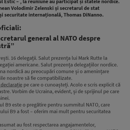
Estic – , la reuniune au participat și statele nordice.
inean Volodimir Zelenski și secretarul de stat
i securitate internațională, Thomas DiNanno.
ficiali:
cretarul general al NATO despre
stră”
ști. 16 delegații. Salut prezența lui Mark Rutte la
egației americane. Salut prezența delegațiilor nordice.
zona nordică au preocupări comune și o amenințare
ile noastre să fie compatibilizate.
 declarație
pe care o cunoașteți. Acolo e scris explicit că
stre. Vorbim de Ucraina, evident, și de sprijinul pe care
inei.
ul B9 este o pregătire pentru summitul NATO, care
lui B9 a fost – oferim mai mult pentru securitatea
am asumat au fost respectarea angajamentelor,