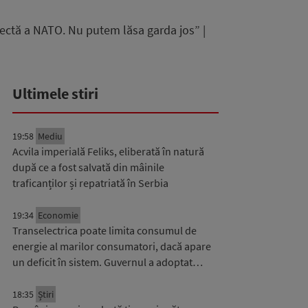
ectă a NATO. Nu putem lăsa garda jos” |
Ultimele stiri
19:58
Mediu
Acvila imperială Feliks, eliberată în natură
după ce a fost salvată din mâinile
traficanților și repatriată în Serbia
19:34
Economie
Transelectrica poate limita consumul de
energie al marilor consumatori, dacă apare
un deficit în sistem. Guvernul a adoptat…
18:35
Știri