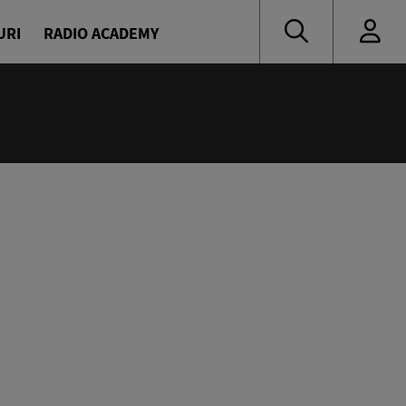
URI
RADIO ACADEMY
:55
muzică de ieri și de azi