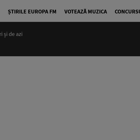
ȘTIRILE EUROPA FM
VOTEAZĂ MUZICA
CONCURS
 și de azi
00:00 - 23
Ce mai bună 
EuropaFM