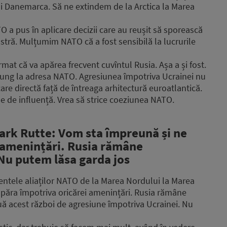
și Danemarca. Să ne extindem de la Arctica la Marea
TO a pus în aplicare decizii care au reușit să sporească
stră. Mulțumim NATO că a fost sensibilă la lucrurile
rmat că va apărea frecvent cuvîntul Rusia. Așa a și fost.
ung la adresa NATO. Agresiunea împotriva Ucrainei nu
are directă față de întreaga arhitectură euroatlantică.
le de influență. Vrea să strice coeziunea NATO.
ark Rutte: Vom sta împreună și ne
 amenințări. Rusia rămâne
Nu putem lăsa garda jos
mentele aliaților NATO de la Marea Nordului la Marea
păra împotriva oricărei amenințări. Rusia rămâne
ă acest război de agresiune împotriva Ucrainei. Nu