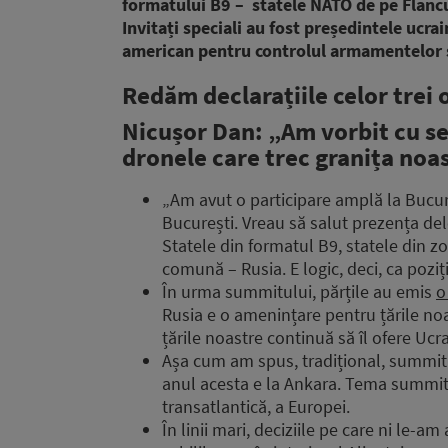
formatului B9 – statele NATO de pe Flancul 
Invitați speciali au fost președintele ucra
american pentru controlul armamentelor ș
Redăm declarațiile celor trei o
Nicușor Dan: „Am vorbit cu se
dronele care trec granița noa
„Am avut o participare amplă la Bucure
București. Vreau să salut prezența del
Statele din formatul B9, statele din 
comună – Rusia. E logic, deci, ca poziți
În urma summitului, părțile au emis
o
Rusia e o amenințare pentru țările noa
țările noastre continuă să îl ofere Ucra
Așa cum am spus, tradițional, summit
anul acesta e la Ankara. Tema summitu
transatlantică, a Europei.
În linii mari, deciziile pe care ni le-