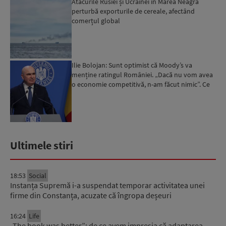
Atacurile Rusiei și Ucrainei în Marea Neagră
perturbă exporturile de cereale, afectând
comerțul global
Ilie Bolojan: Sunt optimist că Moody’s va
menține ratingul României. „Dacă nu vom avea
o economie competitivă, n-am făcut nimic”. Ce
spune despre viit...
Ultimele stiri
18:53
Social
Instanța Supremă i-a suspendat temporar activitatea unei
firme din Constanța, acuzate că îngropa deșeuri
16:24
Life
„The book was better”: de ce avem impresia că adaptarea