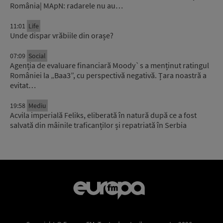
România| MApN: radarele nu au…
11:01
Life
Unde dispar vrăbiile din orașe?
07:09
Social
Agenția de evaluare financiară Moody`s a menținut ratingul
României la „Baa3”, cu perspectivă negativă. Țara noastră a
evitat…
19:58
Mediu
Acvila imperială Feliks, eliberată în natură după ce a fost
salvată din mâinile traficanților și repatriată în Serbia