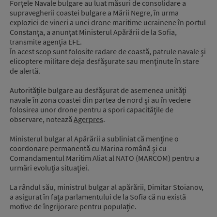
Forţele Navale bulgare au luat măsuri de consolidare a
supravegherii coastei bulgare a Mării Negre, în urma
exploziei de vineri a unei drone maritime ucrainene în portul
Constanţa, a anunţat Ministerul Apărării de la Sofia,
transmite agenţia EFE.
În acest scop sunt folosite radare de coastă, patrule navale şi
elicoptere militare deja desfăşurate sau menţinute în stare
de alertă.
Autorităţile bulgare au desfăşurat de asemenea unităţi
navale în zona coastei din partea de nord şi au în vedere
folosirea unor drone pentru a spori capacităţile de
observare, notează
Agerpres
.
Ministerul bulgar al Apărării a subliniat că menţine o
coordonare permanentă cu Marina română şi cu
Comandamentul Maritim Aliat al NATO (MARCOM) pentru a
urmări evoluţia situaţiei.
La rândul său, ministrul bulgar al apărării, Dimitar Stoianov,
a asigurat în faţa parlamentului de la Sofia că nu există
motive de îngrijorare pentru populaţie.