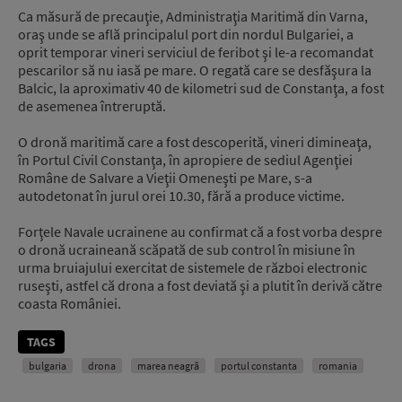
Ca măsură de precauţie, Administraţia Maritimă din Varna,
oraş unde se află principalul port din nordul Bulgariei, a
oprit temporar vineri serviciul de feribot şi le-a recomandat
pescarilor să nu iasă pe mare. O regată care se desfăşura la
Balcic, la aproximativ 40 de kilometri sud de Constanţa, a fost
de asemenea întreruptă.
O dronă maritimă care a fost descoperită, vineri dimineaţa,
în Portul Civil Constanţa, în apropiere de sediul Agenţiei
Române de Salvare a Vieţii Omeneşti pe Mare, s-a
autodetonat în jurul orei 10.30, fără a produce victime.
Forţele Navale ucrainene au confirmat că a fost vorba despre
o dronă ucraineană scăpată de sub control în misiune în
urma bruiajului exercitat de sistemele de război electronic
ruseşti, astfel că drona a fost deviată şi a plutit în derivă către
coasta României.
TAGS
bulgaria
drona
marea neagră
portul constanta
romania