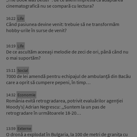
cinematografică nu se compară cu lectura?
16:22
Life
Când pasiunea devine venit: trebuie să ne transformăm
hobby-urile în surse de venit?
16:19
Life
De ce ascultăm aceeași melodie de zeci de ori, până când nu
o mai suportăm?
15:11
Social
7000 de lei amendă pentru echipajul de ambulanță din Bacău
care a oprit să cumpere pepeni, în timp…
14:32
Economie
România evită retrogradarea, potrivit evaluărilor agenției
Moody’s| Adrian Negrescu: ,,Suntem la un pas de
retrogradare în următoarele 18-20…
13:59
Externe
O dronă a explodat în Bulgaria, la 100 de metri de granița cu