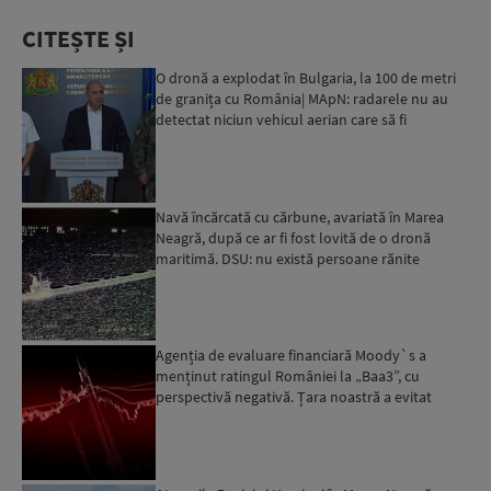
CITEȘTE ȘI
O dronă a explodat în Bulgaria, la 100 de metri
de granița cu România| MApN: radarele nu au
detectat niciun vehicul aerian care să fi
traversat spațiu...
Navă încărcată cu cărbune, avariată în Marea
Neagră, după ce ar fi fost lovită de o dronă
maritimă. DSU: nu există persoane rănite
Agenția de evaluare financiară Moody`s a
menținut ratingul României la „Baa3”, cu
perspectivă negativă. Țara noastră a evitat
momentan retrogradarea...