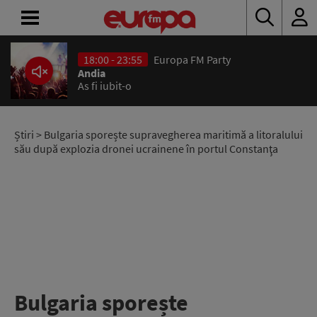
18:00 - 23:55
Europa FM Party
ACASĂ
Andia
As fi iubit-o
ȘTIRI
RADIO
Știri
> Bulgaria sporește supravegherea maritimă a litoralului
său după explozia dronei ucrainene în portul Constanţa
CONCURSURI
PODCAST
ASCULTĂ
LIVE
Bulgaria sporește