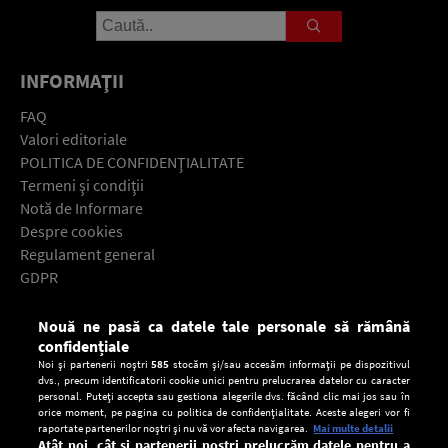
INFORMAŢII
FAQ
Valori editoriale
POLITICA DE CONFIDENŢIALITATE
Termeni şi condiţii
Notă de Informare
Despre cookies
Regulament general
GDPR
Contact
Nouă ne pasă ca datele tale personale să rămână
Descarcă gratuit aplicaţia Europa FM pentru smartphone:
confidențiale
Noi și partenerii noștri
585
stocăm și/sau accesăm informații pe dispozitivul
dvs., precum identificatorii cookie unici pentru prelucrarea datelor cu caracter
personal. Puteți accepta sau gestiona alegerile dvs. făcând clic mai jos sau în
orice moment, pe pagina cu politica de confidențialitate. Aceste alegeri vor fi
raportate partenerilor noștri și nu vă vor afecta navigarea.
Mai multe detalii
Atât noi, cât și partenerii noștri prelucrăm datele pentru a