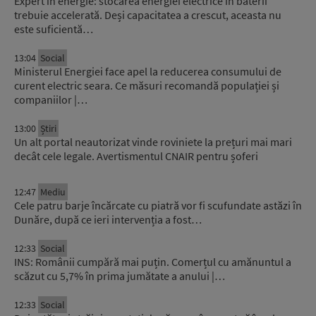
Expert în energie: stocarea energiei electrice în baterii
trebuie accelerată. Deși capacitatea a crescut, aceasta nu
este suficientă…
13:04
Social
Ministerul Energiei face apel la reducerea consumului de
curent electric seara. Ce măsuri recomandă populației și
companiilor |…
13:00
Știri
Un alt portal neautorizat vinde roviniete la prețuri mai mari
decât cele legale. Avertismentul CNAIR pentru șoferi
12:47
Mediu
Cele patru barje încărcate cu piatră vor fi scufundate astăzi în
Dunăre, după ce ieri intervenția a fost…
12:33
Social
INS: Românii cumpără mai puțin. Comerțul cu amănuntul a
scăzut cu 5,7% în prima jumătate a anului |…
12:33
Social