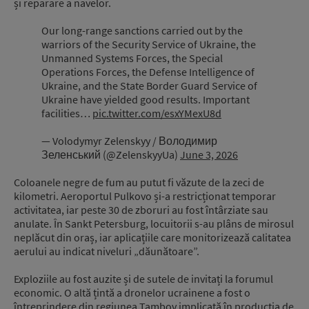
și reparare a navelor.
Our long-range sanctions carried out by the
warriors of the Security Service of Ukraine, the
Unmanned Systems Forces, the Special
Operations Forces, the Defense Intelligence of
Ukraine, and the State Border Guard Service of
Ukraine have yielded good results. Important
facilities…
pic.twitter.com/esxYMexU8d
— Volodymyr Zelenskyy / Володимир
Зеленський (@ZelenskyyUa)
June 3, 2026
Coloanele negre de fum au putut fi văzute de la zeci de
kilometri. Aeroportul Pulkovo și-a restricționat temporar
activitatea, iar peste 30 de zboruri au fost întârziate sau
anulate. În Sankt Petersburg, locuitorii s-au plâns de mirosul
neplăcut din oraș, iar aplicațiile care monitorizează calitatea
aerului au indicat niveluri „dăunătoare”.
Exploziile au fost auzite și de sutele de invitați la forumul
economic. O altă țintă a dronelor ucrainene a fost o
întreprindere din regiunea Tambov implicată în producția de