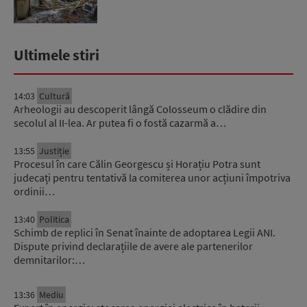
Ultimele stiri
14:03
Cultură
Arheologii au descoperit lângă Colosseum o clădire din
secolul al II-lea. Ar putea fi o fostă cazarmă a…
13:55
Justiție
Procesul în care Călin Georgescu și Horațiu Potra sunt
judecați pentru tentativă la comiterea unor acțiuni împotriva
ordinii…
13:40
Politica
Schimb de replici în Senat înainte de adoptarea Legii ANI.
Dispute privind declarațiile de avere ale partenerilor
demnitarilor:…
13:36
Mediu