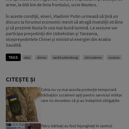
arme, la 600 km de linia frontului, scrie Reuters.
În aceste condiții, vineri, Vladimir Putin urmează să țină un
discurs la forumul economic menit să atragă investiții străine
și să prezinte Rusia în cea mai bună lumină. La sesiune vor
participa președinții din Uzbekistan și Tanzania,
vicepreședintele Chinei și ministrul energiei din Arabia
Saudită.
TAGS
atac
drone
sankt petersburg
stiri externe
ucraina
CITEȘTE ȘI
Cehia nu va mai acorda protecție temporară
bărbaților ucraineni apți pentru serviciul militar
care nu dovedesc că și-au îndeplinit obligațiile
militar...
Patru bărbați au fost înjunghiați în centrul