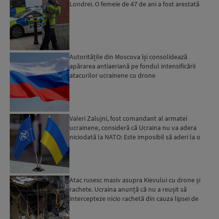
Londrei. O femeie de 47 de ani a fost arestată
Autoritățile din Moscova își consolidează
apărarea antiaeriană pe fondul intensificării
atacurilor ucrainene cu drone
Valeri Zalujni, fost comandant al armatei
ucrainene, consideră că Ucraina nu va adera
niciodată la NATO: Este imposibil să aderi la o
organizație care...
Atac rusesc masiv asupra Kievului cu drone și
rachete. Ucraina anunță că nu a reușit să
intercepteze nicio rachetă din cauza lipsei de
interceptoare P...