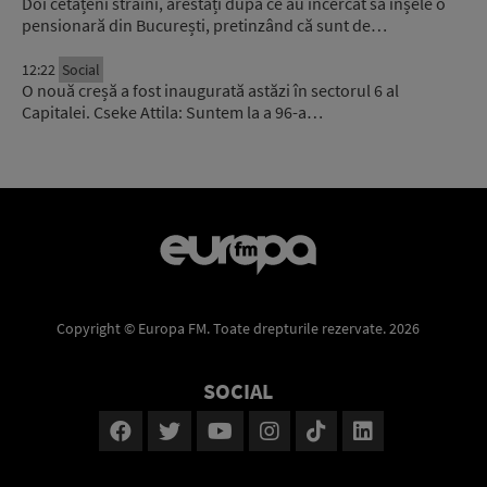
Doi cetățeni străini, arestați după ce au încercat să înșele o
pensionară din București, pretinzând că sunt de…
12:22
Social
O nouă creșă a fost inaugurată astăzi în sectorul 6 al
Capitalei. Cseke Attila: Suntem la a 96-a…
Copyright © Europa FM. Toate drepturile rezervate. 2026
SOCIAL