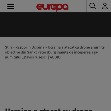
ACASĂ
ȘTIRI
RADIO
Știri
>
Război în Ucraina
> Ucraina a atacat cu drone anumite
obiective din Sankt Petersburg înainte de începerea așa-
numitului „Davos rusesc” | AUDIO
CONCURSURI
PODCAST
ASCULTĂ
LIVE