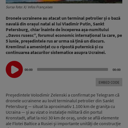
Sursa foto: X/ Infos Françaises
Dronele ucrainene au atacat un terminal petrolier și o bază
navală din orașul natal al lui Vladimir Putin, Sankt
Petersburg, chiar înainte de începerea așa-numitului
„Davos rusesc”, forumul economic internațional la care, pe
5 iunie, președintele rus ar urma să țină un discurs.
Kremlinul a amenințat cu o ripostă puternică și cu
continuarea atacurilor sistematice asupra Ucrainei.
Audio
00:00
00:00
Player
EMBED CODE
Președintele Volodimir Zelenski a confirmat pe Telegram că
dronele ucrainene au lovit terminalul petrolier din Sankt
Petersburg — situat la aproximativ 1.100 km de granița cu
Ucraina — și au vizat o instalație militară din portul
Kronstadt, aflat la nici 30 km de oraș, unde se află elemente
ale Flotei Baltice a Rusiei și importante unități de construcție