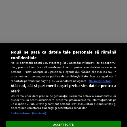
Nouă ne pasă ca datele tale personale să rămână
confidențiale
Noi și partenerii noștri
585
stocăm și/sau accesăm informații pe dispozitivul
dvs., precum identificatorii cookie unici pentru prelucrarea datelor cu caracter
personal. Puteți accepta sau gestiona alegerile dvs. făcând clic mai jos sau în
orice moment, pe pagina cu politica de confidențialitate. Aceste alegeri vor fi
raportate partenerilor noștri și nu vă vor afecta navigarea.
Mai multe detalii
Atât noi, cât și partenerii noștri prelucrăm datele pentru a
oferi:
Utilizarea unor date precise de geolocație. Scanarea activă a caracteristicilor
dispozitivului pentru identificare. Stocarea și/sau accesarea informațiilor de pe
un dispozitiv. Publicitate și conținut personalizat, măsurători ale publicității și
de conținut, cercetarea audienței și dezvoltarea serviciilor.
Setări:
Listă parteneri (furnizori)
Ascultă Europa FM în aplicație
Dark
×
Instalează
Radio live, podcasturi, știri și alerte
ACCEPT TOATE