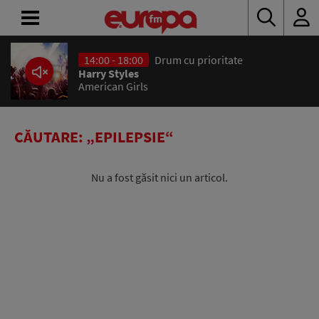
14:00 - 18:00
Drum cu prioritate
ACASĂ
Harry Styles
American Girls
ȘTIRI
RADIO
CĂUTARE: „EPILEPSIE“
CONCURSURI
Nu a fost găsit nici un articol.
PODCAST
ASCULTĂ
LIVE