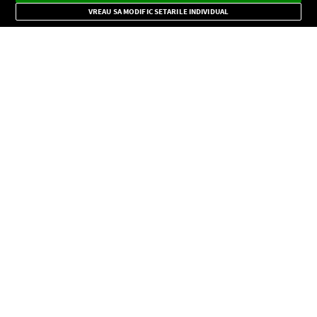
Mode
importante.
VREAU SA MODIFIC SETARILE INDIVIDUAL
CONFIDENŢIALITATE
Copyright © Europa FM. Toate drepturile rezervate. 2026
SOCIAL
INFORMAŢII