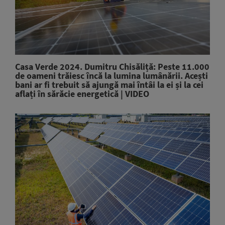
Casa Verde 2024. Dumitru Chisăliță: Peste 11.000
de oameni trăiesc încă la lumina lumânării. Acești
bani ar fi trebuit să ajungă mai întâi la ei și la cei
aflați în sărăcie energetică | VIDEO