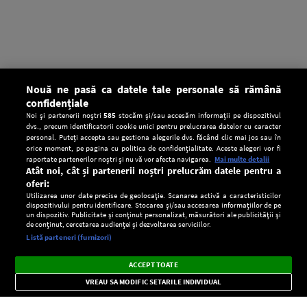
Nouă ne pasă ca datele tale personale să rămână
confidențiale
Noi și partenerii noștri
585
stocăm și/sau accesăm informații pe dispozitivul
dvs., precum identificatorii cookie unici pentru prelucrarea datelor cu caracter
personal. Puteți accepta sau gestiona alegerile dvs. făcând clic mai jos sau în
orice moment, pe pagina cu politica de confidențialitate. Aceste alegeri vor fi
raportate partenerilor noștri și nu vă vor afecta navigarea.
Mai multe detalii
Atât noi, cât și partenerii noștri prelucrăm datele pentru a
oferi:
Utilizarea unor date precise de geolocație. Scanarea activă a caracteristicilor
dispozitivului pentru identificare. Stocarea și/sau accesarea informațiilor de pe
un dispozitiv. Publicitate și conținut personalizat, măsurători ale publicității și
de conținut, cercetarea audienței și dezvoltarea serviciilor.
Setări:
Listă parteneri (furnizori)
Ascultă Europa FM în aplicație
Dark
×
Instalează
Radio live, podcasturi, știri și alerte
ACCEPT TOATE
Mode
importante.
VREAU SA MODIFIC SETARILE INDIVIDUAL
CONFIDENŢIALITATE