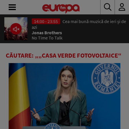
14:00 - 23:55
Cea mai bună muzică de ieri și de
ACASĂ
azi
Jonas Brothers
No Time To Talk
ȘTIRI
RADIO
CĂUTARE: „„CASA VERDE FOTOVOLTAICE“
CONCURSURI
PODCAST
ASCULTĂ
LIVE